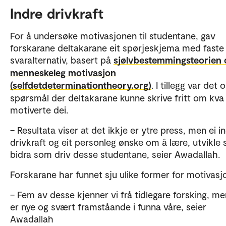
Krigsrelatert: Læring som motstand, håp og
Indre drivkraft
framtidsbygging.
For å undersøke motivasjonen til studentane, gav
Trusbasert: Læring som ei religiøs plikt og meining
forskarane deltakarane eit spørjeskjema med faste
bruk av tid.
svaralternativ, basert på
sjølvbestemmingsteorien
Akademisk: Få kursbevis og halde seg fagleg
menneskeleg motivasjon
oppdaterte for å bestå eksamenar og
(selfdetdeterminationtheory.org)
. I tillegg var det
fullføre universitetsutdanning.
spørsmål der deltakarane kunne skrive fritt om kv
Personleg: Sjølvutvikling, nysgjerrigheit og
motiverte dei.
sjølvrealisering.
– Resultata viser at det ikkje er ytre press, men ei i
Sosial: Ønske om å hjelpe samfunnet, familien og
drivkraft og eit personleg ønske om å lære, utvikle 
rollemodell.
bidra som driv desse studentane, seier Awadallah.
Affektiv: Kjenslemessige drivarar som håp, frykt f
Forskarane har funnet sju ulike former for motivasj
miste ferdigheiter og skuldkjensle om ein ikkje ny
seg av moglegheita.
– Fem av desse kjenner vi frå tidlegare forsking, me
er nye og svært framståande i funna våre, seier
Awadallah