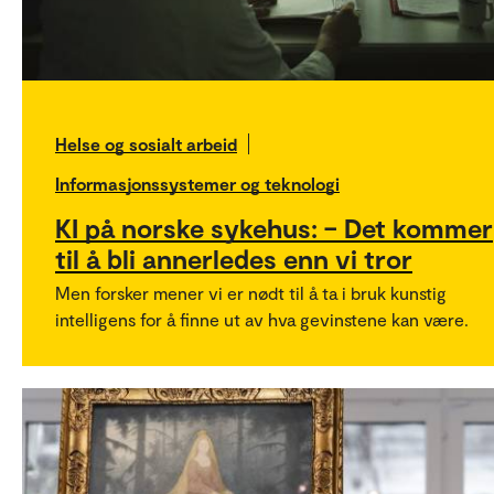
Helse og sosialt arbeid
Informasjonssystemer og teknologi
KI på norske sykehus: – Det kommer
til å bli annerledes enn vi tror
Men forsker mener vi er nødt til å ta i bruk kunstig
intelligens for å finne ut av hva gevinstene kan være.