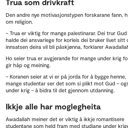
Trua som drivkraft
Den andre nye motivasjonstypen forskarane fann, h
om religion.
– Trua er viktig for mange palestinarar. Dei trur Gud 
halde dei ansvarlege for korleis dei bruker livet sitt 
innsatsen deira vil bli påskjønna, forklarer Awadalla
Ho seier trua er avgjerande for mange under krig fo
gir håp og meining.
– Koranen seier at vi er på jorda for å bygge henne,
mange studentar ser det som si plikt mot Gud – og
under krig – å bidra til det gjennom utdanning.
Ikkje alle har moglegheita
Awadallah meiner det er viktig å ikkje romantisere
studentane som held fram med studiane under krig