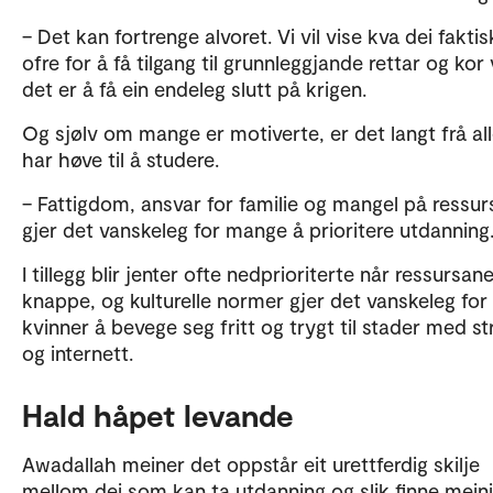
– Det kan fortrenge alvoret. Vi vil vise kva dei fakti
ofre for å få tilgang til grunnleggjande rettar og kor 
det er å få ein endeleg slutt på krigen.
Og sjølv om mange er motiverte, er det langt frå al
har høve til å studere.
– Fattigdom, ansvar for familie og mangel på ressur
gjer det vanskeleg for mange å prioritere utdanning
I tillegg blir jenter ofte nedprioriterte når ressursan
knappe, og kulturelle normer gjer det vanskeleg for
kvinner å bevege seg fritt og trygt til stader med s
og internett.
Hald håpet levande
Awadallah meiner det oppstår eit urettferdig skilje
mellom dei som kan ta utdanning og slik finne mein