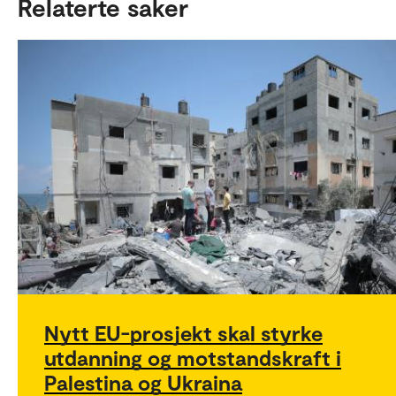
Relaterte saker
Nytt EU-prosjekt skal styrke
utdanning og motstandskraft i
Palestina og Ukraina