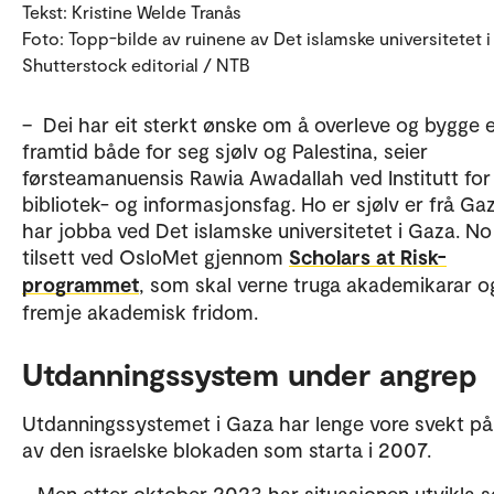
Tekst: Kristine Welde Tranås
Foto: Topp-bilde av ruinene av Det islamske universitetet i
Shutterstock editorial / NTB
– Dei har eit sterkt ønske om å overleve og bygge e
framtid både for seg sjølv og Palestina, seier
førsteamanuensis Rawia Awadallah ved Institutt for 
bibliotek- og informasjonsfag. Ho er sjølv er frå Ga
har jobba ved Det islamske universitetet i Gaza. No
tilsett ved OsloMet gjennom
Scholars at Risk-
programmet
, som skal verne truga akademikarar o
fremje akademisk fridom.
Utdanningssystem under angrep
Utdanningssystemet i Gaza har lenge vore svekt på
av den israelske blokaden som starta i 2007.
– Men etter oktober 2023 har situasjonen utvikla se