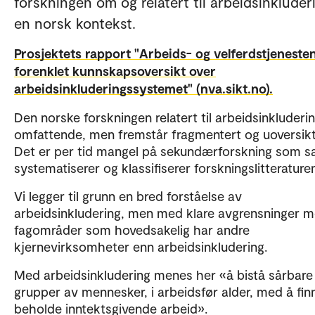
forskningen om og relatert til arbeidsinkluderi
en norsk kontekst.
Prosjektets rapport "Arbeids- og velferdstjeneste
forenklet kunnskapsoversikt over
arbeidsinkluderingssystemet" (nva.sikt.no).
Den norske forskningen relatert til arbeidsinkluderin
omfattende, men fremstår fragmentert og uoversiktl
Det er per tid mangel på sekundærforskning som s
systematiserer og klassifiserer forskningslitterature
Vi legger til grunn en bred forståelse av
arbeidsinkludering, men med klare avgrensninger m
fagområder som hovedsakelig har andre
kjernevirksomheter enn arbeidsinkludering.
Med arbeidsinkludering menes her «å bistå sårbare
grupper av mennesker, i arbeidsfør alder, med å fin
beholde inntektsgivende arbeid».