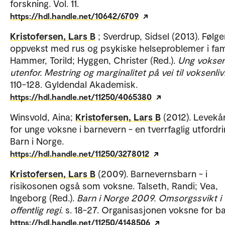
forskning. Vol. 11.
https://hdl.handle.net/10642/6709
Kristofersen, Lars B
; Sverdrup, Sidsel (2013). Følge
oppvekst med rus og psykiske helseproblemer i fami
Hammer, Torild; Hyggen, Christer (Red.).
Ung vokse
utenfor. Mestring og marginalitet på vei til voksenliv
110-128. Gyldendal Akademisk.
https://hdl.handle.net/11250/4065380
Winsvold, Aina;
Kristofersen, Lars B
(2012). Levekå
for unge voksne i barnevern - en tverrfaglig utfordri
Barn i Norge.
https://hdl.handle.net/11250/3278012
Kristofersen, Lars B
(2009). Barnevernsbarn - i
risikosonen også som voksne. Talseth, Randi; Vea,
Ingeborg (Red.).
Barn i Norge 2009. Omsorgssvikt i
offentlig regi
. s. 18-27. Organisasjonen voksne for ba
https://hdl.handle.net/11250/4148506