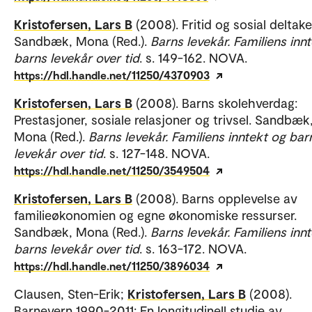
Kristofersen, Lars B
(2008). Fritid og sosial deltake
Sandbæk, Mona (Red.).
Barns levekår. Familiens inn
barns levekår over tid
. s. 149-162. NOVA.
https://hdl.handle.net/11250/4370903
Kristofersen, Lars B
(2008). Barns skolehverdag:
Prestasjoner, sosiale relasjoner og trivsel. Sandbæk
Mona (Red.).
Barns levekår. Familiens inntekt og bar
levekår over tid
. s. 127-148. NOVA.
https://hdl.handle.net/11250/3549504
Kristofersen, Lars B
(2008). Barns opplevelse av
familieøkonomien og egne økonomiske ressurser.
Sandbæk, Mona (Red.).
Barns levekår. Familiens inn
barns levekår over tid
. s. 163-172. NOVA.
https://hdl.handle.net/11250/3896034
Clausen, Sten-Erik;
Kristofersen, Lars B
(2008).
Barnevern 1990-2011: En longitudinell studie av