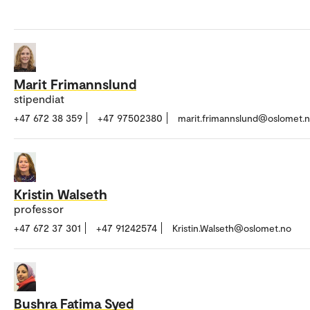
Marit Frimannslund
stipendiat
+47 672 38 359
+47 97502380
marit.frimannslund@oslomet.
Kristin Walseth
professor
+47 672 37 301
+47 91242574
Kristin.Walseth@oslomet.no
Bushra Fatima Syed