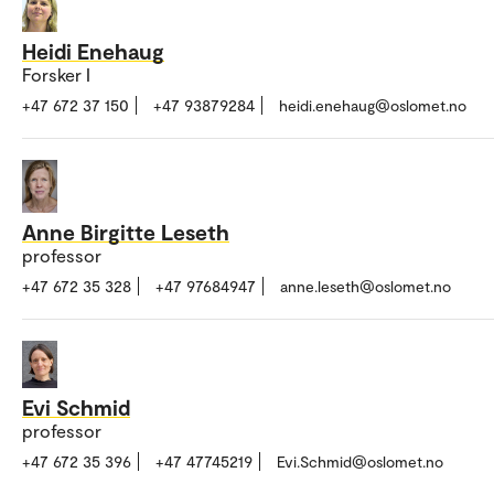
Heidi Enehaug
Forsker I
+47 672 37 150
+47 93879284
heidi.enehaug@oslomet.no
Anne Birgitte Leseth
professor
+47 672 35 328
+47 97684947
anne.leseth@oslomet.no
Evi Schmid
professor
+47 672 35 396
+47 47745219
Evi.Schmid@oslomet.no