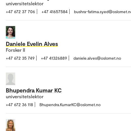
universitetslektor
+47 672 37 706
+47 41657584
bushra-fatima.syed@oslomet.n
Daniele Evelin Alves
Forsker II
+47 672 35 749
+47 41326889
daniele.alves@oslomet.no
Bhupendra Kumar KC
universitetslektor
+47 672 36 118
Bhupendra.KumarKC@oslomet.no