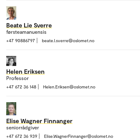
Beate Lie Sverre
førsteamanuensis
+47 90886797
beate.l.sverre@oslomet.no
Helen Eriksen
Professor
+47 672 36 148
Helen.Eriksen@oslomet.no
Elise Wagner Finnanger
seniorrådgiver
+47 672 36 939
Elise.WagnerFinnanger@oslomet.no