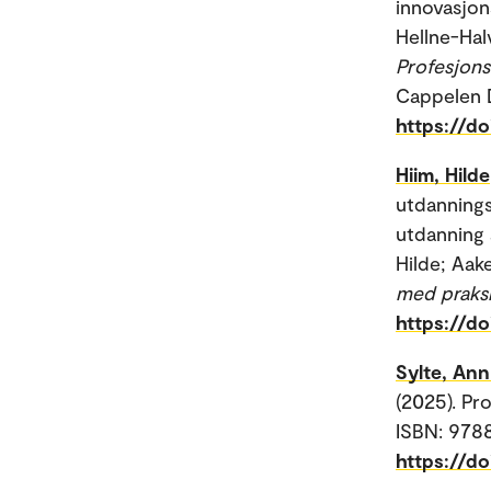
innovasjon
Hellne-Halv
Profesjons
Cappelen 
https://do
Hiim, Hilde
utdannings
utdanning 
Hilde; Aake
med praksi
https://do
Sylte, Ann
(2025). Pr
ISBN: 978
https://do