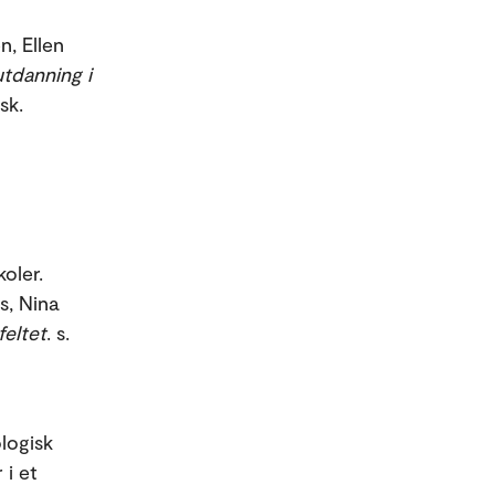
n, Ellen
utdanning i
sk.
oler.
s, Nina
feltet
. s.
logisk
 i et