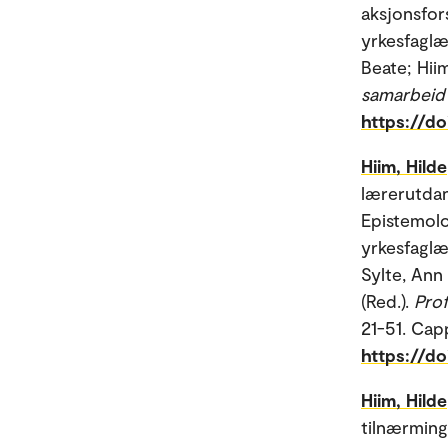
aksjonsfor
yrkesfaglæ
Beate; Hiim
samarbeid 
https://do
Hiim, Hilde
lærerutdan
Epistemolo
yrkesfaglæ
Sylte, Ann 
(Red.).
Prof
21-51. Ca
https://do
Hiim, Hilde
tilnærming 