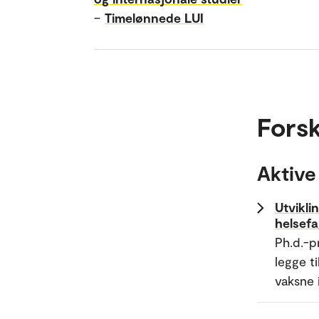
–
Timelønnede LUI
Forsk
Aktive
Utvikli
helsef
Ph.d.-p
legge t
vaksne 