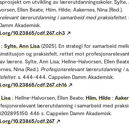
sprosjekt om utvikling av lærerutdanningsskoler. Sylte, 
orsen, Ellen Beate; Hiim, Hilde; Aakernes, Nina (Red.).
relevant lærerutdanning i samarbeid med praksisfeltet
.
Damm Akademisk.
i.org/10.23865/cdf.267.ch3
;
Sylte, Ann Lisa
(2025). En strategi for samarbeid mel
institusjon og praksisfelt, rettet mot profesjonsrelevan
av lærere. Sylte, Ann Lisa; Hellne-Halvorsen, Ellen Beate
rnes, Nina (Red.).
Profesjonsrelevant lærerutdanning i 
sfeltet
. s. 444-444. Cappelen Damm Akademisk.
i.org/10.23865/cdf.267.ch16
 Lisa
; Hellne-Halvorsen, Ellen Beate;
Hiim, Hilde
;
Aaker
ofesjonsrelevant lærerutdanning i samarbeid med praksis
8202895150. 446 s. Cappelen Damm Akademisk.
i.org/10.23865/cdf.267