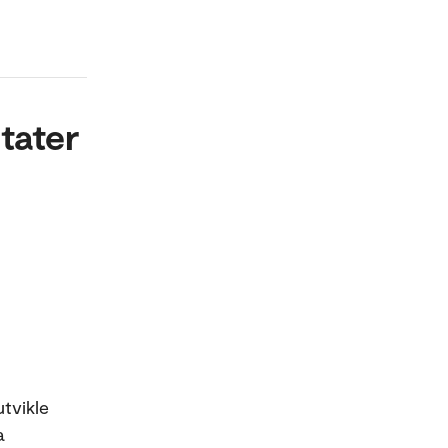
tater
tvikle
a