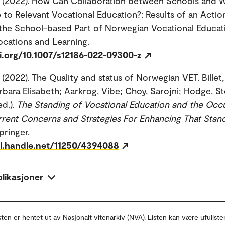
(2022). How Can Collaboration between Schools and 
 to Relevant Vocational Education?: Results of an Acti
 the School-based Part of Norwegian Vocational Educat
Vocations and Learning.
oi.org/10.1007/s12186-022-09300-z
(2022). The Quality and status of Norwegian VET. Billet
arbara Elisabeth; Aarkrog, Vibe; Choy, Sarojni; Hodge, St
ed.).
The Standing of Vocational Education and the Occu
rent Concerns and Strategies For Enhancing That Stan
pringer.
dl.handle.net/11250/4394088
blikasjoner
sten er hentet ut av Nasjonalt vitenarkiv (NVA). Listen kan være ufullste