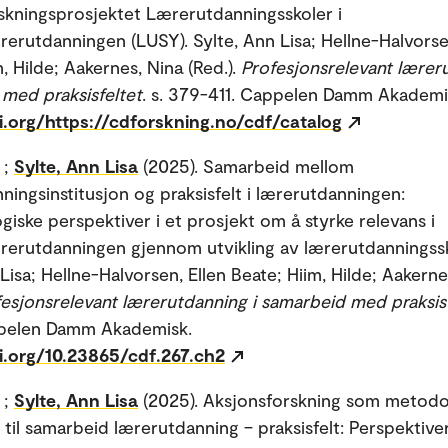
skningsprosjektet Lærerutdanningsskoler i
rerutdanningen (LUSY). Sylte, Ann Lisa; Hellne-Halvorse
, Hilde; Aakernes, Nina (Red.).
Profesjonsrelevant lærer
med praksisfeltet
. s. 379-411. Cappelen Damm Akademi
i.org/https://cdforskning.no/cdf/catalog
;
Sylte, Ann Lisa
(2025). Samarbeid mellom
ningsinstitusjon og praksisfelt i lærerutdanningen:
giske perspektiver i et prosjekt om å styrke relevans i
rerutdanningen gjennom utvikling av lærerutdanningssk
Lisa; Hellne-Halvorsen, Ellen Beate; Hiim, Hilde; Aakerne
esjonsrelevant lærerutdanning i samarbeid med praksis
ppelen Damm Akademisk.
i.org/10.23865/cdf.267.ch2
;
Sylte, Ann Lisa
(2025). Aksjonsforskning som metodo
til samarbeid lærerutdanning – praksisfelt: Perspektiver