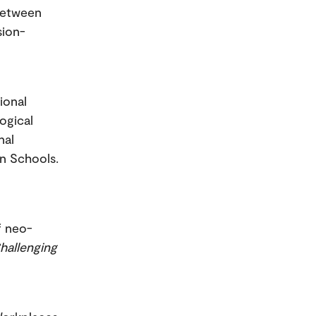
 Between
sion-
ional
ogical
nal
n Schools.
f neo-
hallenging