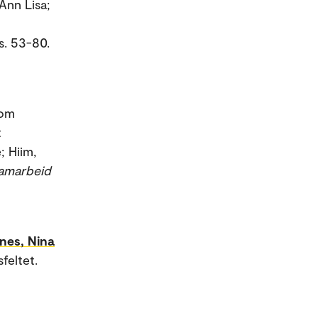
Ann Lisa;
 s. 53-80.
lom
t
; Hiim,
samarbeid
nes, Nina
feltet.