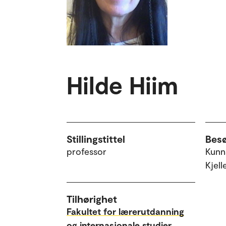
Hilde Hiim
Stillingstittel
Bes
professor
Kunn
Kjell
Tilhørighet
Fakultet for lærerutdanning
og internasjonale studier