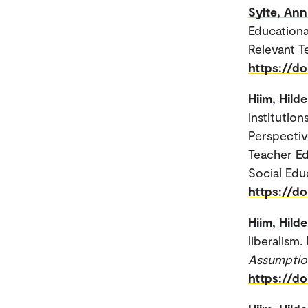
Sylte, Ann
Educationa
Relevant T
https://d
Hiim, Hilde
Institutio
Perspectiv
Teacher E
Social Edu
https://d
Hiim, Hilde
liberalism.
Assumption
https://d