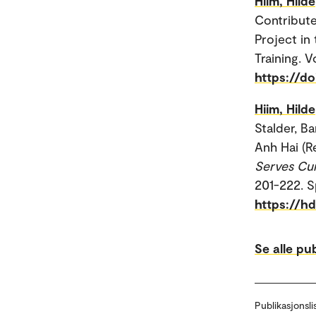
Hiim, Hilde
Contribute
Project in
Training. 
https://d
Hiim, Hilde
Stalder, B
Anh Hai (R
Serves Cur
201-222. S
https://h
Se alle pu
Publikasjonsli