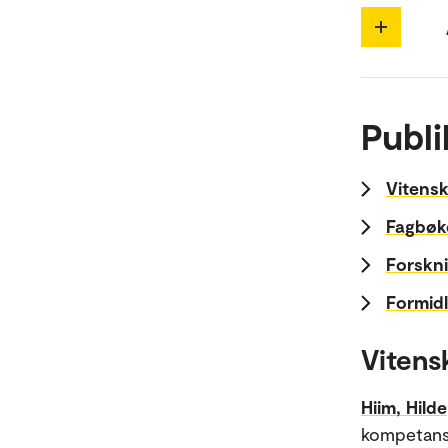
Publi
Vitensk
Fagbøk
Forskni
Formidl
Vitens
Hiim, Hilde
kompetanse