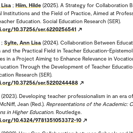
 Lisa
;
Hiim, Hilde
(2025). A Strategy for Collaboration
l Institutions and the Field of Practice, Aimed at Profes
eacher Education. Social Education Research (SER).
oi.org/10.37256/ser.6220256541
;
Sylte, Ann Lisa
(2024). Collaboration Between Educat
ns and the Practical Field in Teacher Education-Epistemol
es in a Project Aiming to Enhance Relevance in Vocatio
ducation Through the Development of Teacher Educatio
cation Research (SER).
oi.org/10.37256/ser.5220244488
(2023). Developing teacher professionalism in an era o
 McNiff, Jean (Red.).
Representations of the Academic: C
s in Higher Education
. Routledge.
oi.org/10.4324/9781351053372-10