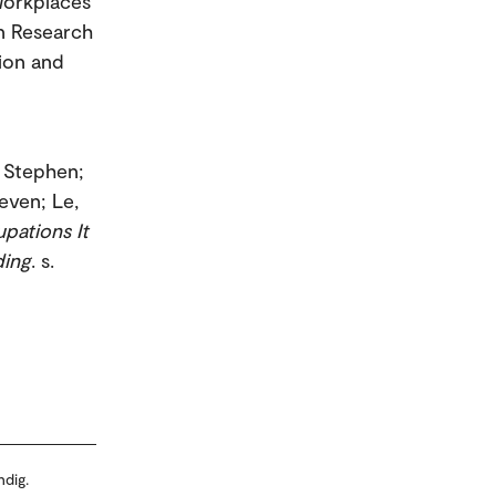
Workplaces
on Research
ion and
, Stephen;
even; Le,
pations It
ding
. s.
ndig.