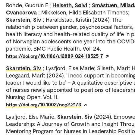
Rohde, Gudrun E.;
Helseth, Sølvi
;
Småstuen, Milad
Cvancarova
; Mikkelsen, Hilde Elisabeth Timenes;
Skarstein, Siv
; Haraldstad, Kristin (2024). The
relationship between gender, psychosocial factors, 
health literacy and health-related quality of life in 
of Norwegian adolescents one year into the COVID
pandemic. BMC Public Health. Vol. 24.
https://doi.org/10.1186/s12889-024-18525-7
Skarstein, Siv
; Lysfjord, Else Marie; Silseth, Marit 
Leegaard, Marit (2024). ‘I need support in becomin
leader I would like to be’ – A qualitative descriptive
of nurses newly appointed to positions of leadershi
Nursing Open. Vol. 11.
https://doi.org/10.1002/nop2.2173
Lysfjord, Else Marie;
Skarstein, Siv
(2024). Empowe
Leadership: A Journey of Growth and Insight Throu
Mentoring Program for Nurses in Leadership Positio