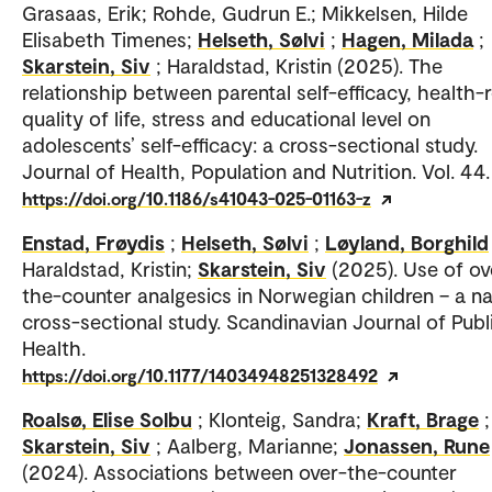
Grasaas, Erik; Rohde, Gudrun E.; Mikkelsen, Hilde
Elisabeth Timenes;
Helseth, Sølvi
;
Hagen, Milada
;
Skarstein, Siv
; Haraldstad, Kristin (2025). The
relationship between parental self-efficacy, health-
quality of life, stress and educational level on
adolescents’ self-efficacy: a cross-sectional study.
Journal of Health, Population and Nutrition. Vol. 44.
https://doi.org/10.1186/s41043-025-01163-z
Enstad, Frøydis
;
Helseth, Sølvi
;
Løyland, Borghild
Haraldstad, Kristin;
Skarstein, Siv
(2025). Use of ov
the-counter analgesics in Norwegian children – a na
cross-sectional study. Scandinavian Journal of Publ
Health.
https://doi.org/10.1177/14034948251328492
Roalsø, Elise Solbu
; Klonteig, Sandra;
Kraft, Brage
;
Skarstein, Siv
; Aalberg, Marianne;
Jonassen, Rune
(2024). Associations between over-the-counter