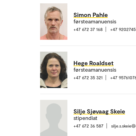
Simon Pahle
førsteamanuensis
+47 672 37 168
+47 9202745
Hege Roaldset
førsteamanuensis
+47 672 35 321
+47 9576107
Silje Sjøvaag Skeie
stipendiat
+47 672 36 587
silje.s.skeie