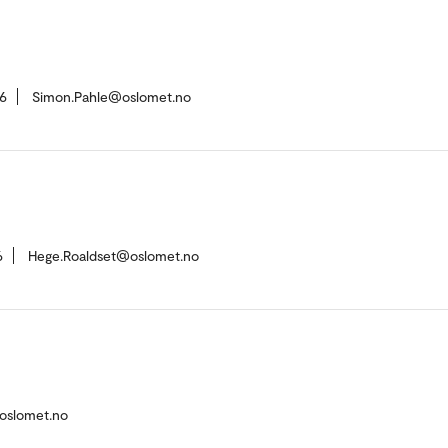
6
Simon.Pahle@oslomet.no
6
Hege.Roaldset@oslomet.no
@oslomet.no