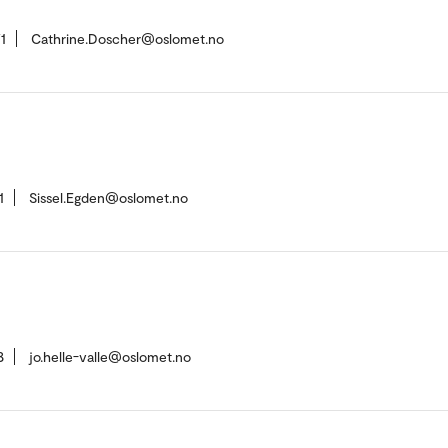
1
Cathrine.Doscher@oslomet.no
1
Sissel.Egden@oslomet.no
8
jo.helle-valle@oslomet.no