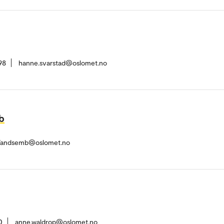
98
hanne.svarstad@oslomet.no
b
.Vandsemb@oslomet.no
0
anne.waldrop@oslomet.no