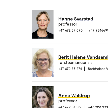
Hanne Svarstad
professor
+47 672 37 070
+47 934669
Berit Helene Vandsem
førsteamanuensis
+47 672 37 274
BeritHelene
Anne Waldrop
professor
+47 672 37 256
+47 9191752