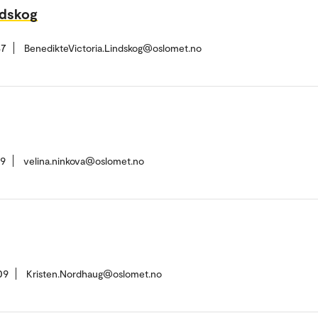
ndskog
37
BenedikteVictoria.Lindskog@oslomet.no
09
velina.ninkova@oslomet.no
09
Kristen.Nordhaug@oslomet.no