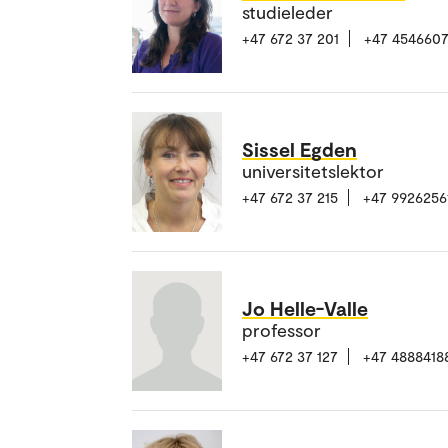
studieleder
+47 672 37 201
+47 4546607
Sissel Egden
universitetslektor
+47 672 37 215
+47 9926256
Jo Helle-Valle
professor
+47 672 37 127
+47 4888418