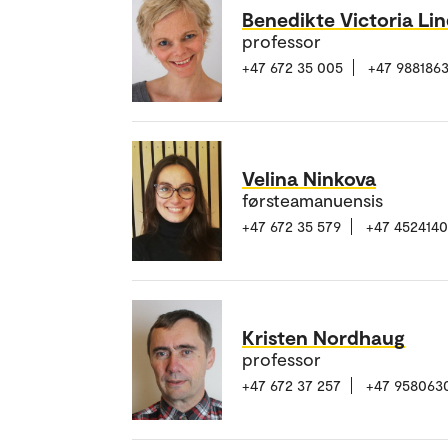
Benedikte Victoria Li
professor
+47 672 35 005
+47 988186
Velina Ninkova
førsteamanuensis
+47 672 35 579
+47 452414
Kristen Nordhaug
professor
+47 672 37 257
+47 958063