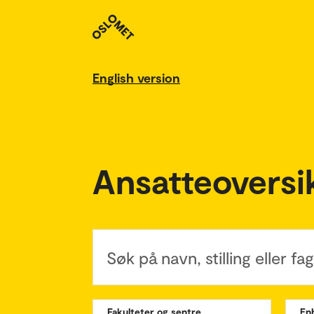
English version
Ansatteoversi
Søk på navn, stilling eller f
Fakulteter og sentre
En