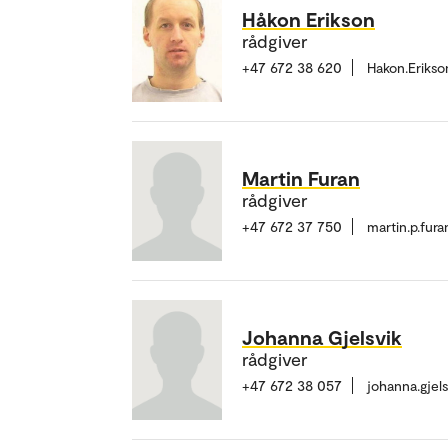
Håkon Erikson
rådgiver
+47 672 38 620
Hakon.Eriks
Martin Furan
rådgiver
+47 672 37 750
martin.p.fur
Johanna Gjelsvik
rådgiver
+47 672 38 057
johanna.gjel