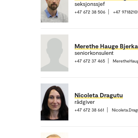
seksjonssjef
+47 672 38 506
+47 9718210
Merethe Hauge Bjerk
seniorkonsulent
+47 672 37 465
MeretheHaug
Nicoleta Dragutu
rådgiver
+47 672 38 661
Nicoleta.Dra