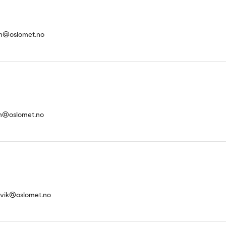
on@oslomet.no
an@oslomet.no
svik@oslomet.no