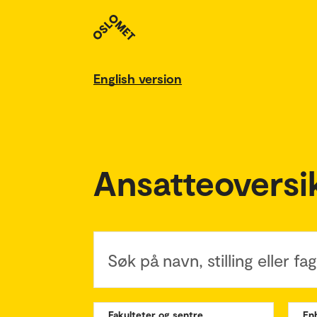
English version
Ansatteoversi
Søk på navn, stilling eller f
Fakulteter og sentre
En