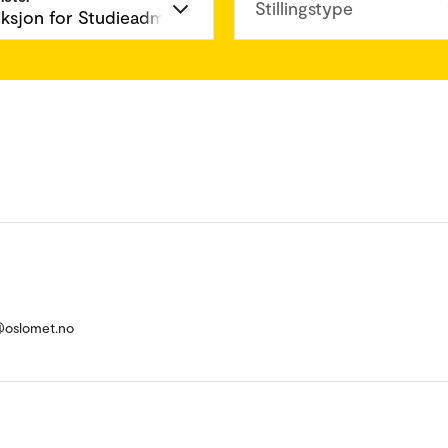
Stillingstype
d@oslomet.no