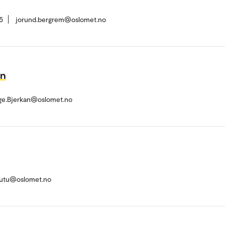
5
jorund.bergrem@oslomet.no
an
e.Bjerkan@oslomet.no
gutu@oslomet.no