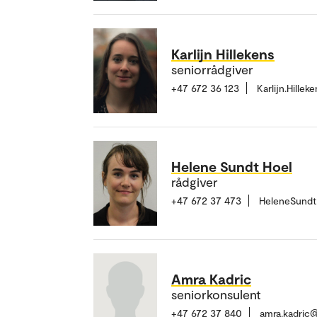
Karlijn Hillekens
seniorrådgiver
+47 672 36 123
Karlijn.Hille
Helene Sundt Hoel
rådgiver
+47 672 37 473
HeleneSundt
Amra Kadric
seniorkonsulent
+47 672 37 840
amra.kadric