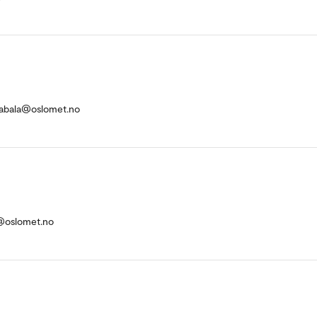
atabala@oslomet.no
a@oslomet.no