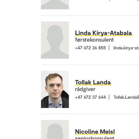
Linda Kirya-Atabala
førstekonsulent
+47 672 36 855
linda.kirya-
Tollak Landa
rådgiver
+47 672 37 644
Tollak.Land
Nicoline Meisl
seniorkonsulent