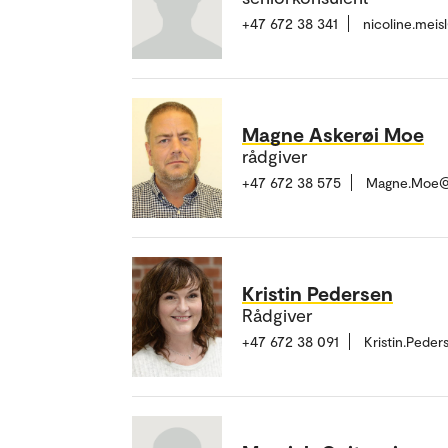
+47 672 38 341
nicoline.mei
Magne Askerøi Moe
rådgiver
+47 672 38 575
Magne.Moe@
Kristin Pedersen
Rådgiver
+47 672 38 091
Kristin.Pede