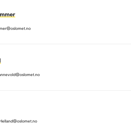
Hammer
ammer@oslomet.no
d
Hannevold@oslomet.no
.Helland@oslomet.no