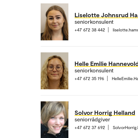
Liselotte Johnsrud 
seniorkonsulent
+47 672 38 442
liselotte.h
Helle Emilie Hannevol
seniorkonsulent
+47 672 35 196
HelleEmilie.
Solvor Horrig Helland
seniorrådgiver
+47 672 37 692
SolvorHorrig