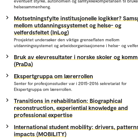
eventuelt styrke, autonomien og samtykkekompetansen til bruke
helsesammenheng.
Motsetningsfylte institusjonelle logikker? Samsp
mellom utdanningssystemet og helse- og
velferdsfeltet (InLog)
Prosjektet undersøker den viktige grenseflaten mellom
utdanningssystemet og arbeidsorganisasjonene i helse- og velfer
Bruk av elevresultater i norske skoler og kom
(PraDa)
Ekspertgruppa om lærerrollen
Senter for profesjonsstudier var i 2015-2016 sekretariat for
Ekspertgruppa om lærerrollen.
Transitions in rehabilitation: Biographical
reconstruction, experiential knowledge and
professional expertise
International student mobility: drivers, pattern
impacts (MOBILITY)