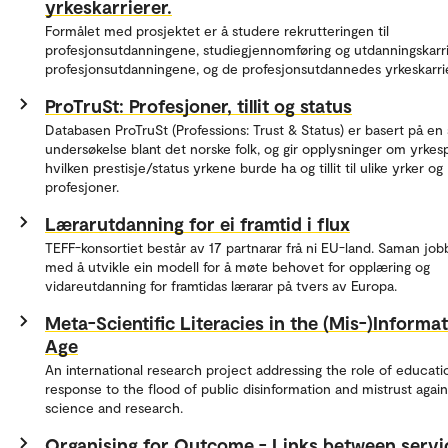
yrkeskarrierer.
Formålet med prosjektet er å studere rekrutteringen til
profesjonsutdanningene, studiegjennomføring og utdanningskarr
profesjonsutdanningene, og de profesjonsutdannedes yrkeskarrie
ProTruSt: Profesjoner, tillit og status
Databasen ProTruSt (Professions: Trust & Status) er basert på en 
undersøkelse blant det norske folk, og gir opplysninger om yrkesp
hvilken prestisje/status yrkene burde ha og tillit til ulike yrker og
profesjoner.
Lærarutdanning for ei framtid i flux
TEFF-konsortiet består av 17 partnarar frå ni EU-land. Saman jobb
med å utvikle ein modell for å møte behovet for opplæring og
vidareutdanning for framtidas lærarar på tvers av Europa.
Meta-Scientific Literacies in the (Mis-)Informa
Age
An international research project addressing the role of educati
response to the flood of public disinformation and mistrust again
science and research.
Organising for Outcome - Links between servi