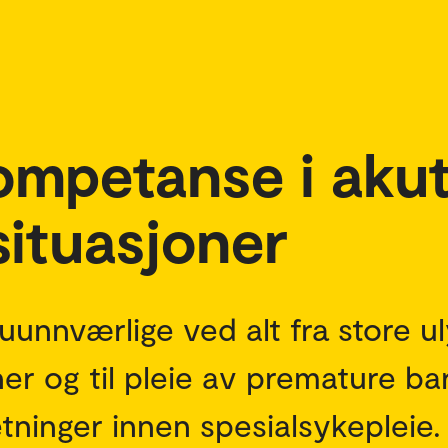
ompetanse i aku
situasjoner
uunnværlige ved alt fra store ul
er og til pleie av premature ba
etninger innen spesialsykepleie.