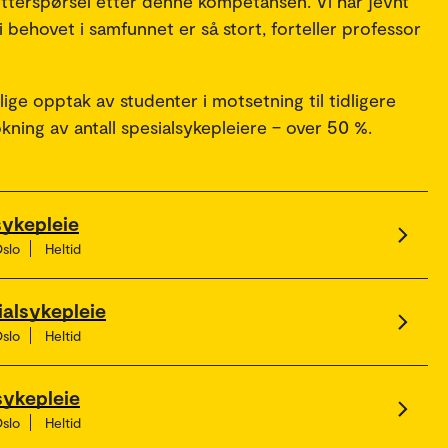
 etterspørsel etter denne kompetansen. Vi har jevnt
i behovet i samfunnet er så stort, forteller professor
ge opptak av studenter i motsetning til tidligere
økning av antall spesialsykepleiere – over 50 %.
sykepleie
Oslo
Heltid
ialsykepleie
Oslo
Heltid
sykepleie
Oslo
Heltid