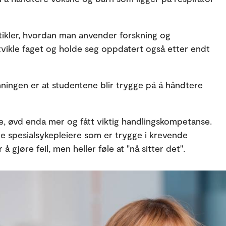
tikler, hvordan man anvender forskning og
 utvikle faget og holde seg oppdatert også etter endt
nningen er at studentene blir trygge på å håndtere
, øvd enda mer og fått viktig handlingskompetanse.
ige spesialsykepleiere som er trygge i krevende
 å gjøre feil, men heller føle at "nå sitter det".