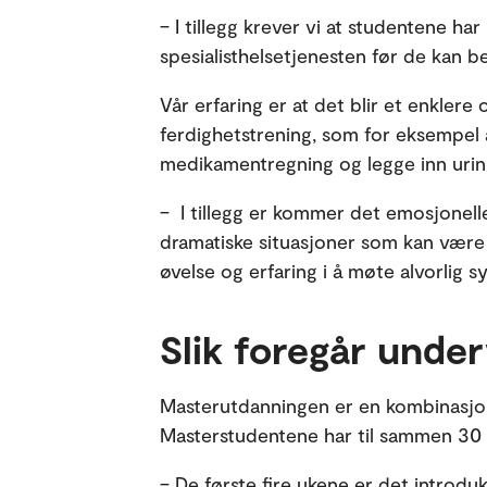
– I tillegg krever vi at studentene har
spesialisthelsetjenesten før de kan
Vår erfaring er at det blir et enkler
ferdighetstrening, som for eksempel å
medikamentregning og legge inn urin
– I tillegg er kommer det emosjonell
dramatiske situasjoner som kan være p
øvelse og erfaring i å møte alvorlig 
Slik foregår unde
Masterutdanningen er en kombinasjon 
Masterstudentene har til sammen 30 u
– De første fire ukene er det introduk