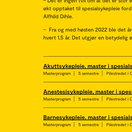
– Det er ingen tvil om at det er stor
økt opptaket til spesialsykepleie ford
Alfhild Dihle.
– Fra og med høsten 2022 ble det årli
hvert 1,5 år. Det utgjør en betydelig 
Akuttsykepleie, master i spesial
Masterprogram
5 semestre
Pilestredet i 
Anestesisykepleie, master i spes
Masterprogram
5 semestre
Pilestredet i 
Barnesykepleie, master i spesial
Masterprogram
5 semestre
Pilestredet i 