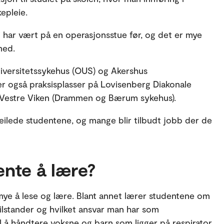
epleie.
 har vært på en operasjonsstue før, og det er mye
med.
niversitetssykehus (OUS) og Akershus
er også praksisplasser på Lovisenberg Diakonale
 Vestre Viken (Drammen og Bærum sykehus).
 veilede studentene, og mange blir tilbudt jobb der de
nte å lære?
ye å lese og lære. Blant annet lærer studentene om
lstander og hvilket ansvar man har som
til å håndtere voksne og barn som ligger på respirator