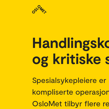
Studenthistorier
Handlingsk
og kritiske 
Spesialsykepleiere er 
kompliserte operasjon
OsloMet tilbyr flere r