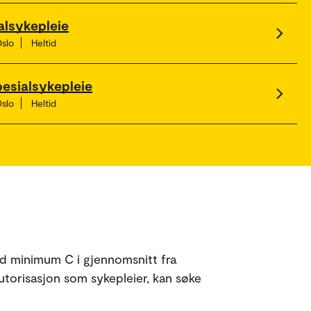
alsykepleie
Oslo
Heltid
pesialsykepleie
Oslo
Heltid
ed minimum C i gjennomsnitt fra
torisasjon som sykepleier, kan søke