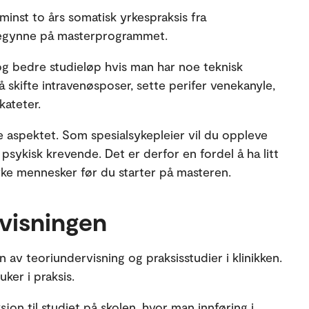
 minst to års somatisk yrkespraksis fra
 begynne på masterprogrammet.
e og bedre studieløp hvis man har noe teknisk
 skifte intravenøsposer, sette perifer venekanyle,
kateter.
e aspektet. Som spesialsykepleier vil du oppleve
sykisk krevende. Det er derfor en fordel å ha litt
syke mennesker før du starter på masteren.
rvisningen
av teoriundervisning og praksisstudier i klinikken.
ker i praksis.
sjon til studiet på skolen, hvor man innføring i