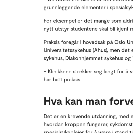
grunnleggende elementer i spesialsyk
For eksempel er det mange som aldri
nytt utstyr studentene skal bli kjent 
Praksis foregår i hovedsak på Oslo U
Universitetssykehus (Ahus), men det 
sykehus, Diakonhjemmet sykehus og
– Klinikkene strekker seg langt for å
har hatt praksis.
Hva kan man forve
Det er en krevende utdanning, med m
hvordan kroppen fungerer, sykdomsti
spesialsykepleier for å være i stand 