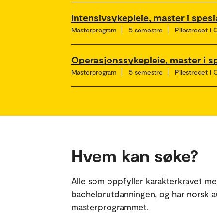
Intensivsykepleie, master i spesi
Masterprogram
5 semestre
Pilestredet i 
Operasjonssykepleie, master i s
Masterprogram
5 semestre
Pilestredet i 
Hvem kan søke?
Alle som oppfyller karakterkravet m
bachelorutdanningen, og har norsk au
masterprogrammet.