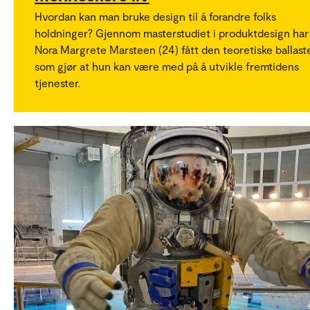
Hvordan kan man bruke design til å forandre folks
holdninger? Gjennom masterstudiet i produktdesign har
Nora Margrete Marsteen (24) fått den teoretiske ballast
som gjør at hun kan være med på å utvikle fremtidens
tjenester.