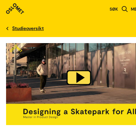
SØK
M
English version
Studieoversikt