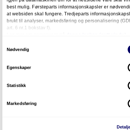
best mulig. Førsteparts informasjonskapsler er nødvendi
at websiden skal fungere. Tredjeparts informasjonskapsle
brukt til analyser, markedsføring og personalisering (G
art. 6 nr.1 bokstav f).
Les mer om personvern på
denne lenken (nytt vindu).
Samtykkevalg
Nødvendig
Egenskaper
Statistikk
Praksis og karriere
Bør jeg ta en master?
Markedsføring
Møt fem av våre studenter som deler sine tanker rundt 
å ta en master.
Detalj