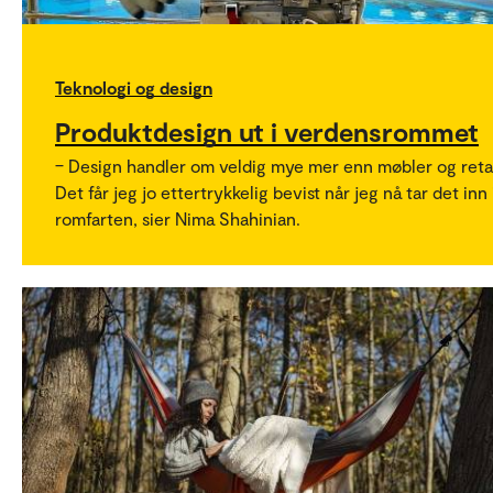
Teknologi og design
Produktdesign ut i verdensrommet
– Design handler om veldig mye mer enn møbler og retai
Det får jeg jo ettertrykkelig bevist når jeg nå tar det inn 
romfarten, sier Nima Shahinian.