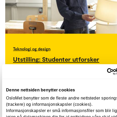
Teknologi og design
Utstilling: Studenter utforsker
framtidens design
Torsdag 7. mai åpnet årets avgangsutstilling for
produktdesign ved OsloMet. På Nitja i Lillestrøm vil året
bachelor- og masterstudenter vise fram sine
Denne nettsiden benytter cookies
eksamensprosjekter.
OsloMet benytter som de fleste andre nettsteder sporin
(trackere) og informasjonskapsler (cookies).
Informasjonskapsler er små informasjonsfiler som blir l
igjen på datamaskinen din for at nettsidene våre skal vir