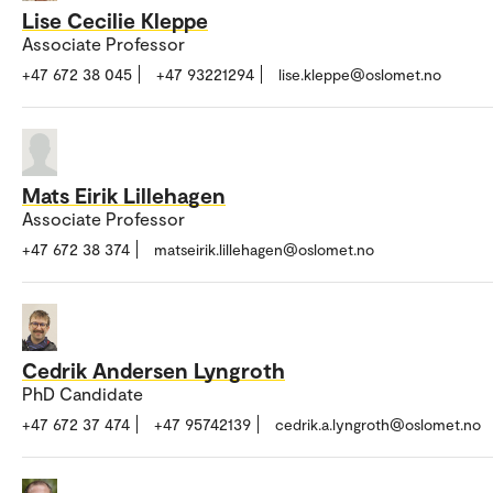
Lise Cecilie Kleppe
Associate Professor
+47 672 38 045
+47 93221294
lise.kleppe@oslomet.no
Mats Eirik Lillehagen
Associate Professor
+47 672 38 374
matseirik.lillehagen@oslomet.no
Cedrik Andersen Lyngroth
PhD Candidate
+47 672 37 474
+47 95742139
cedrik.a.lyngroth@oslomet.no