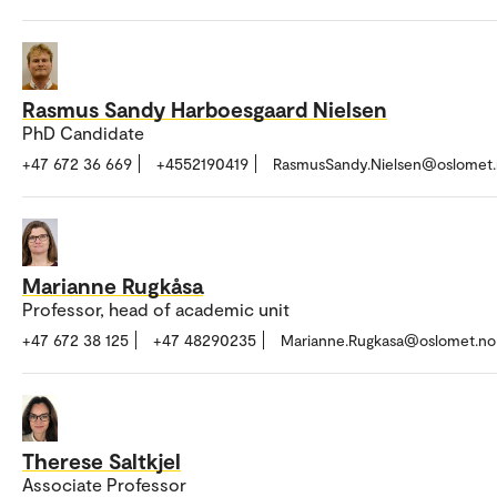
Rasmus Sandy Harboesgaard Nielsen
PhD Candidate
+47 672 36 669
+4552190419
RasmusSandy.Nielsen@oslomet
Marianne Rugkåsa
Professor, head of academic unit
+47 672 38 125
+47 48290235
Marianne.Rugkasa@oslomet.no
Therese Saltkjel
Associate Professor