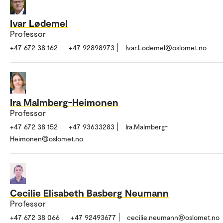
Ivar Lødemel
Professor
+47 672 38 162
+47 92898973
Ivar.Lodemel@oslomet.no
Ira Malmberg-Heimonen
Professor
+47 672 38 152
+47 93633283
Ira.Malmberg-
Heimonen@oslomet.no
Cecilie Elisabeth Basberg Neumann
Professor
+47 672 38 066
+47 92493677
cecilie.neumann@oslomet.no