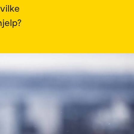
vilke
hjelp?