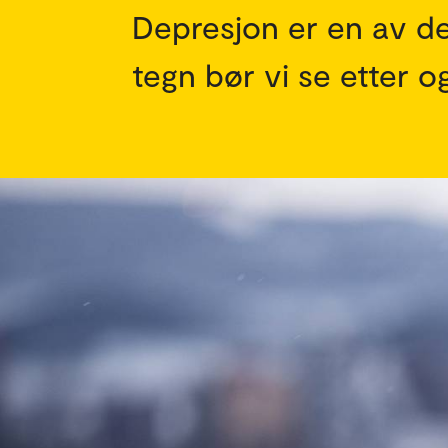
Depresjon er en av de 
tegn bør vi se etter o