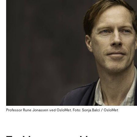
Professor Rune Jonassen ved OsloMet. Foto: Sonja Balci / OsloMet