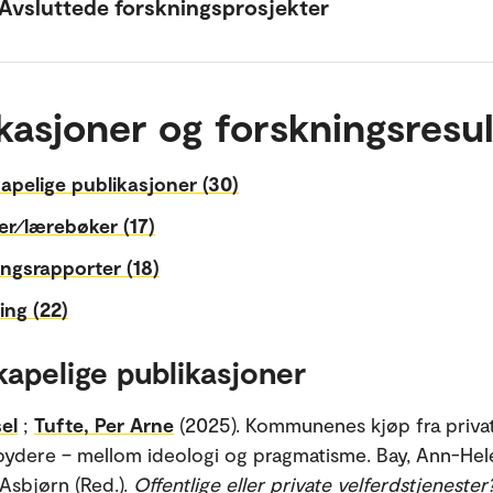
Avsluttede forskningsprosjekter
kasjoner og forskningsresul
apelige publikasjoner (30)
r⁄lærebøker (17)
ngsrapporter (18)
ing (22)
kapelige publikasjoner
sel
;
Tufte, Per Arne
(2025). Kommunenes kjøp fra priva
lbydere – mellom ideologi og pragmatisme. Bay, Ann-Hel
 Asbjørn (Red.).
Offentlige eller private velferdstjenester?