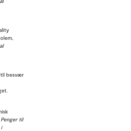
al
lity
Solem,
al
 til besvær
get.
misk
.
Penger til
i