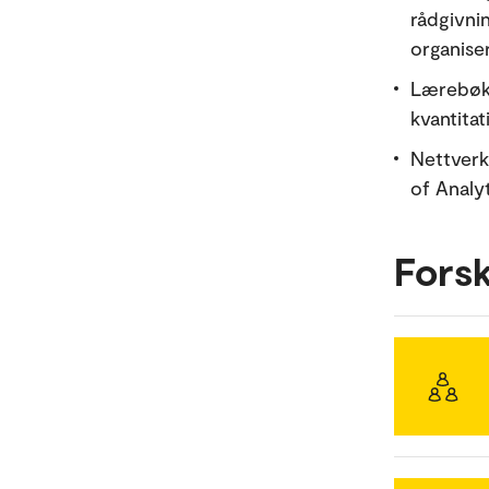
rådgivnin
organiser
Lærebøke
kvantita
Nettverk:
of Analyt
Fors