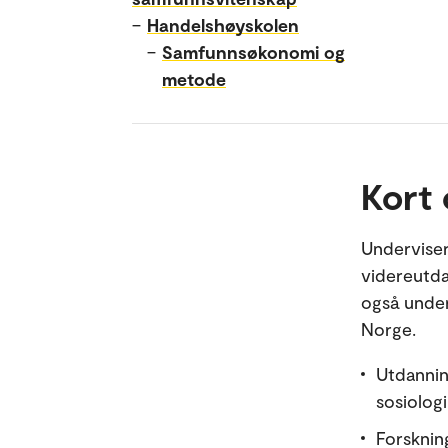
–
Handelshøyskolen
–
Samfunnsøkonomi og
metode
Kort
Underviser
videreutda
også under
Norge.
Utdannin
sosiologi
Forsknin