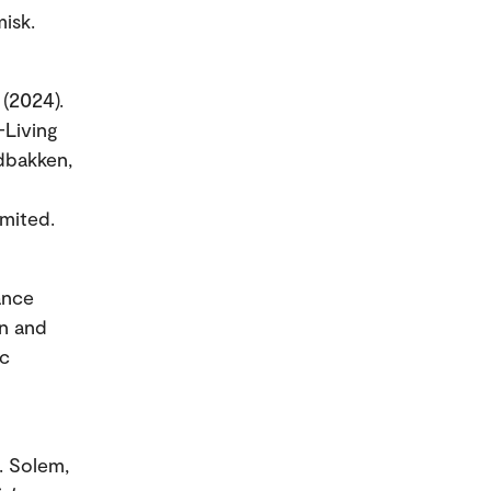
isk.
(2024).
-Living
dbakken,
imited.
ance
n and
ic
. Solem,