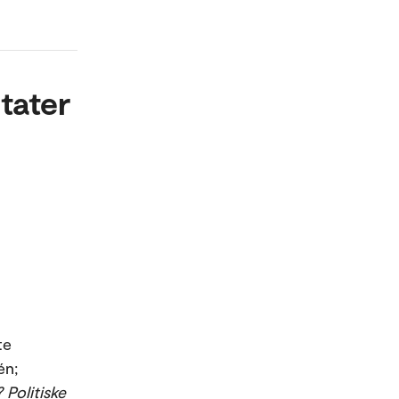
tater
te
én;
 Politiske