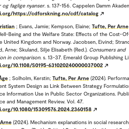
 og faglige nyanser
. s. 137-156. Cappelen Damm Akadem
i.org/https://cdforskning.no/cdf/catalog
istian
; Evans, Jamie; Kempson, Elaine;
Tufte, Per Arne
Well-Being and the Welfare State: Effects of the Cost-Of
the United Kingdom and Norway. Jacobsen, Eivind; Stran
d, Arne; Skuland, Silje Elisabeth (Red.).
Consumers and
on in comparison
. s. 13-37. Emerald Group Publishing L
oi.org/10.1108/S0195-631020240000037002
Åge
; Solholm, Kerstin;
Tufte, Per Arne
(2024). Perform
nt System Design as Link Between Strategy Formulatio
e Information Use in Public Sector Organizations. Publ
ce and Management Review. Vol. 47.
oi.org/10.1080/15309576.2024.2360158
 Arne
(2024). Mechanism explanations in social research