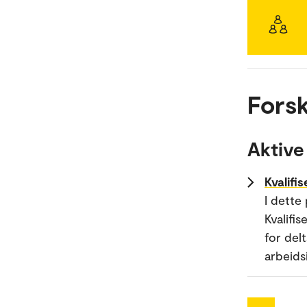
Forsk
Aktive
Kvalifi
I dette
Kvalifi
for del
arbeids