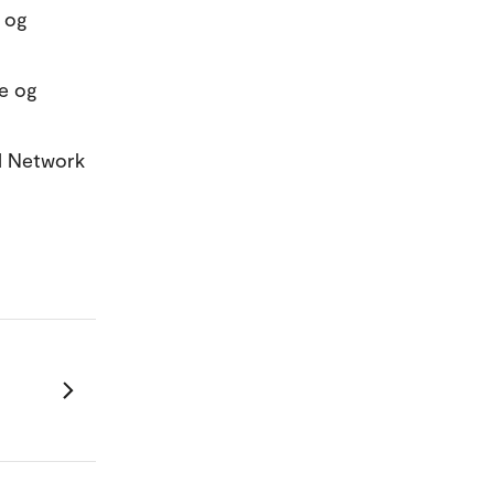
r og
e og
al Network