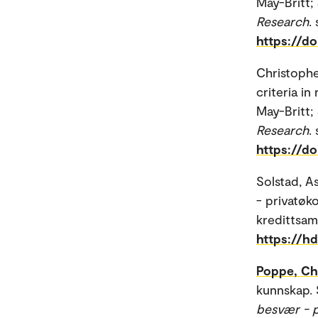
May-Britt;
Research
.
https://d
Christoph
criteria in
May-Britt;
Research
.
https://d
Solstad, A
- privatøk
kredittsam
https://h
Poppe, Chr
kunnskap. S
besvær - p