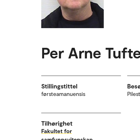
Per Arne Tuft
Stillingstittel
Bes
førsteamanuensis
Piles
Tilhørighet
Fakultet for
samfunnsvitenskap