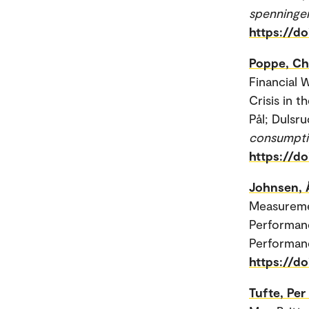
spenninger
https://do
Poppe, Chr
Financial 
Crisis in 
Pål; Dulsru
consumpti
https://d
Johnsen, 
Measureme
Performanc
Performan
https://d
Tufte, Per