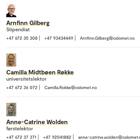
Arnfinn Gilberg
Stipendiat
+47 672 35 308
+47 93434449
Arnfinn.Gilberg@oslomet.no
Camilla Midtbøen Røkke
universitetslektor
+47 672 36 072
Camilla.Rokke@oslomet.no
Anne-Catrine Wolden
førstelektor
+47 672 37 371
+47 92041882
anne-catrine.wolden@oslomet.