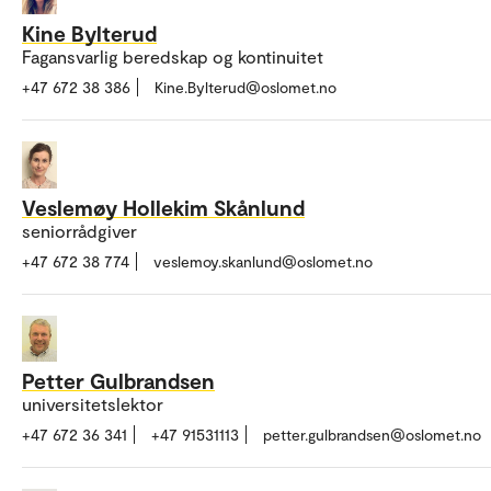
Kine Bylterud
Fagansvarlig beredskap og kontinuitet
+47 672 38 386
Kine.Bylterud@oslomet.no
Veslemøy Hollekim Skånlund
seniorrådgiver
+47 672 38 774
veslemoy.skanlund@oslomet.no
Petter Gulbrandsen
universitetslektor
+47 672 36 341
+47 91531113
petter.gulbrandsen@oslomet.no