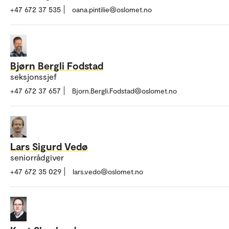
+47 672 37 535
oana.pintilie@oslomet.no
Bjørn Bergli Fodstad
seksjonssjef
+47 672 37 657
Bjorn.Bergli.Fodstad@oslomet.no
Lars Sigurd Vedø
seniorrådgiver
+47 672 35 029
lars.vedo@oslomet.no