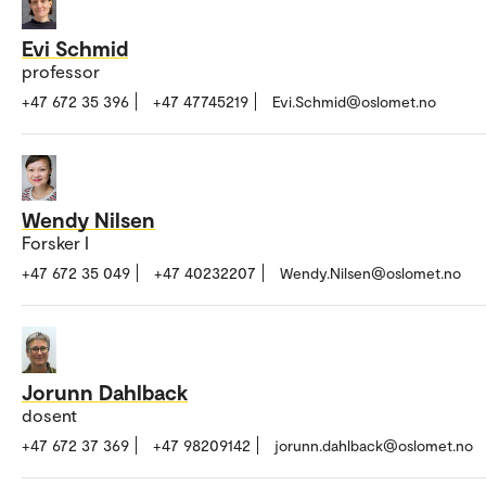
Evi Schmid
professor
+47 672 35 396
+47 47745219
Evi.Schmid@oslomet.no
Wendy Nilsen
Forsker I
+47 672 35 049
+47 40232207
Wendy.Nilsen@oslomet.no
Jorunn Dahlback
dosent
+47 672 37 369
+47 98209142
jorunn.dahlback@oslomet.no