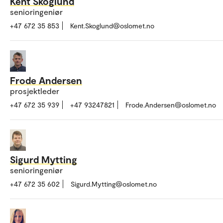
Kent Skoglund
senioringeniør
+47 672 35 853
Kent.Skoglund@oslomet.no
Frode Andersen
prosjektleder
+47 672 35 939
+47 93247821
Frode.Andersen@oslomet.no
Sigurd Mytting
senioringeniør
+47 672 35 602
Sigurd.Mytting@oslomet.no