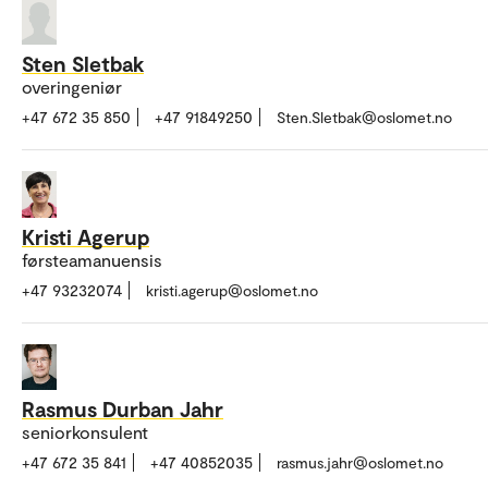
Sten Sletbak
overingeniør
+47 672 35 850
+47 91849250
Sten.Sletbak@oslomet.no
Kristi Agerup
førsteamanuensis
+47 93232074
kristi.agerup@oslomet.no
Rasmus Durban Jahr
seniorkonsulent
+47 672 35 841
+47 40852035
rasmus.jahr@oslomet.no