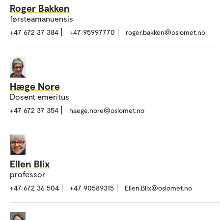
Roger Bakken
førsteamanuensis
+47 672 37 384
+47 95997770
roger.bakken@oslomet.no
Hæge Nore
Dosent emeritus
+47 672 37 354
haege.nore@oslomet.no
Ellen Blix
professor
+47 672 36 504
+47 90589315
Ellen.Blix@oslomet.no