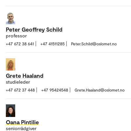
Peter Geoffrey Schild
professor
+47 672 38 641
+47 41511285
Peter.Schild@oslomet.no
Grete Haaland
studieleder
+47 672 37 448
+47 95424548
Grete.Haaland@oslomet.no
Oana Pintilie
seniorrådgiver