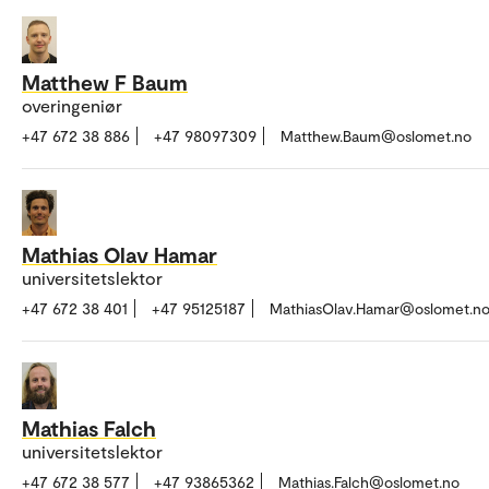
Matthew F Baum
overingeniør
+47 672 38 886
+47 98097309
Matthew.Baum@oslomet.no
Mathias Olav Hamar
universitetslektor
+47 672 38 401
+47 95125187
MathiasOlav.Hamar@oslomet.n
Mathias Falch
universitetslektor
+47 672 38 577
+47 93865362
Mathias.Falch@oslomet.no