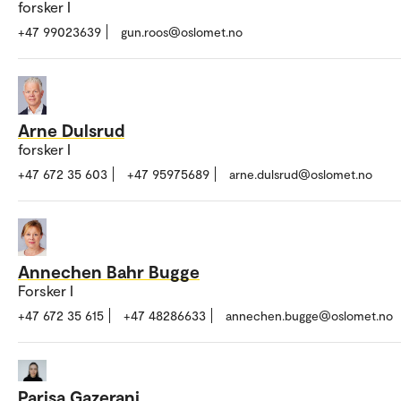
forsker I
+47 99023639
gun.roos@oslomet.no
Arne Dulsrud
forsker I
+47 672 35 603
+47 95975689
arne.dulsrud@oslomet.no
Annechen Bahr Bugge
Forsker I
+47 672 35 615
+47 48286633
annechen.bugge@oslomet.no
Parisa Gazerani