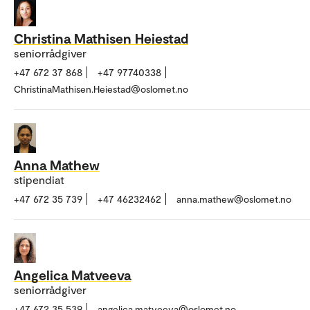
Christina Mathisen Heiestad
seniorrådgiver
+47 672 37 868
+47 97740338
ChristinaMathisen.Heiestad@oslomet.no
Anna Mathew
stipendiat
+47 672 35 739
+47 46232462
anna.mathew@oslomet.no
Angelica Matveeva
seniorrådgiver
+47 672 35 539
angelica.matveeva@oslomet.no