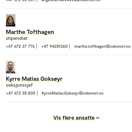
Marthe Tofthagen
stipendiat
+47 672 37 776
+47 94281360
marthe.tofthagen@oslomet.no
Kyrre Matias Goksøyr
seksjonssjef
+47 672 35 830
KyrreMatias.Goksoyr@oslomet.no
Vis flere ansatte