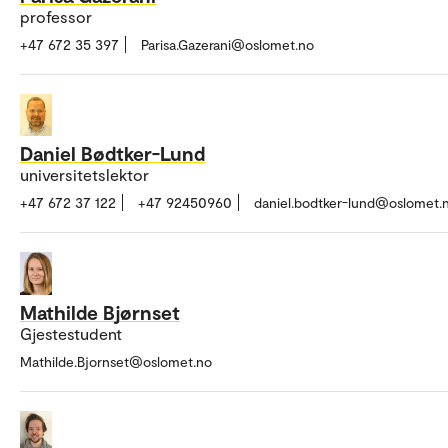
professor
+47 672 35 397
Parisa.Gazerani@oslomet.no
Daniel Bødtker-Lund
universitetslektor
+47 672 37 122
+47 92450960
daniel.bodtker-lund@oslomet.
Mathilde Bjørnset
Gjestestudent
Mathilde.Bjornset@oslomet.no