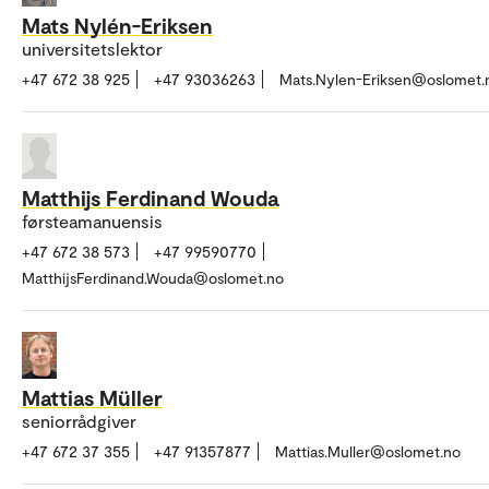
Mats Nylén-Eriksen
universitetslektor
+47 672 38 925
+47 93036263
Mats.Nylen-Eriksen@oslomet.
Matthijs Ferdinand Wouda
førsteamanuensis
+47 672 38 573
+47 99590770
MatthijsFerdinand.Wouda@oslomet.no
Mattias Müller
seniorrådgiver
+47 672 37 355
+47 91357877
Mattias.Muller@oslomet.no