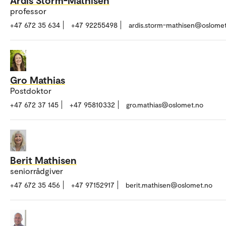
professor
+47 672 35 634
+47 92255498
ardis.storm-mathisen@oslome
Gro Mathias
Postdoktor
+47 672 37 145
+47 95810332
gro.mathias@oslomet.no
Berit Mathisen
seniorrådgiver
+47 672 35 456
+47 97152917
berit.mathisen@oslomet.no