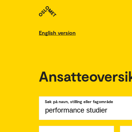
English version
Ansatteoversi
Søk på navn, stilling eller fagområde