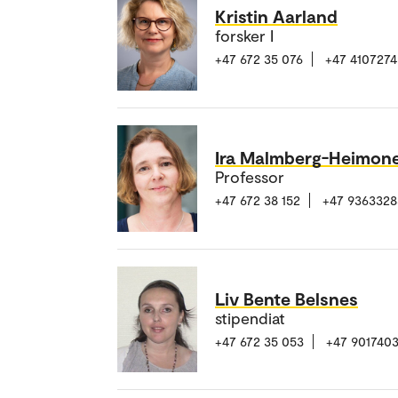
Kristin Aarland
forsker I
+47 672 35 076
+47 4107274
Ira Malmberg-Heimon
Professor
+47 672 38 152
+47 9363328
Liv Bente Belsnes
stipendiat
+47 672 35 053
+47 901740