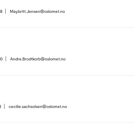
58
Maybritt.Jensen@oslomet.no
70
Andre.Brodtkorb@oslomet.no
3
cecilie.sachsolsen@oslomet.no