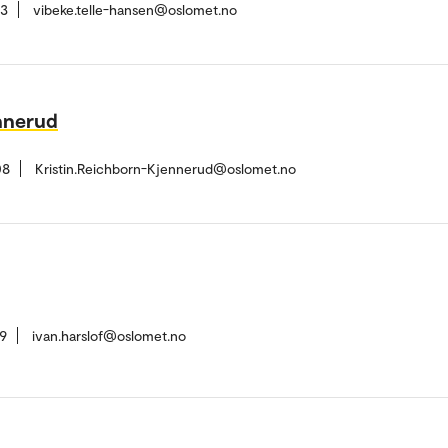
73
vibeke.telle-hansen@oslomet.no
nnerud
08
Kristin.Reichborn-Kjennerud@oslomet.no
9
ivan.harslof@oslomet.no