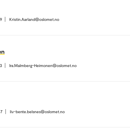
9
Kristin.Aarland@oslomet.no
en
3
Ira.Malmberg-Heimonen@oslomet.no
37
liv-bente.belsnes@oslomet.no