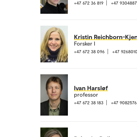
+47 672 36 819
+47 930488
Kristin Reichborn-Kje
Forsker I
+47 672 38 096
+47 926801
Ivan Harsløf
professor
+47 672 38 183
+47 9082576