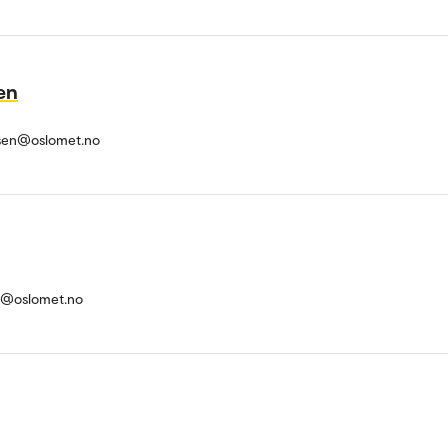
en
ersen@oslomet.no
n@oslomet.no