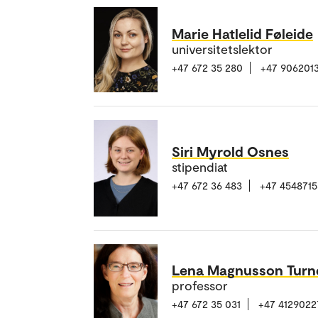
Marie Hatlelid Føleide
universitetslektor
+47 672 35 280
+47 906201
Siri Myrold Osnes
stipendiat
+47 672 36 483
+47 4548715
Lena Magnusson Turn
professor
+47 672 35 031
+47 4129022