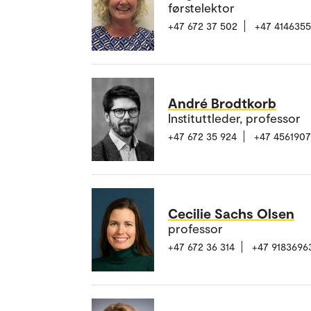
førstelektor
+47 672 37 502
+47 414635
André Brodtkorb
Instituttleder, professor
+47 672 35 924
+47 456190
Cecilie Sachs Olsen
professor
+47 672 36 314
+47 9183696