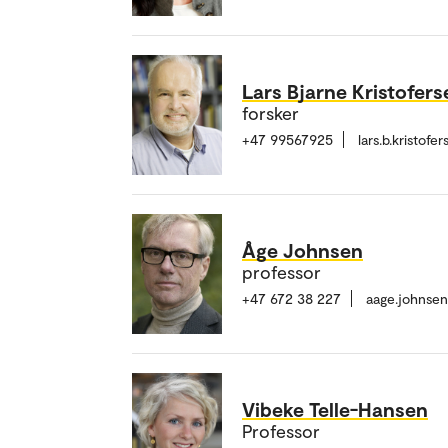
Lars Bjarne Kristofers
forsker
+47 99567925
lars.b.kristof
Åge Johnsen
professor
+47 672 38 227
aage.johnse
Vibeke Telle-Hansen
Professor