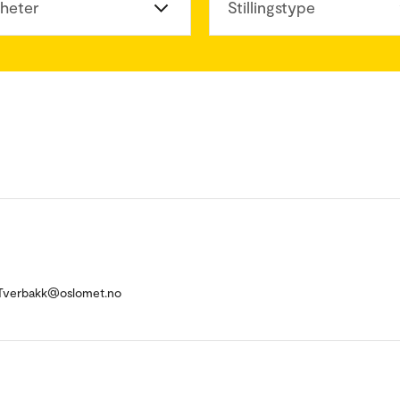
heter
Stillingstype
-Tverbakk@oslomet.no