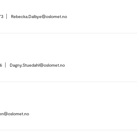
73
Rebecka.Dalbye@oslomet.no
6
Dagny.Stuedahl@oslomet.no
sen@oslomet.no