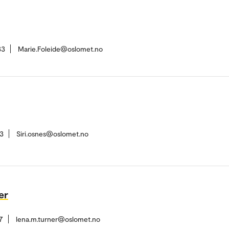
33
Marie.Foleide@oslomet.no
3
Siri.osnes@oslomet.no
er
7
lena.m.turner@oslomet.no