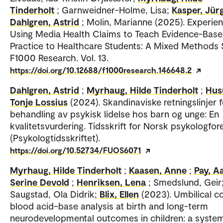
Tinderholt
; Garnweidner-Holme, Lisa;
Kasper, Jür
Dahlgren, Astrid
; Molin, Marianne (2025). Experie
Using Media Health Claims to Teach Evidence-Bas
Practice to Healthcare Students: A Mixed Methods 
F1000 Research. Vol. 13.
https://doi.org/10.12688/f1000research.146648.2
Dahlgren, Astrid
;
Myrhaug, Hilde Tinderholt
;
Hus
Tonje Lossius
(2024). Skandinaviske retningslinjer f
behandling av psykisk lidelse hos barn og unge: En
kvalitetsvurdering. Tidsskrift for Norsk psykologfor
(Psykologtidsskriftet).
https://doi.org/10.52734/FUOS6071
Myrhaug, Hilde Tinderholt
;
Kaasen, Anne
;
Pay, A
Serine Devold
;
Henriksen, Lena
; Smedslund, Geir
Saugstad, Ola Didrik;
Blix, Ellen
(2023). Umbilical c
blood acid–base analysis at birth and long-term
neurodevelopmental outcomes in children: a system