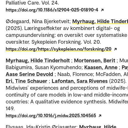
Palliative Care. Vol. 24.
https://doi.org/10.1186/s12904-025-01890-4
Ødegaard, Nina Bjerketveit;
Myrhaug, Hilde Tinder
(2025). Læringseffekter av kombinert digital- og
campusundervisning: en oversikt over systematiske
oversikter. Sykepleien Forskning. Vol. 20.
https://doi.org/https://sykepleien.no/forskning/20
Myrhaug, Hilde Tinderholt
;
Mortensen, Berit
; Mu
Babigumira, Susan Kyomuhendo;
Kaasen, Anne
;
Pa
Aase Serine Devold
; Naab, Florence; McFadden, Al
Eri, Tine Schauer
;
Lafontan, Sara Rivenes
(2025).
Midwives’ experiences and perceptions of midwife-
continuity of care models in low-and middle-incom
countries: A qualitative evidence synthesis. Midwifer
149.
https://doi.org/10.1016/j.midw.2025.104565
Elvsaas, Ida-Kristin Ørjasæter;
Myrhaug, Hilde