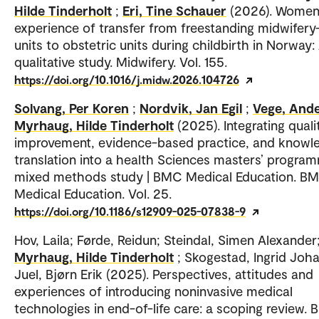
Hilde Tinderholt
;
Eri, Tine Schauer
(2026). Women
experience of transfer from freestanding midwifery
units to obstetric units during childbirth in Norway:
qualitative study. Midwifery. Vol. 155.
https://doi.org/10.1016/j.midw.2026.104726
Solvang, Per Koren
;
Nordvik, Jan Egil
;
Vege, And
Myrhaug, Hilde Tinderholt
(2025). Integrating quali
improvement, evidence-based practice, and knowl
translation into a health Sciences masters’ progra
mixed methods study | BMC Medical Education. B
Medical Education. Vol. 25.
https://doi.org/10.1186/s12909-025-07838-9
Hov, Laila; Førde, Reidun; Steindal, Simen Alexander
Myrhaug, Hilde Tinderholt
; Skogestad, Ingrid Joh
Juel, Bjørn Erik (2025). Perspectives, attitudes and
experiences of introducing noninvasive medical
technologies in end-of-life care: a scoping review.