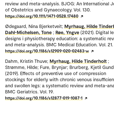
review and meta-analysis. BJOG: An International J
of Obstetrics and Gynaecology. Vol. 130.
https://doi.org/10.1111/1471-0528.17480
Ødegaard, Nina Bjerketveit;
Myrhaug, Hilde Tinder
Dahl-Michelsen, Tone
;
Røe, Yngve
(2021). Digital l
designs i physiotherapy education: a systematic re
and meta-analysis. BMC Medical Education. Vol. 21.
https://doi.org/10.1186/s12909-020-02483-w
Dahm, Kristin Thuve;
Myrhaug, Hilde Tinderholt
;
Strømme, Hilde; Fure, Brynjar; Brurberg, Kjetil Gund
(2019). Effects of preventive use of compression
stockings for elderly with chronic venous insufficie
and swollen legs: a systematic review and meta-ana
BMC Geriatrics. Vol. 19.
https://doi.org/10.1186/s12877-019-1087-1