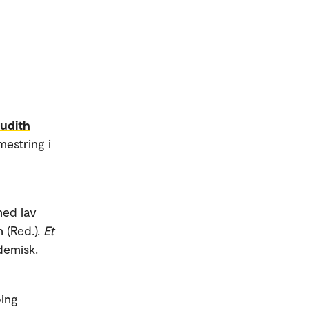
Judith
mestring i
med lav
n (Red.).
Et
demisk.
ping