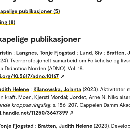
apelige publikasjoner (5)
ing (8)
kapelige publikasjoner
ristin
;
Langnes, Tonje Fjogstad
;
Lund, Siv
;
Bratten, 
24). Tverrprofesjonelt samarbeid om Folkehelse og livs
ta Didactica Norden (ADNO). Vol. 18.
i.org/10.5617/adno.10167
udith Helene
;
Kilanowska, Jolanta
(2023). Aktiviteter 
en kraft. Moen, Kjersti Mordal; Jordet, Arne N. Nikolaise
ende kroppsøvingsfag
. s. 186-207. Cappelen Damm Aka
dl.handle.net/11250/3647399
Tonje Fjogstad
;
Bratten, Judith Helene
(2023). Develo