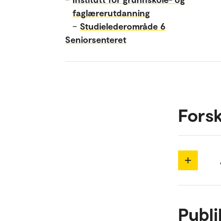
faglærerutdanning
–
Studielederområde 6
Seniorsenteret
Forsk
Publi