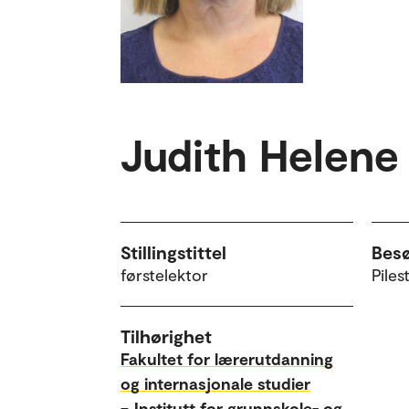
Judith Helene
Stillingstittel
Bes
førstelektor
Piles
Tilhørighet
Fakultet for lærerutdanning
og internasjonale studier
–
Institutt for grunnskole- og