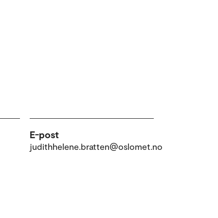
E-post
judithhelene.bratten@oslomet.no