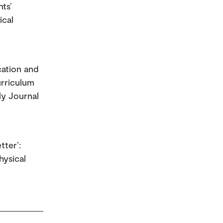
ts’
ical
cation and
urriculum
ly Journal
tter’:
hysical