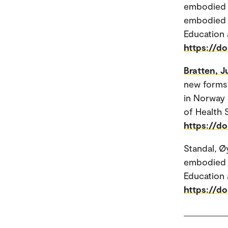
embodied 
embodied e
Education
https://d
Bratten, J
new forms 
in Norway 
of Health S
https://do
Standal, Ø
embodied s
Education 
https://d