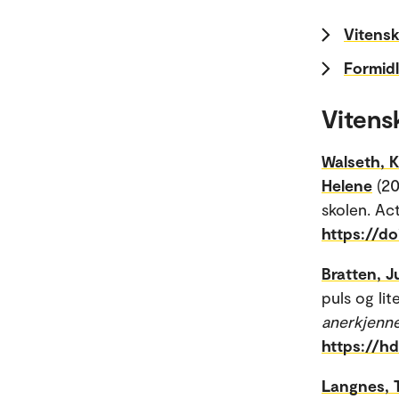
Vitensk
Formidl
Vitens
Walseth, K
Helene
(20
skolen. Ac
https://do
Bratten, J
puls og lit
anerkjenn
https://h
Langnes, 