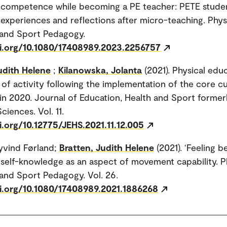
competence while becoming a PE teacher: PETE studen
xperiences and reflections after micro-teaching. Phys
 and Sport Pedagogy.
oi.org/10.1080/17408989.2023.2256757
udith Helene
;
Kilanowska, Jolanta
(2021). Physical edu
of activity following the implementation of the core c
in 2020. Journal of Education, Health and Sport former
ciences. Vol. 11.
i.org/10.12775/JEHS.2021.11.12.005
yvind Førland;
Bratten, Judith Helene
(2021). ‘Feeling be
elf-knowledge as an aspect of movement capability. P
and Sport Pedagogy. Vol. 26.
oi.org/10.1080/17408989.2021.1886268