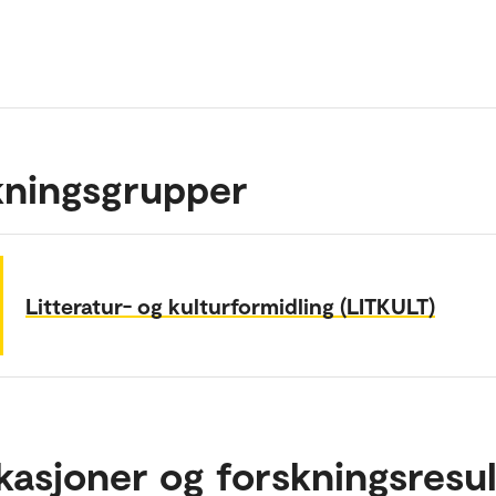
kningsgrupper
Litteratur- og kulturformidling (LITKULT)
kasjoner og forskningsresul