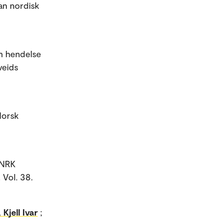
an nordisk
om hendelse
veids
Norsk
i NRK
 Vol. 38.
Kjell Ivar
;