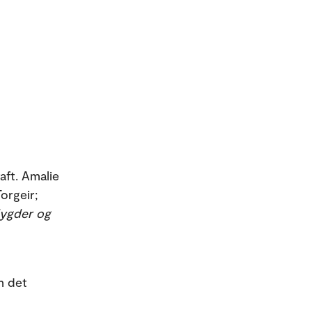
aft. Amalie
orgeir;
dygder og
m det