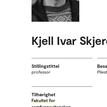
Kjell Ivar Skje
Stillingstittel
Bes
professor
Piles
Tilhørighet
Fakultet for
samfunnsvitenskap