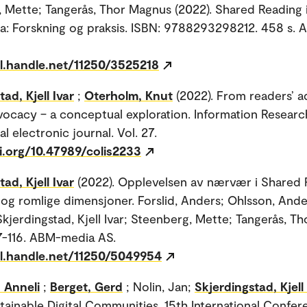
 Mette; Tangerås, Thor Magnus (2022). Shared Reading 
a: Forskning og praksis. ISBN: 9788293298212. 458 s.
dl.handle.net/11250/3525218
ad, Kjell Ivar
;
Oterholm, Knut
(2022). From readers’ a
dvocacy – a conceptual exploration. Information Researc
al electronic journal. Vol. 27.
i.org/10.47989/colis2233
ad, Kjell Ivar
(2022). Opplevelsen av nærvær i Shared 
og romlige dimensjoner. Forslid, Anders; Ohlsson, Ander
kjerdingstad, Kjell Ivar; Steenberg, Mette; Tangerås, T
 87-116. ABM-media AS.
dl.handle.net/11250/5049954
 Anneli
;
Berget, Gerd
; Nolin, Jan;
Skjerdingstad, Kjell 
stainable Digital Communities. 15th International Confer