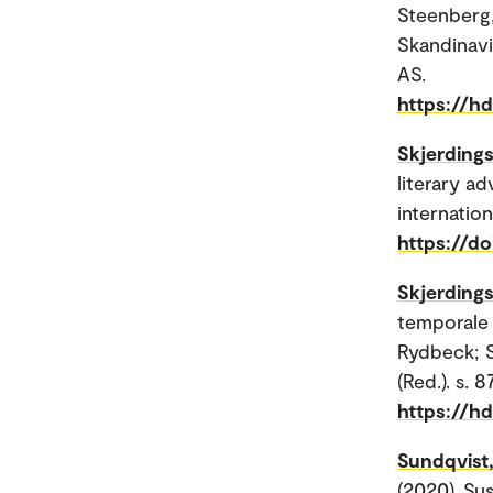
Steenberg,
Skandinavi
AS.
https://h
Skjerdingst
literary a
internation
https://do
Skjerdingst
temporale 
Rydbeck; S
(Red.). s.
https://h
Sundqvist,
(2020). Su