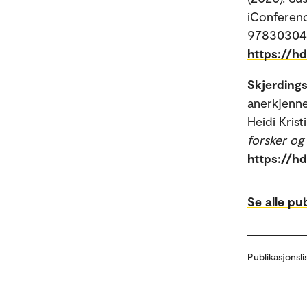
iConferenc
9783030436
https://h
Skjerdingst
anerkjenne
Heidi Krist
forsker og
https://h
Se alle pu
Publikasjonsli