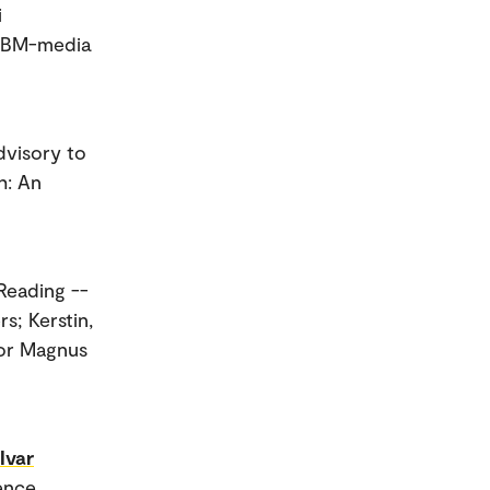
i
 ABM-media
dvisory to
h: An
Reading --
s; Kerstin,
hor Magnus
Ivar
ence,