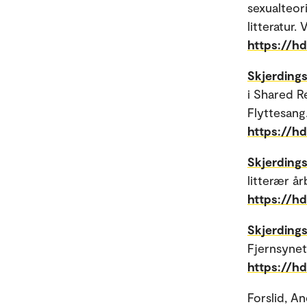
sexualteor
litteratur. 
https://h
Skjerdingst
i Shared Re
Flyttesang.
https://h
Skjerdingst
litterær år
https://h
Skjerdingst
Fjernsynet
https://h
Forslid, A