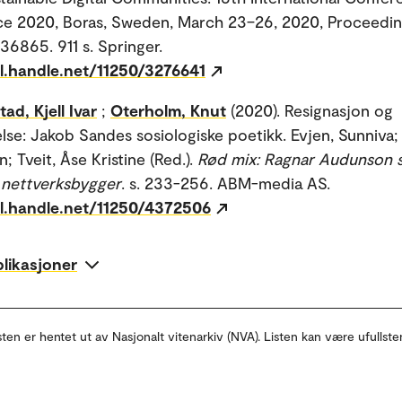
e 2020, Boras, Sweden, March 23–26, 2020, Proceedin
865. 911 s. Springer.
dl.handle.net/11250/3276641
ad, Kjell Ivar
;
Oterholm, Knut
(2020). Resignasjon og
lse: Jakob Sandes sosiologiske poetikk. Evjen, Sunniva;
in; Tveit, Åse Kristine (Red.).
Rød mix: Ragnar Audunson
 nettverksbygger
. s. 233-256. ABM-media AS.
dl.handle.net/11250/4372506
blikasjoner
sten er hentet ut av Nasjonalt vitenarkiv (NVA). Listen kan være ufullste