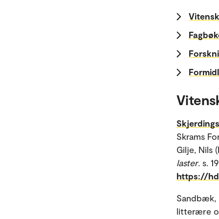
Vitensk
Fagbøk
Forskni
Formidl
Vitens
Skjerdingst
Skrams For
Gilje, Nils 
laster
. s. 
https://h
Sandbæk, 
litterære o