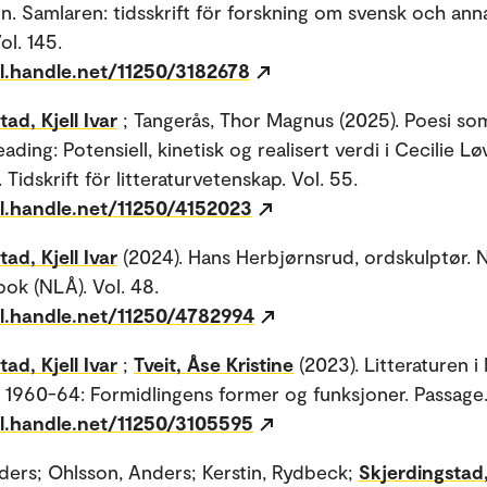
in. Samlaren: tidsskrift för forskning om svensk och ann
Vol. 145.
dl.handle.net/11250/3182678
ad, Kjell Ivar
; Tangerås, Thor Magnus (2025). Poesi s
ading: Potensiell, kinetisk og realisert verdi i Cecilie Lø
 Tidskrift för litteraturvetenskap. Vol. 55.
dl.handle.net/11250/4152023
ad, Kjell Ivar
(2024). Hans Herbjørnsrud, ordskulptør. 
bok (NLÅ). Vol. 48.
dl.handle.net/11250/4782994
ad, Kjell Ivar
;
Tveit, Åse Kristine
(2023). Litteraturen 
 1960-64: Formidlingens former og funksjoner. Passage.
dl.handle.net/11250/3105595
nders; Ohlsson, Anders; Kerstin, Rydbeck;
Skjerdingstad, 