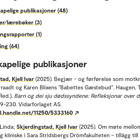
apelige publikasjoner (48)
er⁄lærebøker (3)
ngsrapporter (1)
ing (64)
kapelige publikasjoner
ad, Kjell Ivar
(2025). Begjær - og førførelse som motkr
raadt og Karen Blixens "Babettes Gæstebud". Haugen, T
(Red.).
Barn og dei sju dødssyndene: Refleksjonar over 
199-230. Vidarforlaget AS.
dl.handle.net/11250/5333160
Linda;
Skjerdingstad, Kjell Ivar
(2025). Om møte mello
g kliniske i Sara Stridsbergs Drömfakulteten – tillägg till