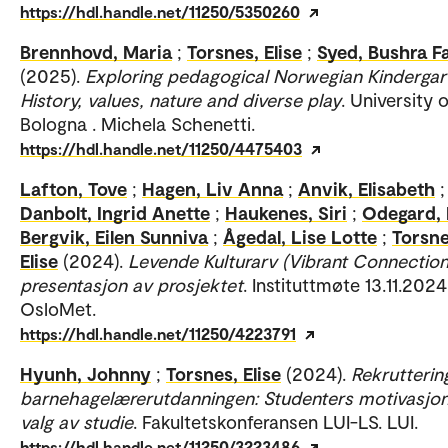
https://hdl.handle.net/11250/5350260
Brennhovd, Maria
;
Torsnes, Elise
;
Syed, Bushra F
(2025).
Exploring pedagogical Norwegian Kindergar
History, values, nature and diverse play
. University 
Bologna . Michela Schenetti.
https://hdl.handle.net/11250/4475403
Lafton, Tove
;
Hagen, Liv Anna
;
Anvik, Elisabeth
;
Danbolt, Ingrid Anette
;
Haukenes, Siri
;
Odegard, 
Bergvik, Eilen Sunniva
;
Ågedal, Lise Lotte
;
Torsne
Elise
(2024).
Levende Kulturarv (Vibrant Connection
presentasjon av prosjektet
. Instituttmøte 13.11.202
OsloMet.
https://hdl.handle.net/11250/4223791
Hyunh, Johnny
;
Torsnes, Elise
(2024).
Rekruttering
barnehagelærerutdanningen: Studenters motivasjon
valg av studie
. Fakultetskonferansen LUI-LS. LUI.
https://hdl.handle.net/11250/3223486