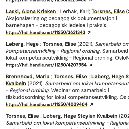
Laski, Alona Krieken
; Lerbak, Kari;
Torsnes, Elise
(
Aksjonslæring og pedagogisk dokumentasjon i
barnehagen - pedagogisk ledelse i praksis.
https://hdl.handle.net/11250/3631343
Løberg, Hege
;
Torsnes, Elise
(2021).
Samarbeid om
kompetanseutvikling - Regional ordning
. Samarbei
lokal kompetanseutvikling - Regional ordning. Oslo
https://hdl.handle.net/11250/4207954
Brennhovd, Maria
;
Torsnes, Elise
;
Løberg, Hege S
Kvalbein
(2021).
Samarbeid om lokal kompetanseutv
- Regional ordning
. Webinar om samarbeid i
tilskuddsordning for lokal kompetanseutvikling. Os
https://hdl.handle.net/11250/4009404
Torsnes, Elise
;
Løberg, Hege Støylen Kvalbein
(202
Samarbeid om lokal kompetanseutvikling - Regiona