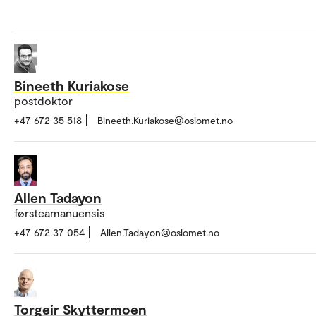
Bineeth Kuriakose
postdoktor
+47 672 35 518
Bineeth.Kuriakose@oslomet.no
Allen Tadayon
førsteamanuensis
+47 672 37 054
Allen.Tadayon@oslomet.no
Torgeir Skyttermoen