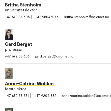
Britha Stenholm
universitetslektor
+47 672 36 505
+47 95047075
Britha.Stenholm@oslomet.no
Gerd Berget
professor
+47 672 38 656
gerd.berget@oslomet.no
Anne-Catrine Wolden
førstelektor
+47 672 37 371
+47 92041882
anne-catrine.wolden@oslomet.