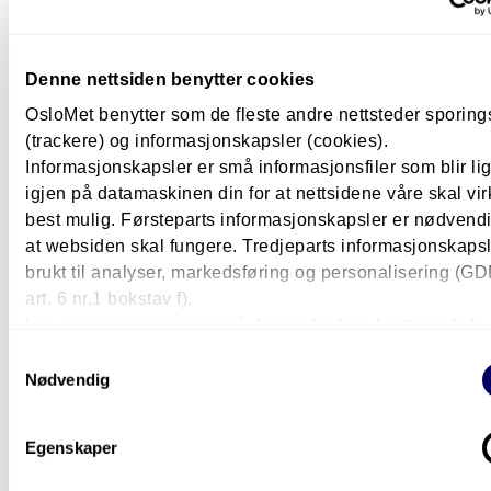
Denne nettsiden benytter cookies
OsloMet benytter som de fleste andre nettsteder sporin
(trackere) og informasjonskapsler (cookies).
Informasjonskapsler er små informasjonsfiler som blir l
igjen på datamaskinen din for at nettsidene våre skal vir
best mulig. Førsteparts informasjonskapsler er nødvendi
at websiden skal fungere. Tredjeparts informasjonskapsle
Økonomi og ledelse
brukt til analyser, markedsføring og personalisering (G
Et springbrett til spennende jobber
art. 6 nr.1 bokstav f).
Les mer om personvern på
denne lenken (nytt vindu).
innen administrasjon og ledelse
Samtykkevalg
Til våren avslutter Tea Mathiassen og Robin Igelkjøn
Nødvendig
bachelor i administrasjon og ledelse i offentlig virksomh
Da har de en utdanning som gjør dem attraktive i
arbeidsmarkedet – og som gir mange valgmuligheter for
Egenskaper
videre studier.