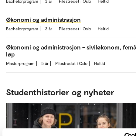
Bachelorprogram
3 år
Pilestredet i Oslo
Heltid
Økonomi og administrasjon
Bachelorprogram
3 år
Pilestredet i Oslo
Heltid
Økonomi og administrasjon – siviløkonom, femå
løp
Masterprogram
5 år
Pilestredet i Oslo
Heltid
Studenthistorier og nyheter