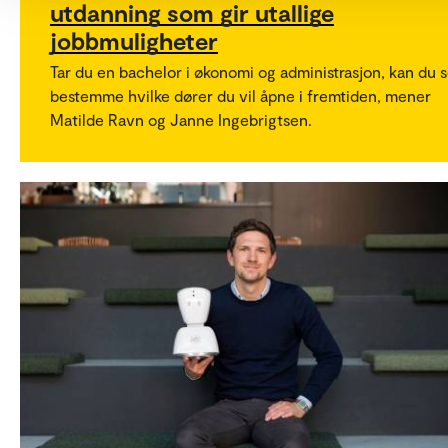
utdanning som gir utallige
jobbmuligheter
Tar du en bachelor i økonomi og administrasjon, kan du s
bestemme hvilke dører du vil åpne i fremtiden, mener
Matilde Ravn og Janne Ingebrigtsen.