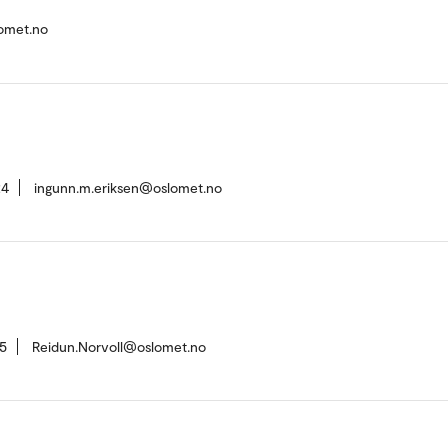
omet.no
24
ingunn.m.eriksen@oslomet.no
5
Reidun.Norvoll@oslomet.no