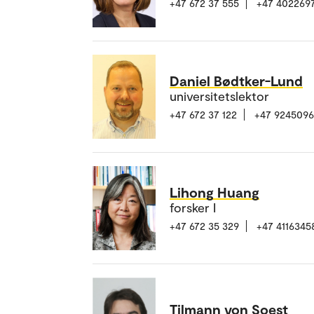
+47 672 37 555
+47 402269
Daniel Bødtker-Lund
universitetslektor
+47 672 37 122
+47 924509
Lihong Huang
forsker I
+47 672 35 329
+47 4116345
Tilmann von Soest