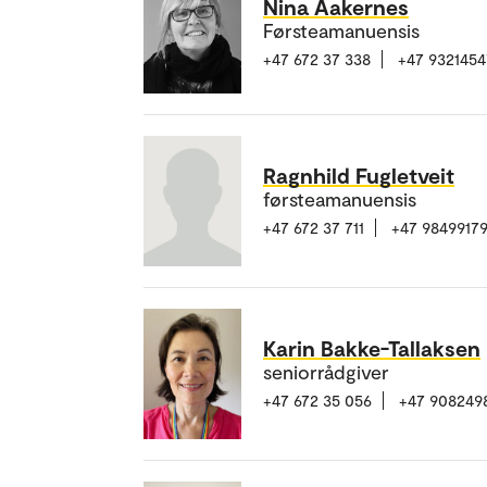
Nina Aakernes
Førsteamanuensis
+47 672 37 338
+47 9321454
Ragnhild Fugletveit
førsteamanuensis
+47 672 37 711
+47 9849917
Karin Bakke-Tallaksen
seniorrådgiver
+47 672 35 056
+47 908249