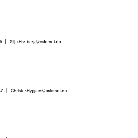
5
Silje.Hartberg@oslomet.no
47
Christer.Hyggen@oslomet.no