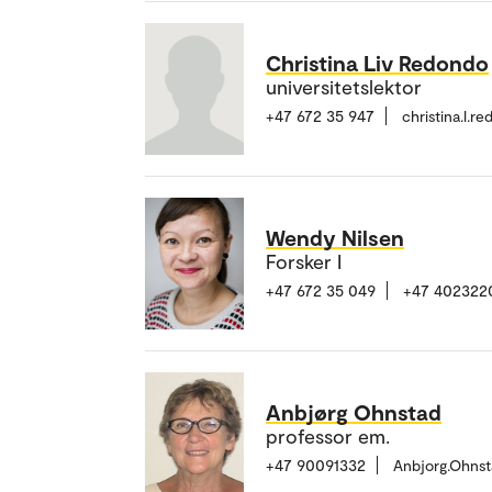
Christina Liv Redondo
universitetslektor
+47 672 35 947
christina.l.
Wendy Nilsen
Forsker I
+47 672 35 049
+47 402322
Anbjørg Ohnstad
professor em.
+47 90091332
Anbjorg.Ohns