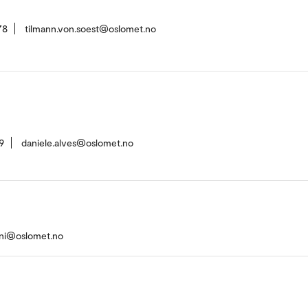
78
tilmann.von.soest@oslomet.no
9
daniele.alves@oslomet.no
ani@oslomet.no