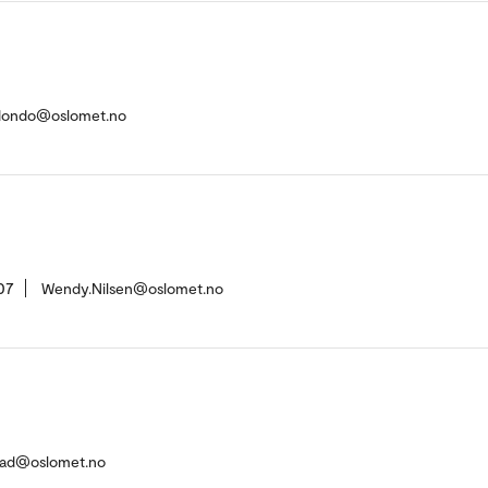
redondo@oslomet.no
07
Wendy.Nilsen@oslomet.no
tad@oslomet.no