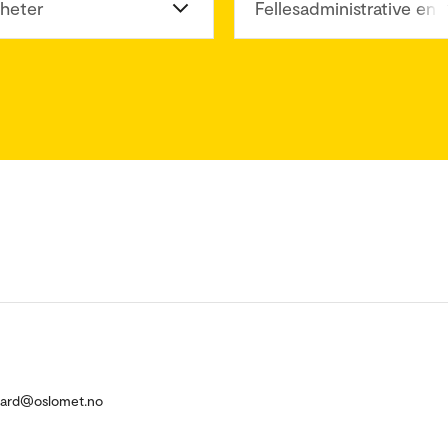
heter
Fellesadministrative enh
aard@oslomet.no