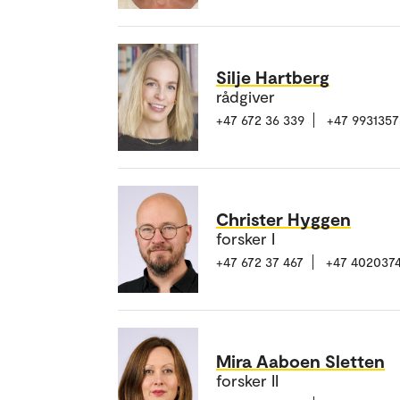
Silje Hartberg
rådgiver
+47 672 36 339
+47 9931357
Christer Hyggen
forsker I
+47 672 37 467
+47 402037
Mira Aaboen Sletten
forsker II