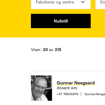
Fakulteter og sentre
En
Nullstill
Viser:
30
av
315
Gunnar Neegaard
dosent em.
+47 98836890
Gunnar.Neeg