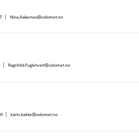
7
Nina.Aakernes@oslomet.no
9
Ragnhild.Fugletveit@oslomet.no
81
karin.bakke@oslomet.no