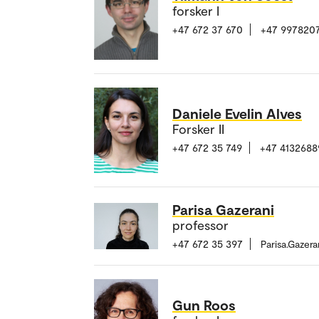
forsker I
+47 672 37 670
+47 997820
Daniele Evelin Alves
Forsker II
+47 672 35 749
+47 4132688
Parisa Gazerani
professor
+47 672 35 397
Parisa.Gazer
Gun Roos