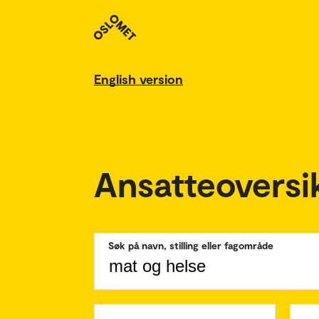
English version
Ansatteoversi
Søk på navn, stilling eller fagområde