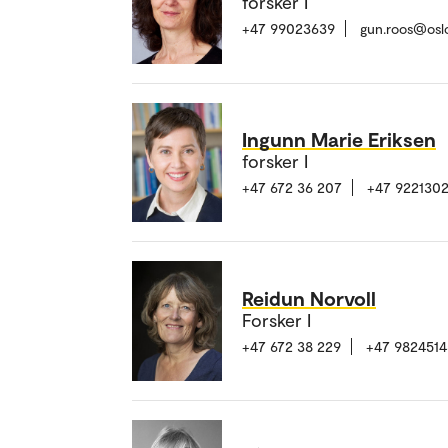
forsker I
+47 99023639
gun.roos@osl
Ingunn Marie Eriksen
forsker I
+47 672 36 207
+47 922130
Reidun Norvoll
Forsker I
+47 672 38 229
+47 9824514