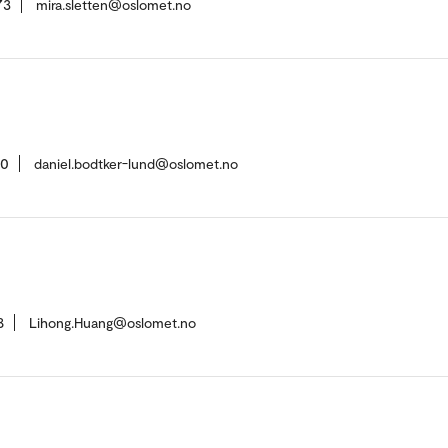
73
mira.sletten@oslomet.no
60
daniel.bodtker-lund@oslomet.no
8
Lihong.Huang@oslomet.no