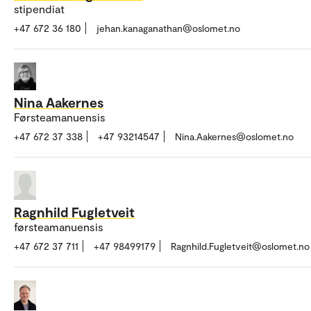
stipendiat
+47 672 36 180
jehan.kanaganathan@oslomet.no
Nina Aakernes
Førsteamanuensis
+47 672 37 338
+47 93214547
Nina.Aakernes@oslomet.no
Ragnhild Fugletveit
førsteamanuensis
+47 672 37 711
+47 98499179
Ragnhild.Fugletveit@oslomet.no