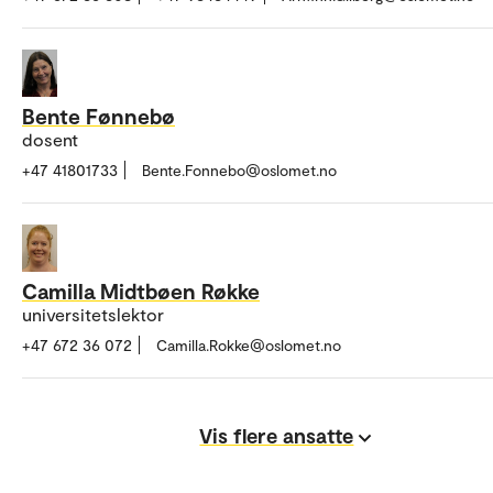
Bente Fønnebø
dosent
+47 41801733
Bente.Fonnebo@oslomet.no
Camilla Midtbøen Røkke
universitetslektor
+47 672 36 072
Camilla.Rokke@oslomet.no
Vis flere ansatte