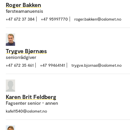
Roger Bakken
førsteamanuensis
+47 672 37 384
+47 95997770
roger.bakken@oslomet.no
Trygve Bjørnæs
seniorrådgiver
+47 672 35 461
+47 99464141
trygve.bjornas@oslomet.no
Karen Brit Feldberg
Fagsenter senior - annen
kafel1540@oslomet.no