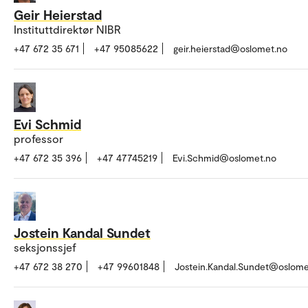
Geir Heierstad
Instituttdirektør NIBR
+47 672 35 671
+47 95085622
geir.heierstad@oslomet.no
Evi Schmid
professor
+47 672 35 396
+47 47745219
Evi.Schmid@oslomet.no
Jostein Kandal Sundet
seksjonssjef
+47 672 38 270
+47 99601848
Jostein.Kandal.Sundet@oslome