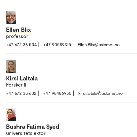
Ellen Blix
professor
+47 672 36 504
+47 90589315
Ellen.Blix@oslomet.no
Kirsi Laitala
Forsker II
+47 672 35 632
+47 98486950
kirsi.laitala@oslomet.no
Bushra Fatima Syed
universitetslektor