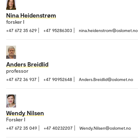
Nina Heidenstrøm
forsker I
+47 672 35 629
+47 95286303
nina.heidenstrom@oslomet.no
Anders Breidlid
professor
+47 672 36 937
+47 90952648
Anders.Breidlid@oslomet.no
Wendy Nilsen
Forsker I
+47 672 35 049
+47 40232207
Wendy.Nilsen@oslomet.no