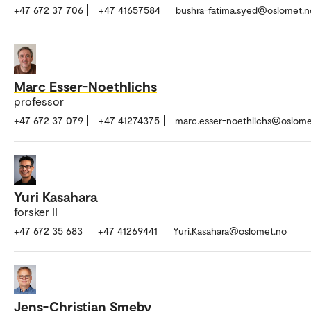
+47 672 37 706
+47 41657584
bushra-fatima.syed@oslomet.n
Marc Esser-Noethlichs
professor
+47 672 37 079
+47 41274375
marc.esser-noethlichs@oslome
Yuri Kasahara
forsker II
+47 672 35 683
+47 41269441
Yuri.Kasahara@oslomet.no
Jens-Christian Smeby