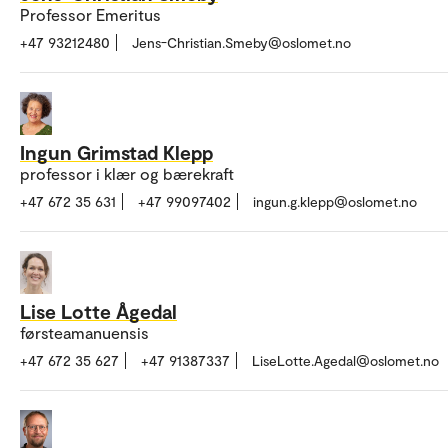
Professor Emeritus
+47 93212480
Jens-Christian.Smeby@oslomet.no
Ingun Grimstad Klepp
professor i klær og bærekraft
+47 672 35 631
+47 99097402
ingun.g.klepp@oslomet.no
Lise Lotte Ågedal
førsteamanuensis
+47 672 35 627
+47 91387337
LiseLotte.Agedal@oslomet.no