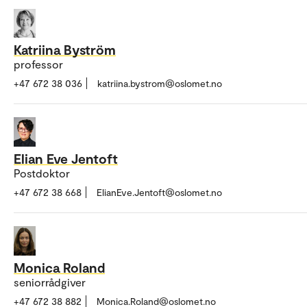
Katriina Byström
professor
+47 672 38 036
katriina.bystrom@oslomet.no
Elian Eve Jentoft
Postdoktor
+47 672 38 668
ElianEve.Jentoft@oslomet.no
Monica Roland
seniorrådgiver
+47 672 38 882
Monica.Roland@oslomet.no