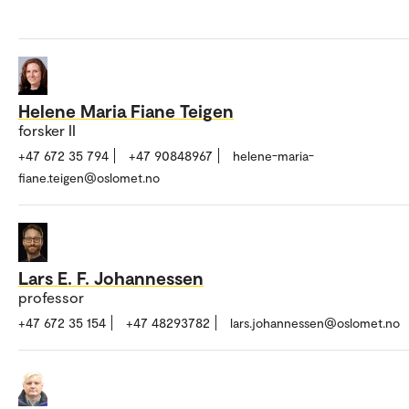
Helene Maria Fiane Teigen
forsker II
+47 672 35 794
+47 90848967
helene-maria-
fiane.teigen@oslomet.no
Lars E. F. Johannessen
professor
+47 672 35 154
+47 48293782
lars.johannessen@oslomet.no