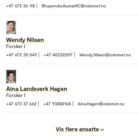
+47 672 36 118
Bhupendra.KumarKC@oslomet.no
Wendy Nilsen
Forsker I
+47 672 35 049
+47 40232207
Wendy.Nilsen@oslomet.no
Aina Landsverk Hagen
Forsker I
+47 672 37 662
+47 93882168
Aina.Hagen@oslomet.no
Vis flere ansatte