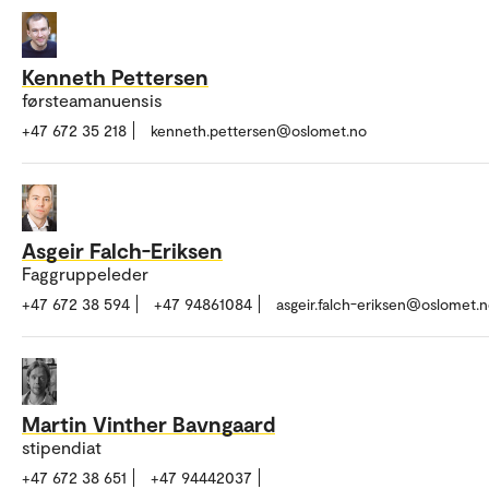
Kenneth Pettersen
førsteamanuensis
+47 672 35 218
kenneth.pettersen@oslomet.no
Asgeir Falch-Eriksen
Faggruppeleder
+47 672 38 594
+47 94861084
asgeir.falch-eriksen@oslomet.
Martin Vinther Bavngaard
stipendiat
+47 672 38 651
+47 94442037