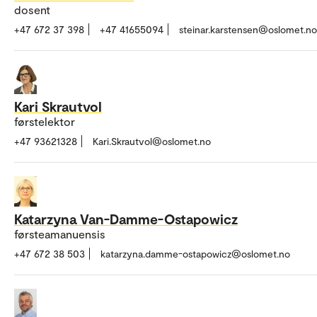
dosent
+47 672 37 398
+47 41655094
steinar.karstensen@oslomet.no
Kari Skrautvol
førstelektor
+47 93621328
Kari.Skrautvol@oslomet.no
Katarzyna Van-Damme-Ostapowicz
førsteamanuensis
+47 672 38 503
katarzyna.damme-ostapowicz@oslomet.no