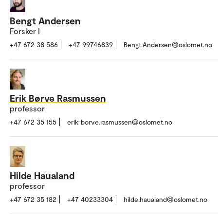
Bengt Andersen
Forsker I
+47 672 38 586
+47 99746839
Bengt.Andersen@oslomet.no
Erik Børve Rasmussen
professor
+47 672 35 155
erik-borve.rasmussen@oslomet.no
Hilde Haualand
professor
+47 672 35 182
+47 40233304
hilde.haualand@oslomet.no