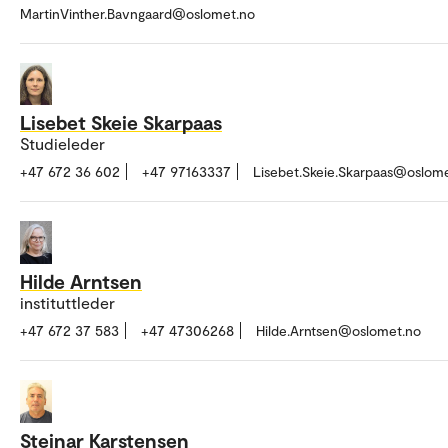
MartinVinther.Bavngaard@oslomet.no
Lisebet Skeie Skarpaas
Studieleder
+47 672 36 602
+47 97163337
Lisebet.Skeie.Skarpaas@oslom
Hilde Arntsen
instituttleder
+47 672 37 583
+47 47306268
Hilde.Arntsen@oslomet.no
Steinar Karstensen