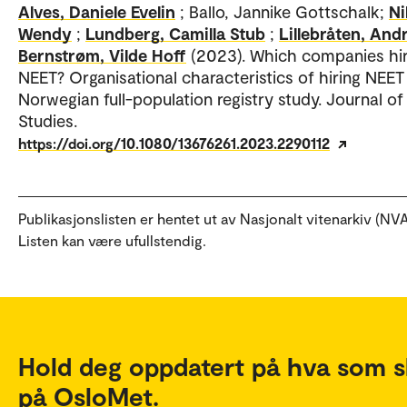
Alves, Daniele Evelin
; Ballo, Jannike Gottschalk;
Ni
Wendy
;
Lundberg, Camilla Stub
;
Lillebråten, And
Bernstrøm, Vilde Hoff
(2023). Which companies hi
NEET? Organisational characteristics of hiring NEET 
Norwegian full-population registry study. Journal o
Studies.
https://doi.org/10.1080/13676261.2023.2290112
Publikasjonslisten er hentet ut av Nasjonalt vitenarkiv (NVA
Listen kan være ufullstendig.
Hold deg oppdatert på hva som s
på OsloMet.