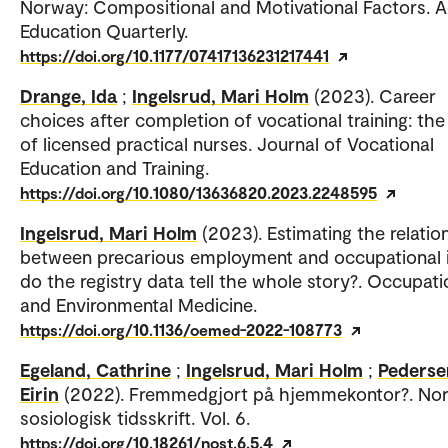
Norway: Compositional and Motivational Factors. A
Education Quarterly.
https://doi.org/10.1177/07417136231217441
Drange, Ida
;
Ingelsrud, Mari Holm
(2023). Career
choices after completion of vocational training: the
of licensed practical nurses. Journal of Vocational
Education and Training.
https://doi.org/10.1080/13636820.2023.2248595
Ingelsrud, Mari Holm
(2023). Estimating the relatio
between precarious employment and occupational i
do the registry data tell the whole story?. Occupati
and Environmental Medicine.
https://doi.org/10.1136/oemed-2022-108773
Egeland, Cathrine
;
Ingelsrud, Mari Holm
;
Pederse
Eirin
(2022). Fremmedgjort på hjemmekontor?. No
sosiologisk tidsskrift. Vol. 6.
https://doi.org/10.18261/nost.6.5.4