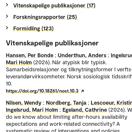
Vitenskapelige publikasjoner (17)
Forskningsrapporter (25)
Formidling (123)
Vitenskapelige publikasjoner
Hansen, Per Bonde
;
Underthun, Anders
;
Ingelsru
Mari Holm
(2026). Når atypisk blir typisk.
Samarbeidsrelasjoner og tilknytningsformer I verfts
leverandørvirksomheter. Norsk sosiologisk tidsskrift
10.
https://doi.org/10.18261/nost.10.3
Nilsen, Wendy
;
Nordberg, Tanja
;
Lescoeur, Kristi
Ingelsrud, Mari Holm
;
Egeland, Cathrine
(2026). 
do we know about limiting after-hours availability
expectations and work-related connectivity? A
systematic review of interventions and policies.