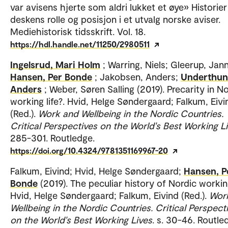
var avisens hjerte som aldri lukket et øye» Historie
deskens rolle og posisjon i et utvalg norske aviser.
Mediehistorisk tidsskrift. Vol. 18.
https://hdl.handle.net/11250/2980511
Ingelsrud, Mari Holm
; Warring, Niels; Gleerup, Jan
Hansen, Per Bonde
; Jakobsen, Anders;
Underthun
Anders
; Weber, Søren Salling (2019). Precarity in N
working life?. Hvid, Helge Søndergaard; Falkum, Eivi
(Red.).
Work and Wellbeing in the Nordic Countries.
Critical Perspectives on the World's Best Working L
285-301. Routledge.
https://doi.org/10.4324/9781351169967-20
Falkum, Eivind; Hvid, Helge Søndergaard;
Hansen, P
Bonde
(2019). The peculiar history of Nordic working
Hvid, Helge Søndergaard; Falkum, Eivind (Red.).
Wor
Wellbeing in the Nordic Countries. Critical Perspect
on the World's Best Working Lives
. s. 30-46. Routle