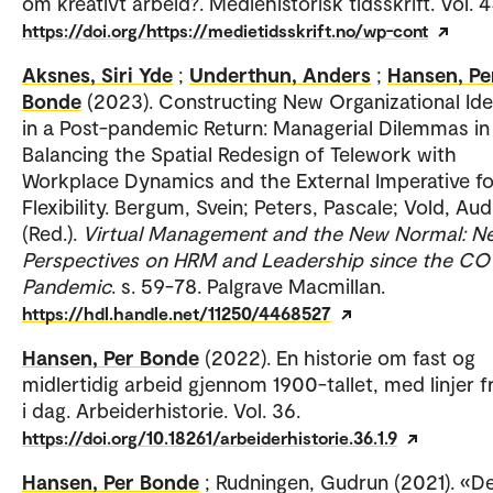
om kreativt arbeid?. Mediehistorisk tidsskrift. Vol. 4
https://doi.org/https://medietidsskrift.no/wp-cont
Aksnes, Siri Yde
;
Underthun, Anders
;
Hansen, Pe
Bonde
(2023). Constructing New Organizational Iden
in a Post-pandemic Return: Managerial Dilemmas in
Balancing the Spatial Redesign of Telework with
Workplace Dynamics and the External Imperative fo
Flexibility. Bergum, Svein; Peters, Pascale; Vold, Au
(Red.).
Virtual Management and the New Normal: N
Perspectives on HRM and Leadership since the CO
Pandemic
. s. 59-78. Palgrave Macmillan.
https://hdl.handle.net/11250/4468527
Hansen, Per Bonde
(2022). En historie om fast og
midlertidig arbeid gjennom 1900-tallet, med linjer fr
i dag. Arbeiderhistorie. Vol. 36.
https://doi.org/10.18261/arbeiderhistorie.36.1.9
Hansen, Per Bonde
; Rudningen, Gudrun (2021). «D