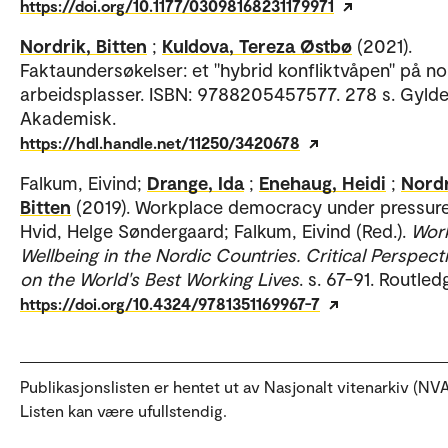
https://doi.org/10.1177/03098168231179971
Nordrik, Bitten
;
Kuldova, Tereza Østbø
(2021).
Faktaundersøkelser: et "hybrid konfliktvåpen" på n
arbeidsplasser. ISBN: 9788205457577. 278 s. Gyld
Akademisk.
https://hdl.handle.net/11250/3420678
Falkum, Eivind;
Drange, Ida
;
Enehaug, Heidi
;
Nordr
Bitten
(2019). Workplace democracy under pressure
Hvid, Helge Søndergaard; Falkum, Eivind (Red.).
Wor
Wellbeing in the Nordic Countries. Critical Perspect
on the World's Best Working Lives
. s. 67-91. Routled
https://doi.org/10.4324/9781351169967-7
Publikasjonslisten er hentet ut av Nasjonalt vitenarkiv (NVA
Listen kan være ufullstendig.