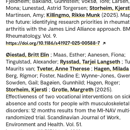
Fjeldheim; Bakland, Gunnstein; Voksø, Tore; Larsen,
Mona; Lunestad, Astrid Torgersen;
Storheim, Kjerst
Martinsen, Amy;
Killingmo, Rikke Munk
(2025). Ma
the future: identifying research priorities in rheuma
arthritis with the James Lind Alliance approach. B
Rheumatology. Vol. 9.
https://doi.org/10.1186/s41927-025-00588-7
Øiestad, Britt Elin
; Maas, Esther; Aanesen, Fiona;
Tingulstad, Alexander;
Rysstad, Tarjei Langseth
; Tu
Maurits van;
Tveter, Anne Therese
;
Hagen, Milada
Berg, Rigmor; Foster, Nadine E; Wynne-Jones, Gwenl
Sowden, Gail; Bagøien, Gunnhild; Hagen, Roger;
Storheim, Kjersti
;
Grotle, Margreth
(2025).
Effectiveness of two vocational interventions on si
absence and costs for people with musculoskeletal
disorders: 12 months results from the MI-NAV mult
randomized trial. Scandinavian Journal of Work,
Environment and Health. Vol. 51.