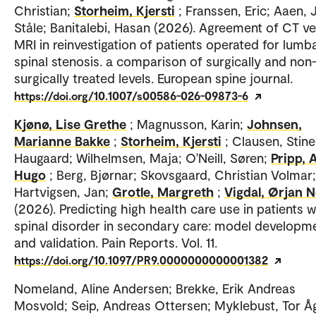
Christian;
Storheim, Kjersti
; Franssen, Eric; Aaen, 
Ståle; Banitalebi, Hasan (2026). Agreement of CT v
MRI in reinvestigation of patients operated for lumb
spinal stenosis. a comparison of surgically and non
surgically treated levels. European spine journal.
https://doi.org/10.1007/s00586-026-09873-6
Kjønø, Lise Grethe
; Magnusson, Karin;
Johnsen,
Marianne Bakke
;
Storheim, Kjersti
; Clausen, Stine
Haugaard; Wilhelmsen, Maja; O'Neill, Søren;
Pripp, 
Hugo
; Berg, Bjørnar; Skovsgaard, Christian Volmar;
Hartvigsen, Jan;
Grotle, Margreth
;
Vigdal, Ørjan 
(2026). Predicting high health care use in patients w
spinal disorder in secondary care: model developm
and validation. Pain Reports. Vol. 11.
https://doi.org/10.1097/PR9.0000000000001382
Nomeland, Aline Andersen; Brekke, Erik Andreas
Mosvold; Seip, Andreas Ottersen; Myklebust, Tor Å