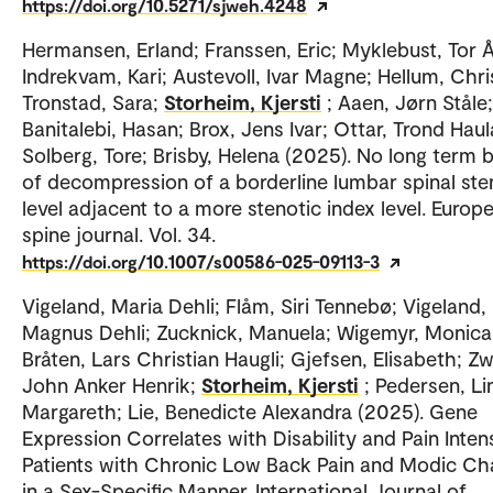
https://doi.org/10.5271/sjweh.4248
Hermansen, Erland; Franssen, Eric; Myklebust, Tor 
Indrekvam, Kari; Austevoll, Ivar Magne; Hellum, Chri
Tronstad, Sara;
Storheim, Kjersti
; Aaen, Jørn Ståle;
Banitalebi, Hasan; Brox, Jens Ivar; Ottar, Trond Hau
Solberg, Tore; Brisby, Helena (2025). No long term b
of decompression of a borderline lumbar spinal ste
level adjacent to a more stenotic index level. Europ
spine journal. Vol. 34.
https://doi.org/10.1007/s00586-025-09113-3
Vigeland, Maria Dehli; Flåm, Siri Tennebø; Vigeland,
Magnus Dehli; Zucknick, Manuela; Wigemyr, Monica
Bråten, Lars Christian Haugli; Gjefsen, Elisabeth; Zw
John Anker Henrik;
Storheim, Kjersti
; Pedersen, Li
Margareth; Lie, Benedicte Alexandra (2025). Gene
Expression Correlates with Disability and Pain Intens
Patients with Chronic Low Back Pain and Modic C
in a Sex-Specific Manner. International Journal of