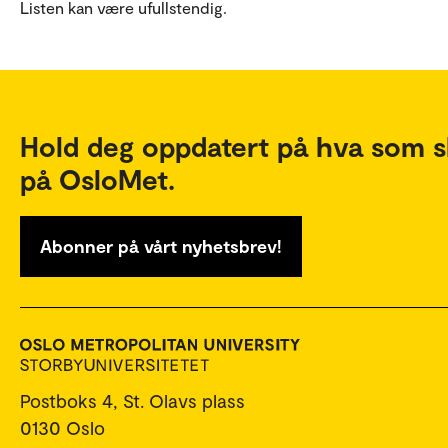
Listen kan være ufullstendig.
Hold deg oppdatert på hva som s
på OsloMet.
Abonner på vårt nyhetsbrev!
Postboks 4, St. Olavs plass
0130 Oslo