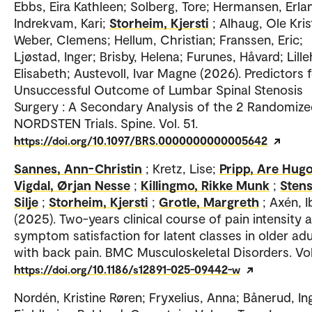
Ebbs, Eira Kathleen; Solberg, Tore; Hermansen, Erla
Indrekvam, Kari;
Storheim, Kjersti
; Alhaug, Ole Kris
Weber, Clemens; Hellum, Christian; Franssen, Eric;
Ljøstad, Inger; Brisby, Helena; Furunes, Håvard; Lille
Elisabeth; Austevoll, Ivar Magne (2026). Predictors 
Unsuccessful Outcome of Lumbar Spinal Stenosis
Surgery : A Secondary Analysis of the 2 Randomiz
NORDSTEN Trials. Spine. Vol. 51.
https://doi.org/10.1097/BRS.0000000000005642
Sannes, Ann-Christin
; Kretz, Lise;
Pripp, Are Hug
Vigdal, Ørjan Nesse
;
Killingmo, Rikke Munk
;
Stens
Silje
;
Storheim, Kjersti
;
Grotle, Margreth
; Axén, 
(2025). Two-years clinical course of pain intensity 
symptom satisfaction for latent classes in older adu
with back pain. BMC Musculoskeletal Disorders. Vol
https://doi.org/10.1186/s12891-025-09442-w
Nordén, Kristine Røren; Fryxelius, Anna; Bånerud, In