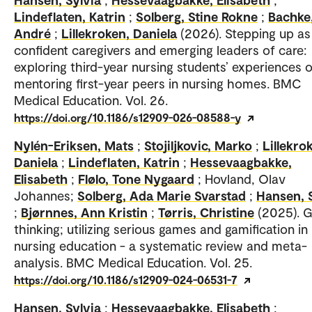
Lindeflaten, Katrin
;
Solberg, Stine Rokne
;
Bachke
André
;
Lillekroken, Daniela
(2026). Stepping up as
confident caregivers and emerging leaders of care:
exploring third-year nursing students’ experiences o
mentoring first-year peers in nursing homes. BMC
Medical Education. Vol. 26.
https://doi.org/10.1186/s12909-026-08588-y
Nylén-Eriksen, Mats
;
Stojiljkovic, Marko
;
Lillekro
Daniela
;
Lindeflaten, Katrin
;
Hessevaagbakke,
Elisabeth
;
Flølo, Tone Nygaard
; Hovland, Olav
Johannes;
Solberg, Ada Marie Svarstad
;
Hansen, 
;
Bjørnnes, Ann Kristin
;
Tørris, Christine
(2025). 
thinking; utilizing serious games and gamification in
nursing education - a systematic review and meta-
analysis. BMC Medical Education. Vol. 25.
https://doi.org/10.1186/s12909-024-06531-7
Hansen, Sylvia
;
Hessevaagbakke, Elisabeth
;