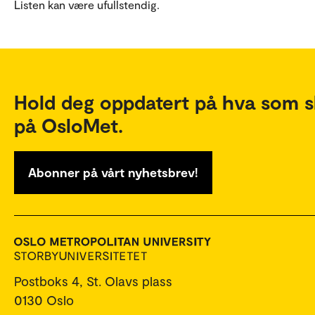
Listen kan være ufullstendig.
Hold deg oppdatert på hva som s
på OsloMet.
Abonner på vårt nyhetsbrev!
Postboks 4, St. Olavs plass
0130 Oslo