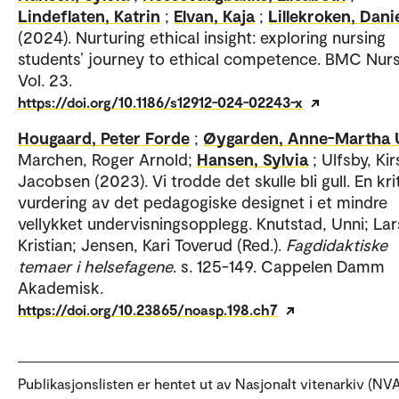
Lindeflaten, Katrin
;
Elvan, Kaja
;
Lillekroken, Dani
(2024). Nurturing ethical insight: exploring nursing
students’ journey to ethical competence. BMC Nurs
Vol. 23.
https://doi.org/10.1186/s12912-024-02243-x
Hougaard, Peter Forde
;
Øygarden, Anne-Martha 
Marchen, Roger Arnold;
Hansen, Sylvia
; Ulfsby, Ki
Jacobsen (2023). Vi trodde det skulle bli gull. En kri
vurdering av det pedagogiske designet i et mindre
vellykket undervisningsopplegg. Knutstad, Unni; Lar
Kristian; Jensen, Kari Toverud (Red.).
Fagdidaktiske
temaer i helsefagene
. s. 125-149. Cappelen Damm
Akademisk.
https://doi.org/10.23865/noasp.198.ch7
Publikasjonslisten er hentet ut av Nasjonalt vitenarkiv (NVA