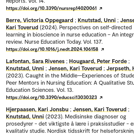
Reports. Vol. 14.
https://doi.org/10.3390/nursrep14020061
Berre, Victoria Oppegaard
;
Knutstad, Unni
;
Jens
Kari Toverud
(2024). Perspectives on self-directed
learning in bioscience in nurse education – An integr
review. Nurse Education Today. Vol. 137.
https://doi.org/10.1016/j.nedt.2024.106158
Lafontan, Sara Rivenes
;
Hougaard, Peter Forde
;
Knutstad, Unni
;
Jensen, Kari Toverud
;
Jerpseth, 
(2023). Caught in the Middle—Experiences of Stud
Peer Mentors in Nursing Education: A Qualitative St
Education Sciences. Vol. 13.
https://doi.org/10.3390/educsci13030323
Hjerpaasen, Kari Jonsbu
;
Jensen, Kari Toverud
;
Knutstad, Unni
(2023). Medisinske diagnoser og
prosedyrer - det viktigste å lære i praksisstudier - 
kvalitativ studie. Nordisk tidsskrift for helseforsknin