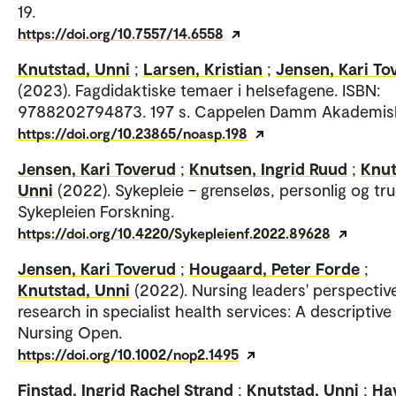
19.
https://doi.org/10.7557/14.6558
Knutstad, Unni
;
Larsen, Kristian
;
Jensen, Kari To
(2023). Fagdidaktiske temaer i helsefagene. ISBN:
9788202794873. 197 s. Cappelen Damm Akademis
https://doi.org/10.23865/noasp.198
Jensen, Kari Toverud
;
Knutsen, Ingrid Ruud
;
Knut
Unni
(2022). Sykepleie – grenseløs, personlig og tru
Sykepleien Forskning.
https://doi.org/10.4220/Sykepleienf.2022.89628
Jensen, Kari Toverud
;
Hougaard, Peter Forde
;
Knutstad, Unni
(2022). Nursing leaders' perspectiv
research in specialist health services: A descriptive
Nursing Open.
https://doi.org/10.1002/nop2.1495
Finstad, Ingrid Rachel Strand
;
Knutstad, Unni
;
Ha