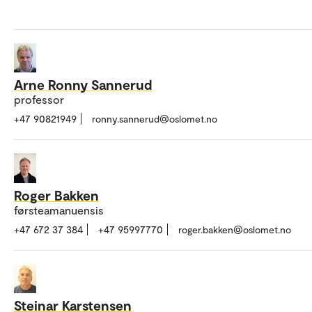
Arne Ronny Sannerud
professor
+47 90821949
ronny.sannerud@oslomet.no
Roger Bakken
førsteamanuensis
+47 672 37 384
+47 95997770
roger.bakken@oslomet.no
Steinar Karstensen