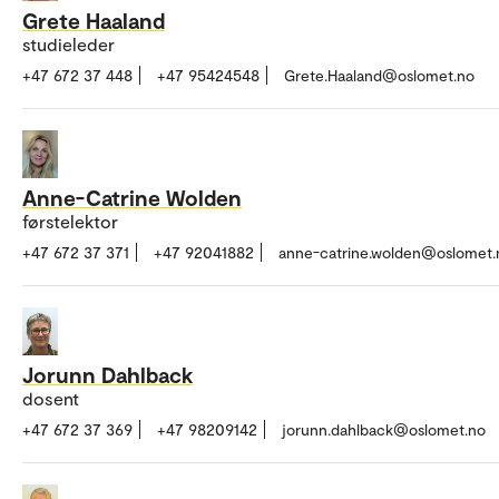
Grete Haaland
studieleder
+47 672 37 448
+47 95424548
Grete.Haaland@oslomet.no
Anne-Catrine Wolden
førstelektor
+47 672 37 371
+47 92041882
anne-catrine.wolden@oslomet.
Jorunn Dahlback
dosent
+47 672 37 369
+47 98209142
jorunn.dahlback@oslomet.no