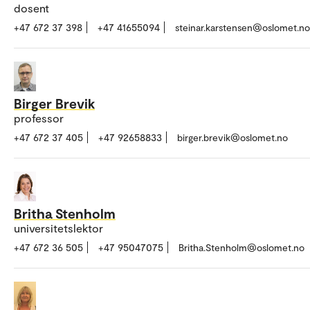
dosent
+47 672 37 398
+47 41655094
steinar.karstensen@oslomet.no
Birger Brevik
professor
+47 672 37 405
+47 92658833
birger.brevik@oslomet.no
Britha Stenholm
universitetslektor
+47 672 36 505
+47 95047075
Britha.Stenholm@oslomet.no