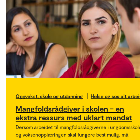
Oppvekst, skole og utdanning
Helse og sosialt arbei
Mangfoldsrådgiver i skolen – en
ekstra ressurs med uklart mandat
Dersom arbeidet til mangfoldsrådgiverne i ungdomsskol
og voksenopplæringen skal fungere best mulig, må