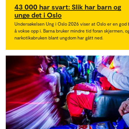
43 000 har svart: Slik har barn og
unge det i Oslo
Undersøkelsen Ung i Oslo 2026 viser at Oslo er en god 
å vokse opp i. Barna bruker mindre tid foran skjermen, o
narkotikabruken blant ungdom har gått ned.