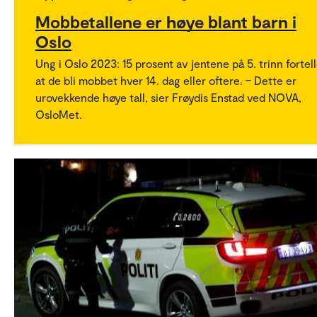
Mobbetallene er høye blant barn i
Oslo
Ung i Oslo 2023: 15 prosent av jentene på 5. trinn fortel
at de bli mobbet hver 14. dag eller oftere. – Dette er
urovekkende høye tall, sier Frøydis Enstad ved NOVA,
OsloMet.