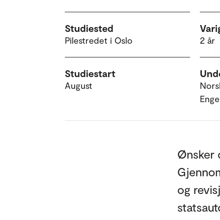
Studiested
Vari
Pilestredet i Oslo
2 år
Studiestart
Unde
August
Nors
Enge
Ønsker d
Gjennom
og revis
statsauto