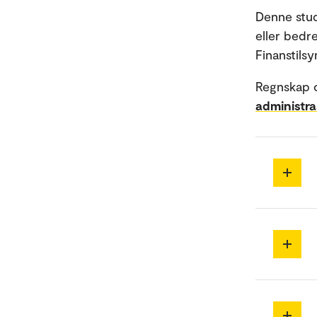
Denne stu
eller bedr
Finanstilsy
Regnskap o
administra