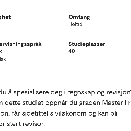
ghet
Omfang
Heltid
rvisningsspråk
Studieplasser
k
40
lsk
u å spesialisere deg i regnskap og revisjon
 dette studiet oppnår du graden Master i 
jon, får sidetittel siviløkonom og kan bli
ristert revisor.