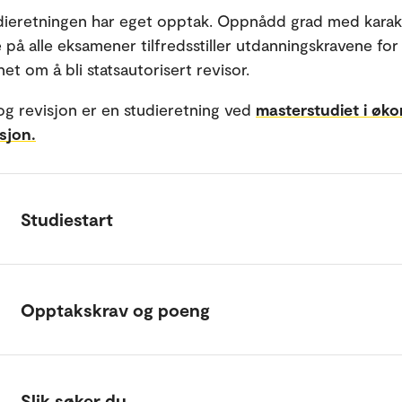
dieretningen har eget opptak. Oppnådd grad med kara
e på alle eksamener tilfredsstiller utdanningskravene for
net om å bli statsautorisert revisor.
g revisjon er en studieretning ved
masterstudiet i øk
sjon.
Studiestart
Opptakskrav og poeng
Slik søker du