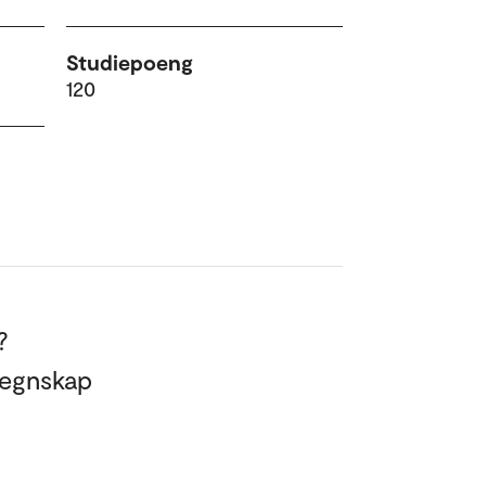
Studiepoeng
120
?
regnskap