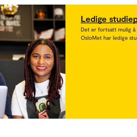
Ledige studie
Det er fortsatt mulig å
OsloMet har ledige stud