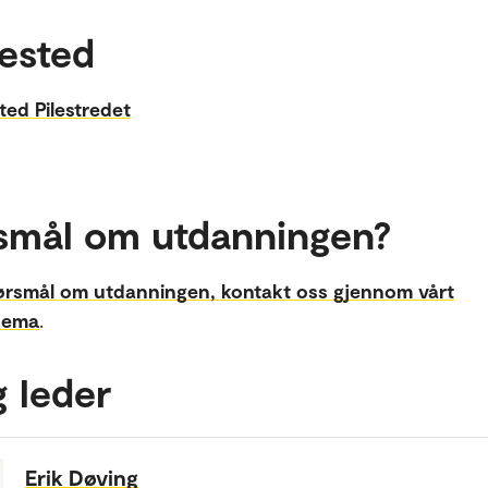
ested
ted Pilestredet
smål om utdanningen?
ørsmål om utdanningen, kontakt oss gjennom vårt
jema
.
g leder
Erik Døving