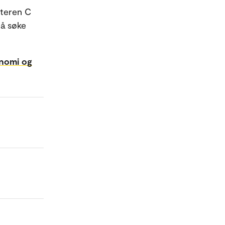
kteren C
 å søke
onomi og