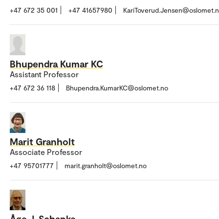
+47 672 35 001
+47 41657980
KariToverud.Jensen@oslomet.
Bhupendra Kumar KC
Assistant Professor
+47 672 36 118
Bhupendra.KumarKC@oslomet.no
Marit Granholt
Associate Professor
+47 95701777
marit.granholt@oslomet.no
Åge J. Schanke