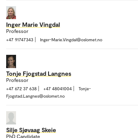
Inger Marie Vingdal
Professor
+47 91747343
Inger-Marie.Vingdal@oslomet.no
Tonje Fjogstad Langnes
Professor
+47 672 37 638
+47 48041004
Tonje-
Fjogstad.Langnes@oslomet.no
Silje Sjøvaag Skeie
PhD Candidate