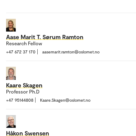
Aase Marit T. Sørum Ramton
Research Fellow
+47 672 37 170
aasemarit.ramton@oslomet.no
Kaare Skagen
Professor Ph.D
+47 95144808
Kaare.Skagen@oslomet.no
Håkon Swensen