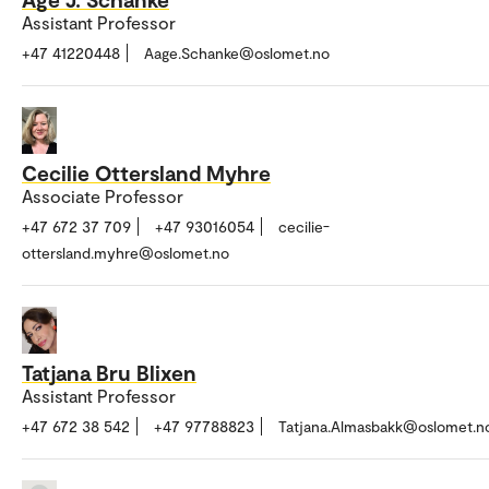
Assistant Professor
+47 41220448
Aage.Schanke@oslomet.no
Cecilie Ottersland Myhre
Associate Professor
+47 672 37 709
+47 93016054
cecilie-
ottersland.myhre@oslomet.no
Tatjana Bru Blixen
Assistant Professor
+47 672 38 542
+47 97788823
Tatjana.Almasbakk@oslomet.n