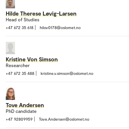
Hilde Therese Løvig-Larsen
Head of Studies
+47 672 35 618
hilov0178@oslomet.no
Kristine Von Simson
Researcher
+47 672 35 488
kristine.v.simson@oslomet.no
Tove Andersen
PhD candidate
+47 92809959
Tove.Andersen@oslomet.no