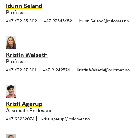
Idunn Seland
Professor
+47 672 35 302
+47 97545652
Idunn.Seland@oslomet.no
Kristin Walseth
Professor
+47 672 37 301
+47 91242574
Kristin.Walseth@oslomet.no
Kristi Agerup
Associate Professor
+47 93232074
kristi.agerup@oslomet.no