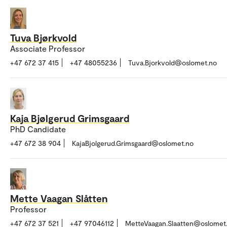
Tuva Bjørkvold
Associate Professor
+47 672 37 415
+47 48055236
Tuva.Bjorkvold@oslomet.no
Kaja Bjølgerud Grimsgaard
PhD Candidate
+47 672 38 904
KajaBjolgerud.Grimsgaard@oslomet.no
Mette Vaagan Slåtten
Professor
+47 672 37 521
+47 97046112
MetteVaagan.Slaatten@oslomet