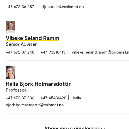
+47 672 36 587
silje.s.skeie@oslomet.no
Vibeke Seland Ramm
Senior Adviser
+47 672 37 248
+47 93218413
vibeke-seland.ramm@oslomet.
Halla Bjørk Holmarsdottir
Professor
+47 672 37 236
+47 45431420
halla-
bjork.holmarsdottir@oslomet.no
Show more employees