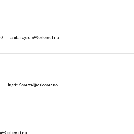
00
anita.roysum@oslomet.no
1
Ingrid.Smette@oslomet.no
va@oslomet.no