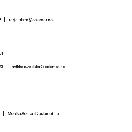
3
terje.olsen@oslomet.no
er
23
janikke.s.vedeler@oslomet.no
2
Monika.Rosten@oslomet.no