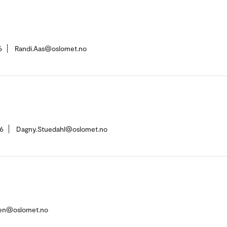
6
Randi.Aas@oslomet.no
6
Dagny.Stuedahl@oslomet.no
sen@oslomet.no