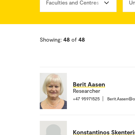
Faculties and Centres
Un
Showing:
48
of
48
Berit Aasen
Researcher
+47 95971525
Berit.Aasen@o
Konstantinos Skenteri