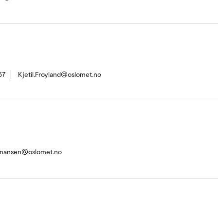
57
Kjetil.Froyland@oslomet.no
mansen@oslomet.no