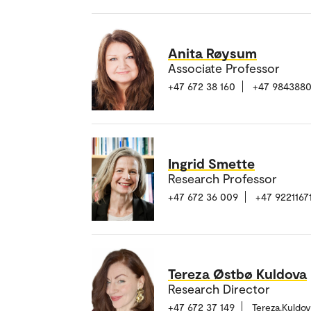
Anita Røysum
Associate Professor
+47 672 38 160
+47 984388
Ingrid Smette
Research Professor
+47 672 36 009
+47 9221167
Tereza Østbø Kuldova
Research Director
+47 672 37 149
Tereza.Kuldo