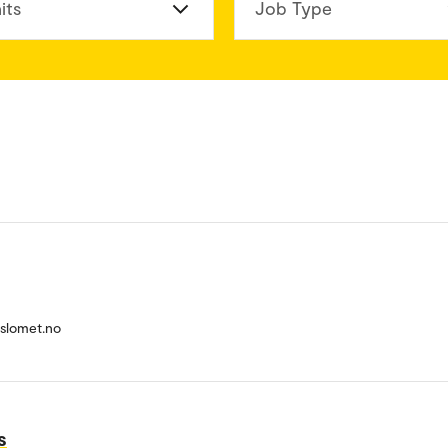
its
Job Type
slomet.no
s