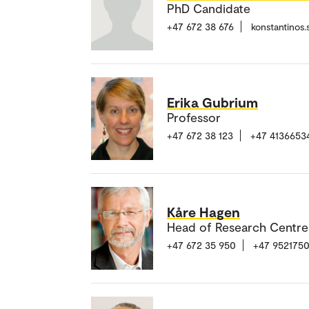
PhD Candidate
+47 672 38 676
konstantinos
Erika Gubrium
Professor
+47 672 38 123
+47 4136653
Kåre Hagen
Head of Research Centre
+47 672 35 950
+47 952175