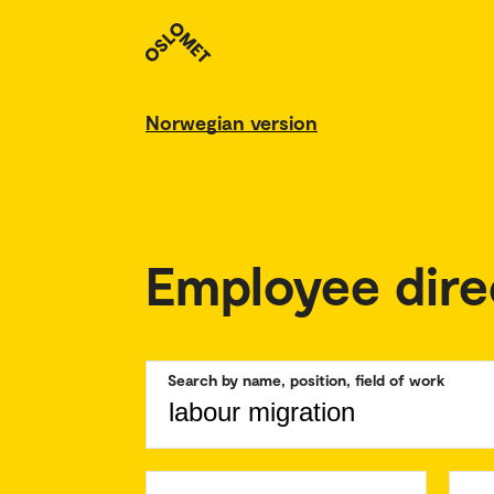
Norwegian version
Employee dire
Search by name, position, field of work