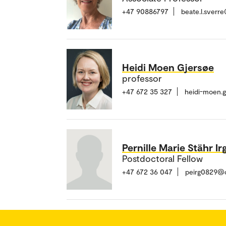
+47 90886797
beate.l.sverr
Heidi Moen Gjersøe
professor
+47 672 35 327
heidi-moen.
Pernille Marie Stähr I
Postdoctoral Fellow
+47 672 36 047
peirg0829@o