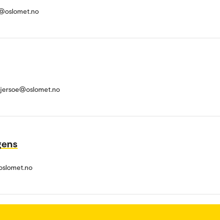
e@oslomet.no
gjersoe@oslomet.no
rgens
slomet.no