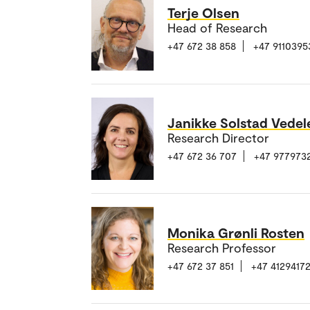
Terje Olsen
Head of Research
+47 672 38 858
+47 9110395
Janikke Solstad Vedel
Research Director
+47 672 36 707
+47 977973
Monika Grønli Rosten
Research Professor
+47 672 37 851
+47 4129417