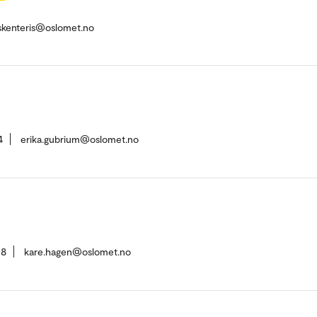
.skenteris@oslomet.no
4
erika.gubrium@oslomet.no
08
kare.hagen@oslomet.no