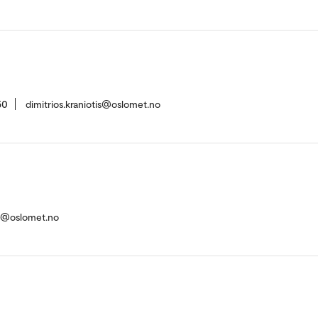
50
dimitrios.kraniotis@oslomet.no
o@oslomet.no