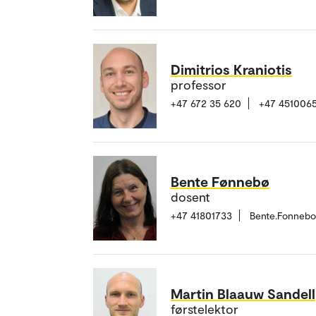
Dimitrios Kraniotis
professor
+47 672 35 620
+47 451006
Bente Fønnebø
dosent
+47 41801733
Bente.Fonneb
Martin Blaauw Sandell
førstelektor