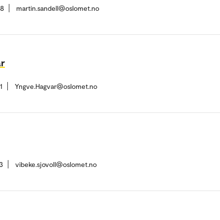
28
martin.sandell@oslomet.no
r
1
Yngve.Hagvar@oslomet.no
3
vibeke.sjovoll@oslomet.no