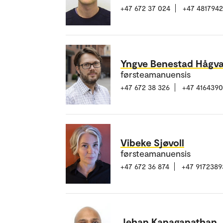
+47 672 37 024
+47 481794
Yngve Benestad Hågva
førsteamanuensis
+47 672 38 326
+47 4164390
Vibeke Sjøvoll
førsteamanuensis
+47 672 36 874
+47 9172389
Jehan Kanaganathan