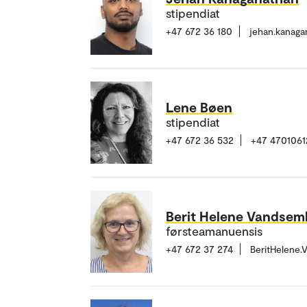
stipendiat
+47 672 36 180
jehan.kanag
Lene Bøen
stipendiat
+47 672 36 532
+47 4701061
Berit Helene Vandsem
førsteamanuensis
+47 672 37 274
BeritHelene