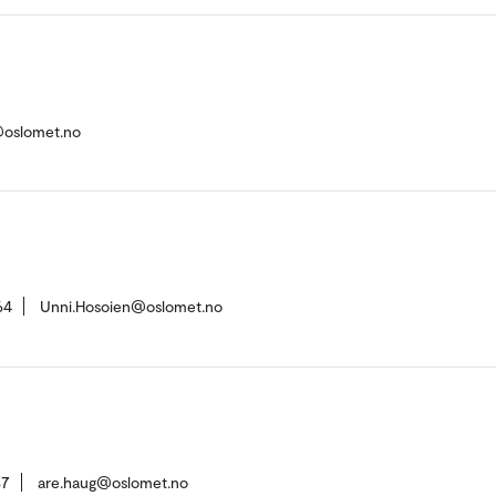
oslomet.no
64
Unni.Hosoien@oslomet.no
37
are.haug@oslomet.no