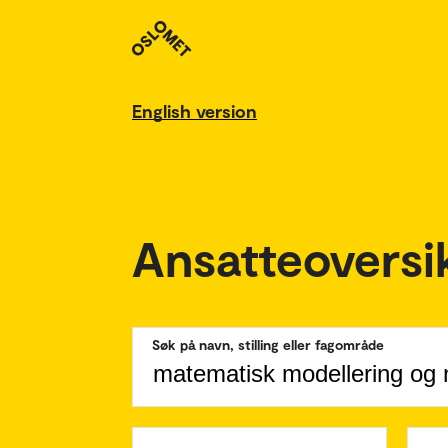
English version
Ansatteoversi
Søk på navn, stilling eller fagområde