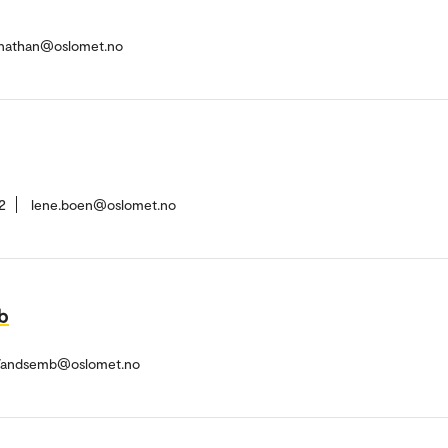
anathan@oslomet.no
2
lene.boen@oslomet.no
b
.Vandsemb@oslomet.no