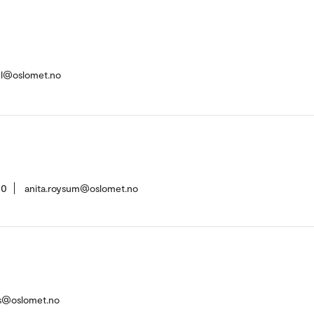
el@oslomet.no
00
anita.roysum@oslomet.no
ls@oslomet.no