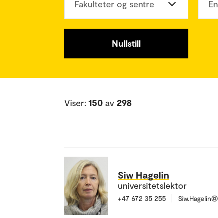
Fakulteter og sentre
En
Nullstill
Viser:
150
av
298
Siw Hagelin
universitetslektor
+47 672 35 255
Siw.Hagelin