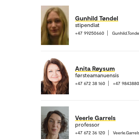
Gunhild Tøndel
stipendiat
+47 99250660
Gunhild.Tond
Anita Røysum
førsteamanuensis
+47 672 38 160
+47 984388
Veerle Garrels
professor
+47 672 36 120
Veerle.Garre