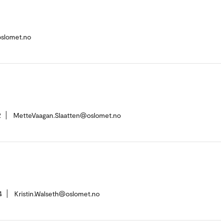
oslomet.no
2
MetteVaagan.Slaatten@oslomet.no
4
Kristin.Walseth@oslomet.no