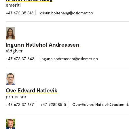
emeriti
+47 672 35 813
kristin.holtehaug@oslomet.no
Ingunn Hatlehol Andreassen
rådgiver
+47 672 37 642
ingunn.andreassen@oslomet.no
Ove Edvard Hatlevik
professor
+47 672 37 677
+47 92858515
Ove-Edvard.Hatlevik@oslomet