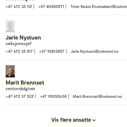
+47 672 35 112
+47 40450571
Trine-Beate.Elvebakken@oslom
Jarle Nystuen
seksjonssjef
+47 672 35 817
+47 92813857
Jarle.Nystuen@oslomet.no
Marit Brennset
seniorrådgiver
+47 672 37 522
+47 95050638
Marit.Brennset@oslomet.no
Vis flere ansatte