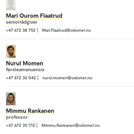
Mari Ourom Flaatrud
seniorrådgiver
+47 672 38 752
Mari.Flaatrud@oslomet.no
Nurul Momen
førsteamanuensis
+47 672 36 042
nurul.momen@oslomet.no
Mimmu Rankanen
professor
+47 672 35 170
Mimmu.Rankanen@oslomet.no