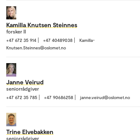
Kamilla Knutsen Steinnes
forsker II
+47 672 35 914
+47 40489038
Kamilla-
Knutsen.Steinnes@oslomet.no
Janne Veirud
seniorrådgiver
+47 672 35 785
+47 90686258
janne.veirud@oslomet.no
Trine Elvebakken
seniorrådgiver