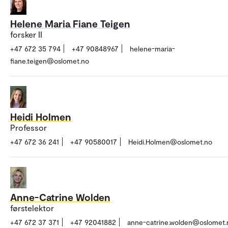
Helene Maria Fiane Teigen
forsker II
+47 672 35 794
+47 90848967
helene-maria-
fiane.teigen@oslomet.no
Heidi Holmen
Professor
+47 672 36 241
+47 90580017
Heidi.Holmen@oslomet.no
Anne-Catrine Wolden
førstelektor
+47 672 37 371
+47 92041882
anne-catrine.wolden@oslomet.