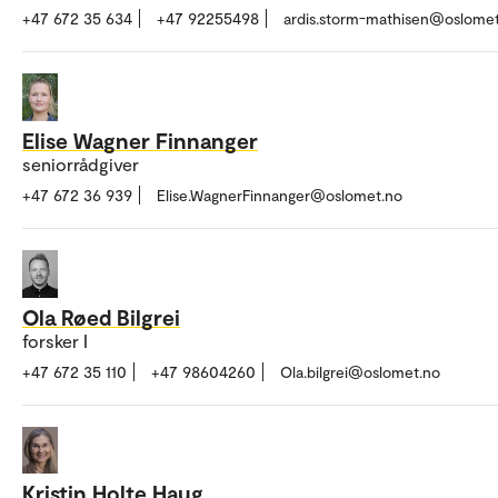
+47 672 35 634
+47 92255498
ardis.storm-mathisen@oslome
Elise Wagner Finnanger
seniorrådgiver
+47 672 36 939
Elise.WagnerFinnanger@oslomet.no
Ola Røed Bilgrei
forsker I
+47 672 35 110
+47 98604260
Ola.bilgrei@oslomet.no
Kristin Holte Haug