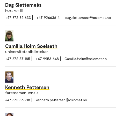
Dag Slettemeås
Forsker III
+47 672 35 633
+47 92663614
dag.slettemeas@oslomet.no
Camilla Holm Soelseth
universitetsbibliotekar
+47 672 37 185
+47 99531648
Camilla.Holm@oslomet.no
Kenneth Pettersen
førsteamanuensis
+47 672 35 218
kenneth.pettersen@oslomet.no