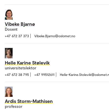
Vibeke Bjarnø
Dosent
+47 672 37 373
Vibeke.Bjarno@oslomet.no
Helle Karine Stølevik
universitetslektor
+47 672 38 795
+47 99512611
Helle-Karine.Stolevik@oslomet.
Ardis Storm-Mathisen
professor