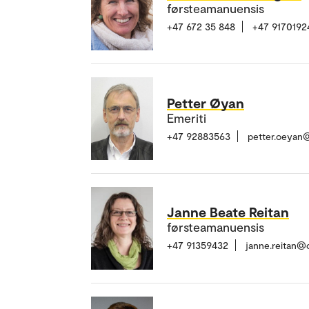
førsteamanuensis
+47 672 35 848
+47 9170192
Petter Øyan
Emeriti
+47 92883563
petter.oeyan
Janne Beate Reitan
førsteamanuensis
+47 91359432
janne.reitan@