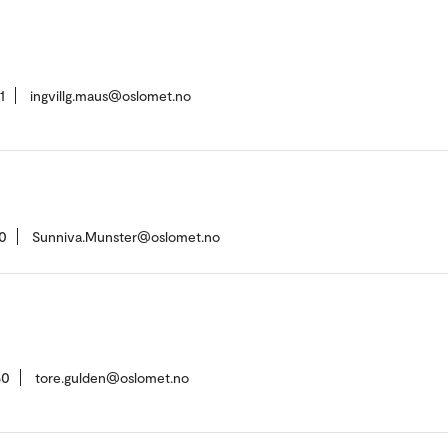
1
ingvillg.maus@oslomet.no
0
Sunniva.Munster@oslomet.no
80
tore.gulden@oslomet.no