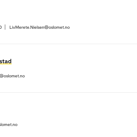
0
LivMerete.Nielsen@oslomet.no
estad
g@oslomet.no
slomet.no