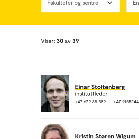
Fakulteter og sentre
En
Viser:
30
av
39
Einar Stoltenberg
instituttleder
+47 672 38 589
+47 9155244
Kristin Støren Wigum