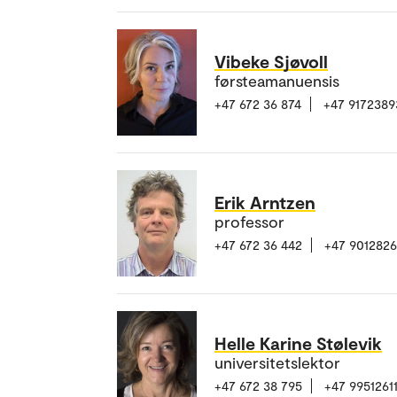
Vibeke Sjøvoll
førsteamanuensis
+47 672 36 874
+47 9172389
Erik Arntzen
professor
+47 672 36 442
+47 9012826
Helle Karine Stølevik
universitetslektor
+47 672 38 795
+47 9951261