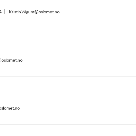
4
Kristin.Wigum@oslomet.no
@oslomet.no
oslomet.no