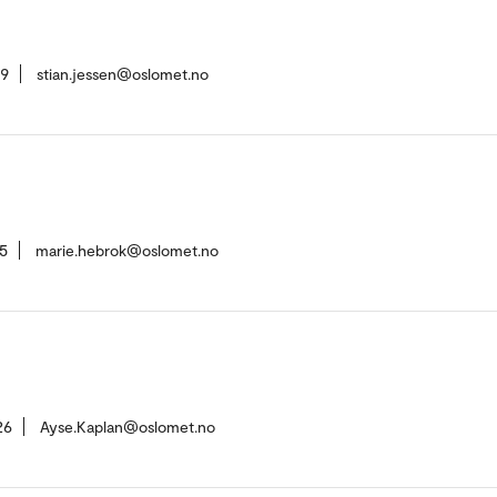
59
stian.jessen@oslomet.no
5
marie.hebrok@oslomet.no
26
Ayse.Kaplan@oslomet.no