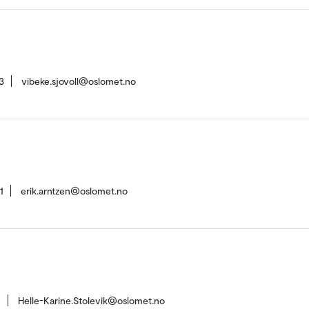
3
vibeke.sjovoll@oslomet.no
1
erik.arntzen@oslomet.no
1
Helle-Karine.Stolevik@oslomet.no