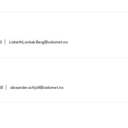
3
LisbethLovbak.Berg@oslomet.no
45
alexander.schjoll@oslomet.no