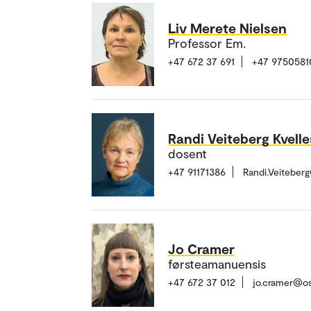
Liv Merete Nielsen
Professor Em.
+47 672 37 691
+47 9750581
Randi Veiteberg Kvell
dosent
+47 91171386
Randi.Veiteber
Jo Cramer
førsteamanuensis
+47 672 37 012
jo.cramer@o