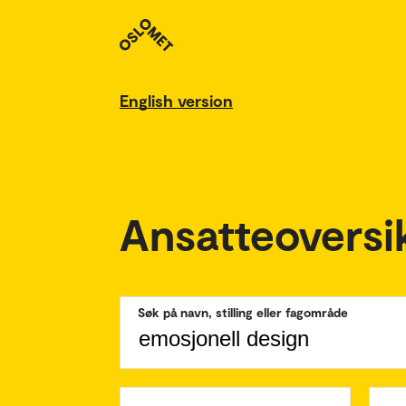
English version
Ansatteoversi
Søk på navn, stilling eller fagområde