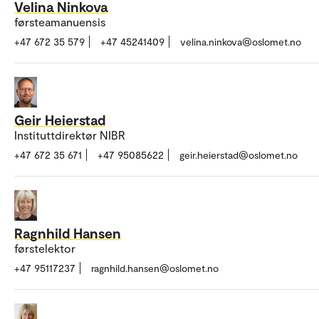
Velina Ninkova
førsteamanuensis
+47 672 35 579
+47 45241409
velina.ninkova@oslomet.no
Geir Heierstad
Instituttdirektør NIBR
+47 672 35 671
+47 95085622
geir.heierstad@oslomet.no
Ragnhild Hansen
førstelektor
+47 95117237
ragnhild.hansen@oslomet.no