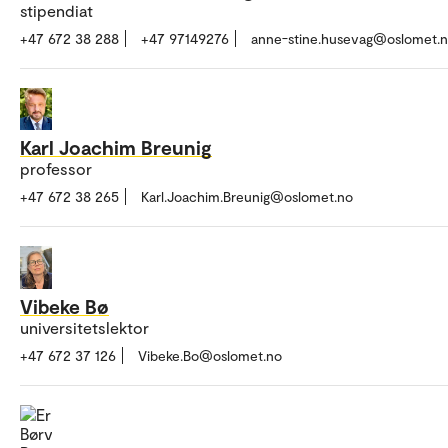
stipendiat
+47 672 38 288
+47 97149276
anne-stine.husevag@oslomet.
Karl Joachim Breunig
professor
+47 672 38 265
Karl.Joachim.Breunig@oslomet.no
Vibeke Bø
universitetslektor
+47 672 37 126
Vibeke.Bo@oslomet.no