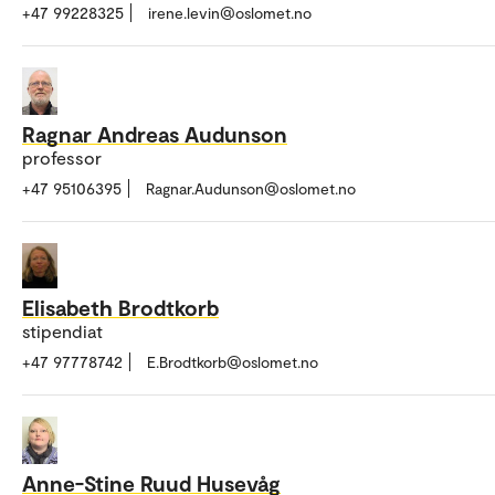
+47 99228325
irene.levin@oslomet.no
Ragnar Andreas Audunson
professor
+47 95106395
Ragnar.Audunson@oslomet.no
Elisabeth Brodtkorb
stipendiat
+47 97778742
E.Brodtkorb@oslomet.no
Anne-Stine Ruud Husevåg