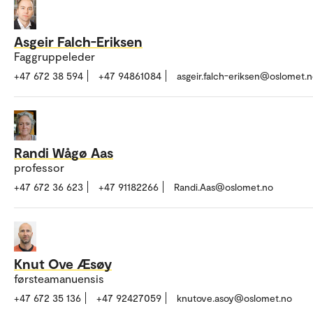
Asgeir Falch-Eriksen
Faggruppeleder
+47 672 38 594
+47 94861084
asgeir.falch-eriksen@oslomet.
Randi Wågø Aas
professor
+47 672 36 623
+47 91182266
Randi.Aas@oslomet.no
Knut Ove Æsøy
førsteamanuensis
+47 672 35 136
+47 92427059
knutove.asoy@oslomet.no