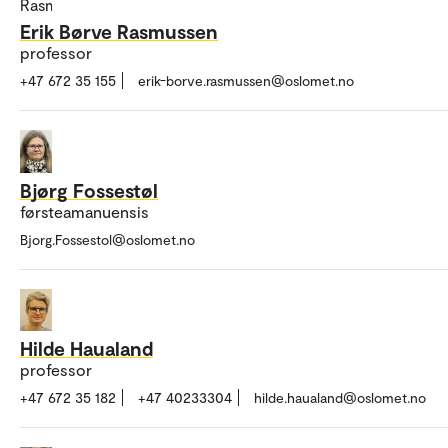
Erik Børve Rasmussen
professor
+47 672 35 155
erik-borve.rasmussen@oslomet.no
Bjørg Fossestøl
førsteamanuensis
Bjorg.Fossestol@oslomet.no
Hilde Haualand
professor
+47 672 35 182
+47 40233304
hilde.haualand@oslomet.no