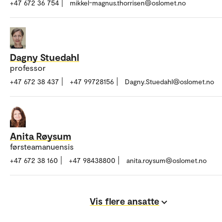
+47 672 36 754
mikkel-magnus.thorrisen@oslomet.no
Dagny Stuedahl
professor
+47 672 38 437
+47 99728156
Dagny.Stuedahl@oslomet.no
Anita Røysum
førsteamanuensis
+47 672 38 160
+47 98438800
anita.roysum@oslomet.no
Vis flere ansatte