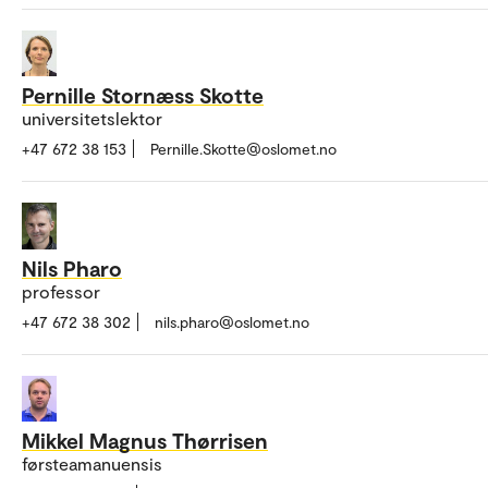
Pernille Stornæss Skotte
universitetslektor
+47 672 38 153
Pernille.Skotte@oslomet.no
Nils Pharo
professor
+47 672 38 302
nils.pharo@oslomet.no
Mikkel Magnus Thørrisen
førsteamanuensis