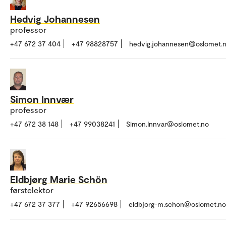
Hedvig Johannesen
professor
+47 672 37 404
+47 98828757
hedvig.johannesen@oslomet.
Simon Innvær
professor
+47 672 38 148
+47 99038241
Simon.Innvar@oslomet.no
Eldbjørg Marie Schön
førstelektor
+47 672 37 377
+47 92656698
eldbjorg-m.schon@oslomet.no