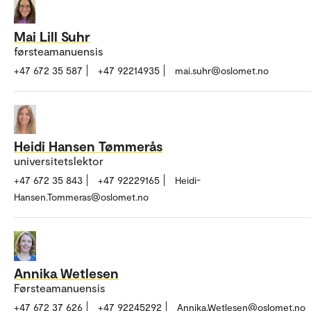
Mai Lill Suhr
førsteamanuensis
+47 672 35 587
+47 92214935
mai.suhr@oslomet.no
Heidi Hansen Tømmerås
universitetslektor
+47 672 35 843
+47 92229165
Heidi-
Hansen.Tommeras@oslomet.no
Annika Wetlesen
Førsteamanuensis
+47 672 37 626
+47 92245292
Annika.Wetlesen@oslomet.no