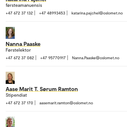
førsteamanuensis
+47 672 37 132
+47 48993453
katarina.pajchel@oslomet.no
Nanna Paaske
Førstelektor
+47 672 37 082
+47 95770917
Nanna.Paaske@oslomet.no
Aase Marit T. Sørum Ramton
Stipendiat
+47 672 37 170
aasemarit.ramton@oslomet.no