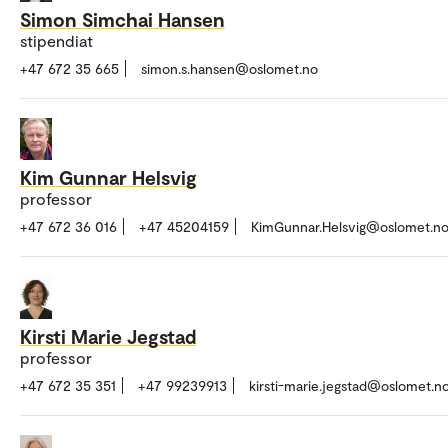
Simon Simchai Hansen
stipendiat
+47 672 35 665
simon.s.hansen@oslomet.no
Kim Gunnar Helsvig
professor
+47 672 36 016
+47 45204159
KimGunnar.Helsvig@oslomet.n
Kirsti Marie Jegstad
professor
+47 672 35 351
+47 99239913
kirsti-marie.jegstad@oslomet.n