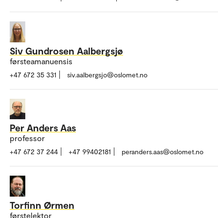
Siv Gundrosen Aalbergsjø
førsteamanuensis
+47 672 35 331
siv.aalbergsjo@oslomet.no
Per Anders Aas
professor
+47 672 37 244
+47 99402181
peranders.aas@oslomet.no
Torfinn Ørmen
førstelektor