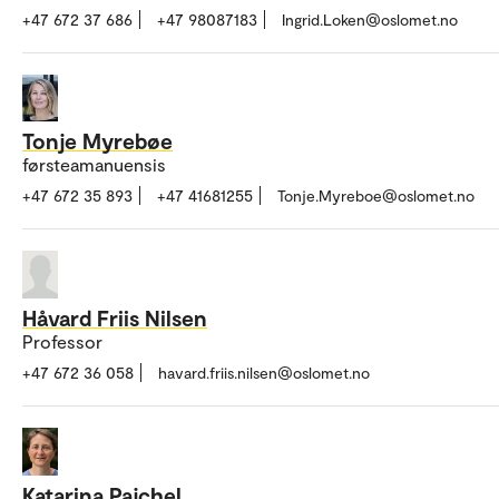
+47 672 37 686
+47 98087183
Ingrid.Loken@oslomet.no
Tonje Myrebøe
førsteamanuensis
+47 672 35 893
+47 41681255
Tonje.Myreboe@oslomet.no
Håvard Friis Nilsen
Professor
+47 672 36 058
havard.friis.nilsen@oslomet.no
Katarina Pajchel