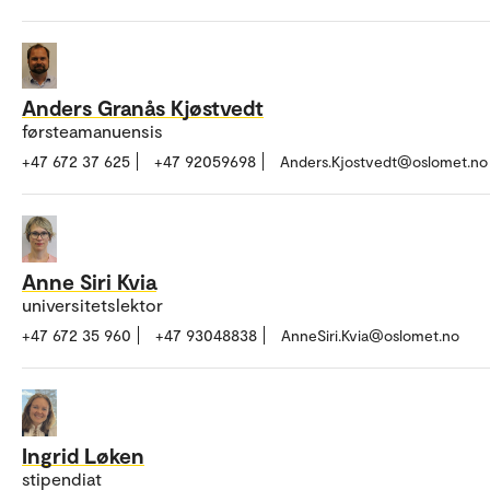
Anders Granås Kjøstvedt
førsteamanuensis
+47 672 37 625
+47 92059698
Anders.Kjostvedt@oslomet.no
Anne Siri Kvia
universitetslektor
+47 672 35 960
+47 93048838
AnneSiri.Kvia@oslomet.no
Ingrid Løken
stipendiat