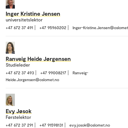
Inger Kristine Jensen
universitetslektor
+47 672 37 491
+47 95960202
Inger-Kristine.Jensen@oslomet
Ranveig Heide Jørgensen
Studieleder
+47 672 37 493
+47 99008217
Ranveig-
Heide.Jorgensen@oslomet.no
Evy Jøsok
Førstelektor
+47 672 37 291
+47 91598131
evy.josok@oslomet.no