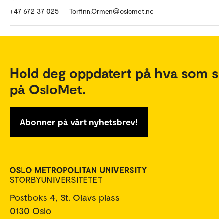
+47 672 37 025
Torfinn.Ormen@oslomet.no
Hold deg oppdatert på hva som s
på OsloMet.
Abonner på vårt nyhetsbrev!
Postboks 4, St. Olavs plass
0130 Oslo