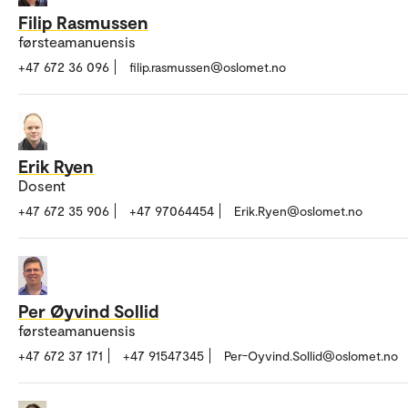
Filip Rasmussen
førsteamanuensis
+47 672 36 096
filip.rasmussen@oslomet.no
Erik Ryen
Dosent
+47 672 35 906
+47 97064454
Erik.Ryen@oslomet.no
Per Øyvind Sollid
førsteamanuensis
+47 672 37 171
+47 91547345
Per-Oyvind.Sollid@oslomet.no