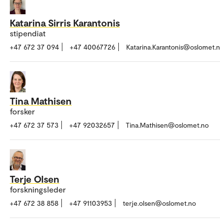
Katarina Sirris Karantonis
stipendiat
+47 672 37 094
+47 40067726
Katarina.Karantonis@oslomet.
Tina Mathisen
forsker
+47 672 37 573
+47 92032657
Tina.Mathisen@oslomet.no
Terje Olsen
forskningsleder
+47 672 38 858
+47 91103953
terje.olsen@oslomet.no