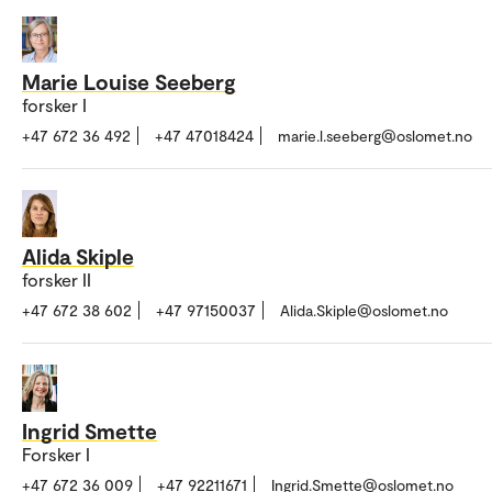
Marie Louise Seeberg
forsker I
+47 672 36 492
+47 47018424
marie.l.seeberg@oslomet.no
Alida Skiple
forsker II
+47 672 38 602
+47 97150037
Alida.Skiple@oslomet.no
Ingrid Smette
Forsker I
+47 672 36 009
+47 92211671
Ingrid.Smette@oslomet.no