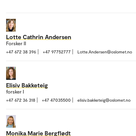
Lotte Cathrin Andersen
Forsker II
+47 672 38 396
+47 97752777
Lotte.Andersen@oslomet.no
Elisiv Bakketeig
forsker I
+47 672 36 318
+47 47035500
elisiv.bakketeig@oslomet.no
Monika Marie Bergflødt