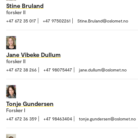
Stine Bruland
forsker II
+47 672 35 017
+47 97502261
Stine.Bruland@oslomet.no
Jane Vibeke Dullum
forsker II
+47 672 38 266
+47 98075447
jane.dullum@oslomet.no
Tonje Gundersen
Forsker I
+47 672 36 359
+47 98463404
tonje.gundersen@oslomet.no