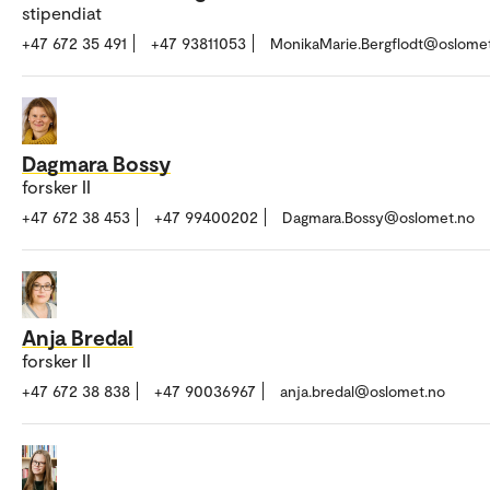
stipendiat
+47 672 35 491
+47 93811053
MonikaMarie.Bergflodt@oslome
Dagmara Bossy
forsker II
+47 672 38 453
+47 99400202
Dagmara.Bossy@oslomet.no
Anja Bredal
forsker II
+47 672 38 838
+47 90036967
anja.bredal@oslomet.no