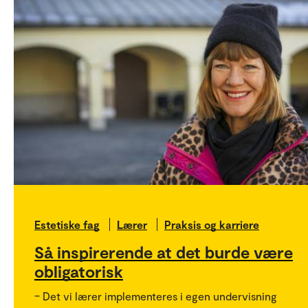
Estetiske fag
Lærer
Praksis og karriere
Så inspirerende at det burde være
obligatorisk
– Det vi lærer implementeres i egen undervisning