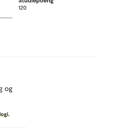
Studiepoeng
120
g og
ogi.