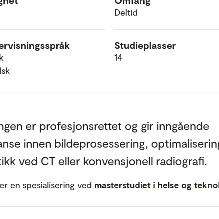
ghet
Omfang
Deltid
rvisningsspråk
Studieplasser
k
14
lsk
gen er profesjonsrettet og gir inngående
nse innen bildeprosessering, optimaliserin
ikk ved CT eller konvensjonell radiografi.
 er en spesialisering ved
masterstudiet i helse og teknol