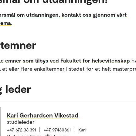
ørsmål om utdanningen, kontakt oss gjennom vårt
jema
.
ltemner
ke emner som tilbys ved Fakultet for helsevitenskap
hv
a et eller flere enkeltemner i stedet for et helt masterp
g leder
Kari Gerhardsen Vikestad
studieleder
+47 672 36 391
+47 97460861
Kari-