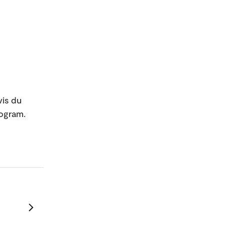
is du
rogram.