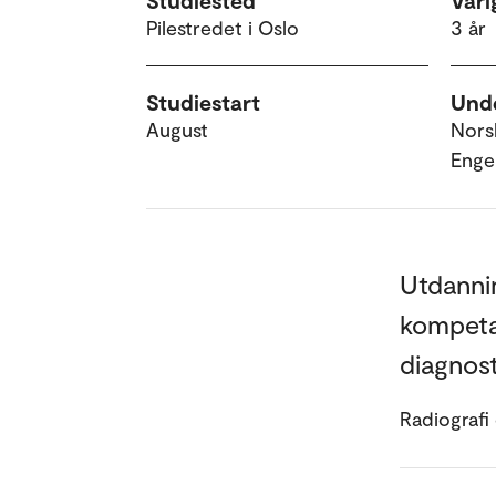
Studiested
Vari
Pilestredet i Oslo
3 år
Studiestart
Unde
August
Nors
Enge
Utdannin
kompeta
diagnost
Radiografi