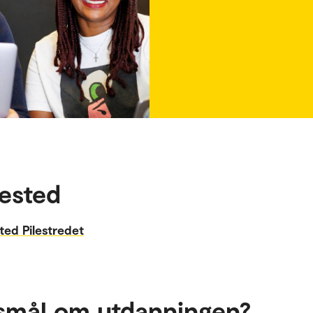
ested
ted Pilestredet
smål om utdanningen?