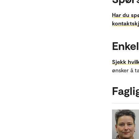
Har du sp
kontaktsk
Enke
Sjekk hvil
ønsker å t
Fagli