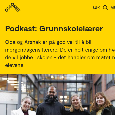
Studenthistorier
SØK
M
Podkast: Grunnskolelærer
Oda og Arshak er på god vei til å bli
morgendagens lærere. De er helt enige om hv
de vil jobbe i skolen - det handler om møtet
elevene.