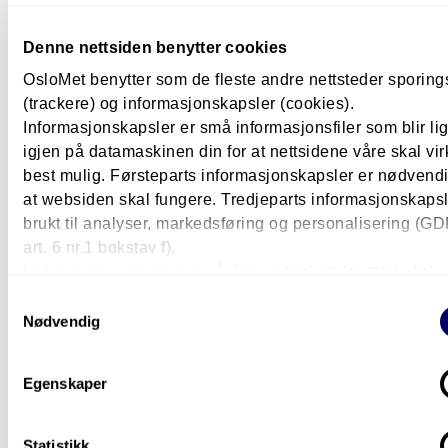
Denne nettsiden benytter cookies
OsloMet benytter som de fleste andre nettsteder sporin
Lærer
(trackere) og informasjonskapsler (cookies).
Har allerede fått jobb som lærer på
Informasjonskapsler er små informasjonsfiler som blir l
hjemstedet
igjen på datamaskinen din for at nettsidene våre skal vir
best mulig. Førsteparts informasjonskapsler er nødvendi
Glenn Enochsen (23) fra Hammerfest begynte å tenke p
at websiden skal fungere. Tredjeparts informasjonskapsle
læreryrket allerede på ungdomsskolen. Nå gleder han s
brukt til analyser, markedsføring og personalisering (G
til å komme tilbake til den samme skolen – som ferdig
art. 6 nr.1 bokstav f).
utdannet lærer.
Les mer om personvern på
denne lenken (nytt vindu).
Samtykkevalg
Nødvendig
Egenskaper
Statistikk