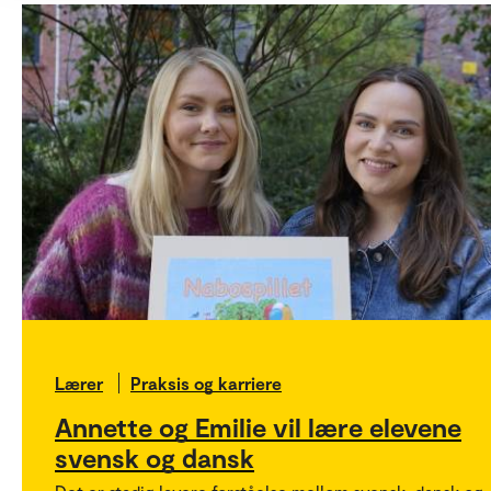
Lærer
Praksis og karriere
Annette og Emilie vil lære elevene
svensk og dansk