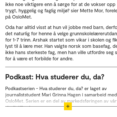
ikke noe viktigere enn å sørge for at de vokser opp 
trygt, hyggelig og faglig miljø? sier Mette Mor, forel
på OsloMet.
Oda har alltid visst at hun vil jobbe med barn, derfo
det naturlig for henne å velge grunnskolelærerutda
for 1-7 trinn. Arshak startet som vikar i skolen og fi
lyst til å lære mer. Han valgte norsk som basefag, d
ikke hans sterkeste fag, men han ville utfordre seg 
for å være et forbilde for andre.
Podkast: Hva studerer du, da?
Podkastserien - Hva studerer du, da? er laget av
journaliststudent Mari Grinna Hagen i samarbeid med
OsloMet. Serien er en del av markedsføringen av vår
studietilbud.