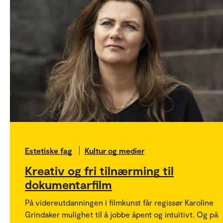
Estetiske fag
Kultur og medier
Kreativ og fri tilnærming til
dokumentarfilm
På videreutdanningen i filmkunst får regissør Karoline
Grindaker mulighet til å jobbe åpent og intuitivt. Og på