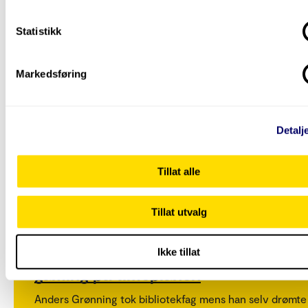
Statistikk
Markedsføring
Detalj
Tillat alle
Tillat utvalg
Kultur og medier
Spilleglad skolebibliotekar setter
Ikke tillat
gaming på timeplanen
Anders Grønning tok bibliotekfag mens han selv drømte