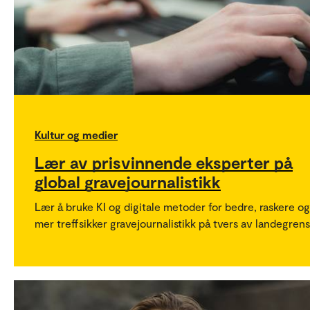
Kultur og medier
Lær av prisvinnende eksperter på
global gravejournalistikk
Lær å bruke KI og digitale metoder for bedre, raskere og
mer treffsikker gravejournalistikk på tvers av landegrens