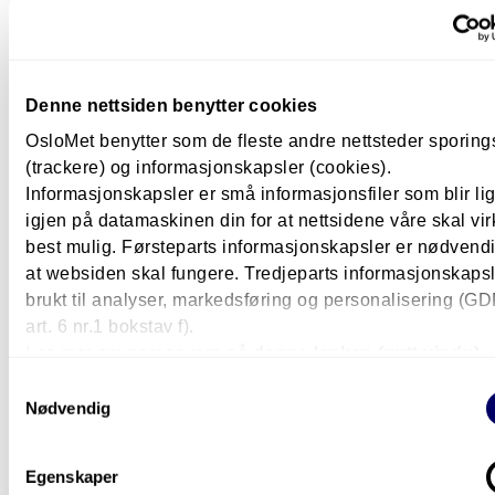
Denne nettsiden benytter cookies
OsloMet benytter som de fleste andre nettsteder sporin
(trackere) og informasjonskapsler (cookies).
Informasjonskapsler er små informasjonsfiler som blir l
Kultur og medier
igjen på datamaskinen din for at nettsidene våre skal vir
best mulig. Førsteparts informasjonskapsler er nødvendi
– Jeg tok en utdanning som gir meg
at websiden skal fungere. Tredjeparts informasjonskapsle
fleksibilitet i arbeidslivet
brukt til analyser, markedsføring og personalisering (G
art. 6 nr.1 bokstav f).
En bachelor i bibliotek- og informasjonsvitenskap ga Od
Les mer om personvern på
denne lenken (nytt vindu).
en utdanning der hun fikk jobbe med mennesker, teknol
og kultur.
Samtykkevalg
Nødvendig
Egenskaper