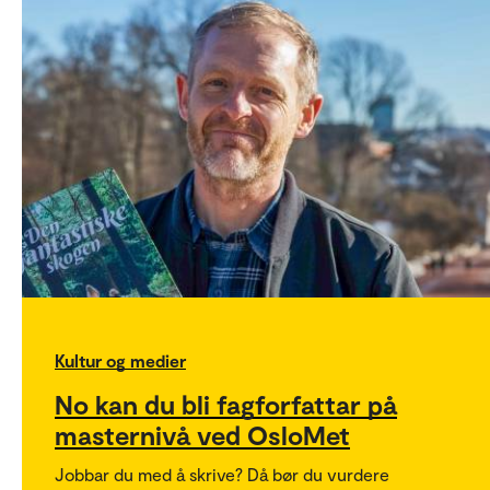
Kultur og medier
No kan du bli fagforfattar på
masternivå ved OsloMet
Jobbar du med å skrive? Då bør du vurdere