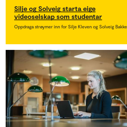
Silje og Solveig starta eige
videoselskap som studentar
Oppdraga strøymer inn for Silje Kleven og Solveig Bakke