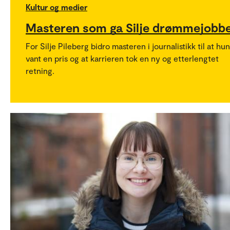
Kultur og medier
Masteren som ga Silje drømmejobb
For Silje Pileberg bidro masteren i journalistikk til at hun
vant en pris og at karrieren tok en ny og etterlengtet
retning.