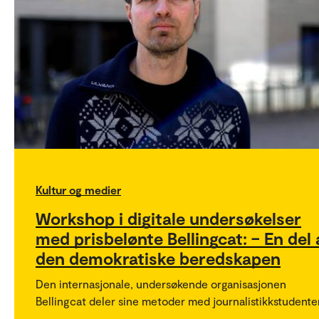
Kultur og medier
Workshop i digitale undersøkelser
med prisbelønte Bellingcat: – En del 
den demokratiske beredskapen
Den internasjonale, undersøkende organisasjonen
Bellingcat deler sine metoder med journalistikkstudenter