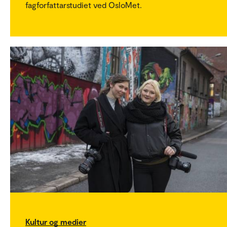
fagforfattarstudiet ved OsloMet.
Kultur og medier