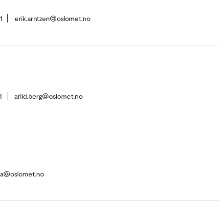
1
erik.arntzen@oslomet.no
1
arild.berg@oslomet.no
va@oslomet.no