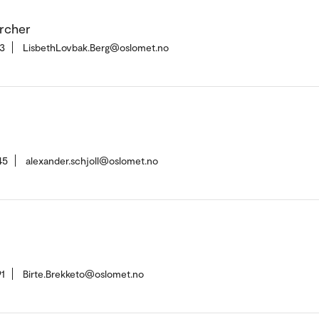
rcher
3
LisbethLovbak.Berg@oslomet.no
45
alexander.schjoll@oslomet.no
1
Birte.Brekketo@oslomet.no