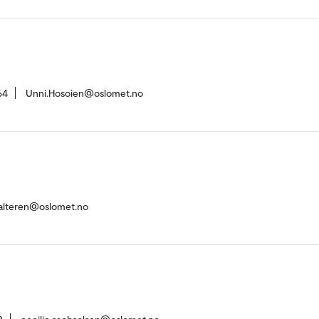
64
Unni.Hosoien@oslomet.no
halteren@oslomet.no