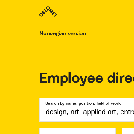
Norwegian version
Employee dire
Search by name, position, field of work