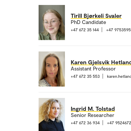
Tirill Bjørkeli Svaler
PhD Candidate
+47 672 35 144
+47 9753595
Karen Gjelsvik Hetlan
Assistant Professor
+47 672 35 553
karen.hetla
Ingrid M. Tolstad
Senior Researcher
+47 672 36 934
+47 952467