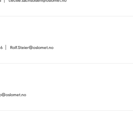
3
cecilie.sachsolsen@oslomet.no
26
Rolf.Steier@oslomet.no
no@oslomet.no