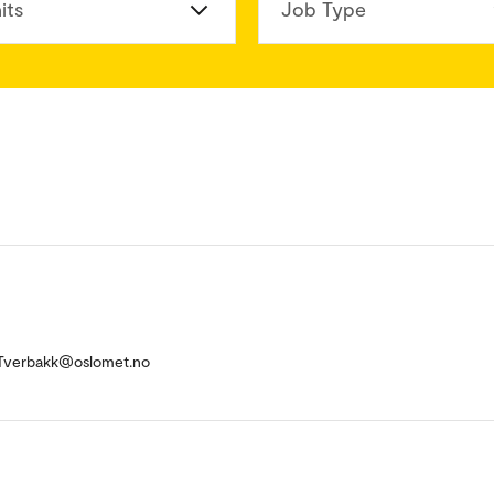
its
Job Type
-Tverbakk@oslomet.no