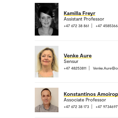
Kamilla Freyr
Assistant Professor
+47 672 38 861
+47 4585366
Venke Aure
Sensur
+47 48253811
Venke.Aure@o
Konstantinos Amoiro
Associate Professor
+47 672 38 173
+47 9734697