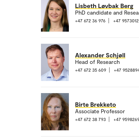
Lisbeth Løvbak Berg
PhD candidate and Resea
+47 672 36 976
+47 9573012
Alexander Schjøll
Head of Research
+47 672 35 609
+47 952889
Birte Brekketo
Associate Professor
+47 672 38 793
+47 9598269