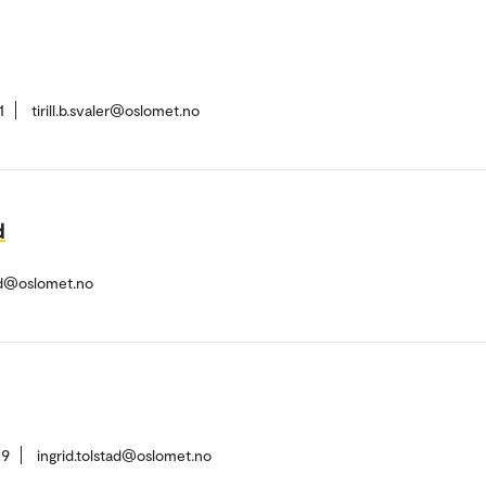
1
tirill.b.svaler@oslomet.no
d
nd@oslomet.no
29
ingrid.tolstad@oslomet.no