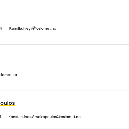
4
Kamilla.Freyr@oslomet.no
slomet.no
poulos
1
Konstantinos.Amoiropoulos@oslomet.no