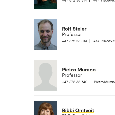
+47 672 36 314
+47 9183696
Rolf Steier
Professor
+47 672 36 014
+47 906926
Pietro Murano
Professor
+47 672 38 740
Pietro.Mura
Bibbi Omtveit