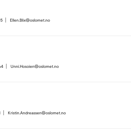
15
Ellen.Blix@oslomet.no
64
Unni.Hosoien@oslomet.no
1
Kristin.Andreassen@oslomet.no