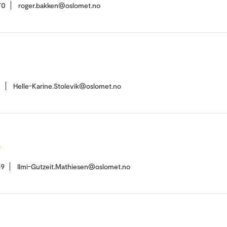
70
roger.bakken@oslomet.no
1
Helle-Karine.Stolevik@oslomet.no
n
59
Ilmi-Gutzeit.Mathiesen@oslomet.no