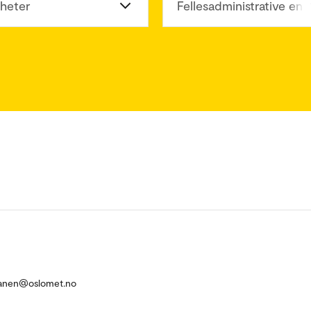
heter
Fellesadministrative enh
anen@oslomet.no