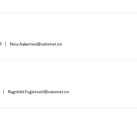
7
Nina.Aakernes@oslomet.no
9
Ragnhild.Fugletveit@oslomet.no