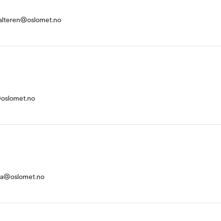
halteren@oslomet.no
oslomet.no
va@oslomet.no