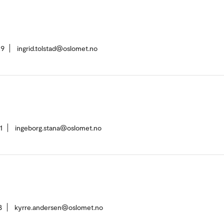
29
ingrid.tolstad@oslomet.no
1
ingeborg.stana@oslomet.no
8
kyrre.andersen@oslomet.no