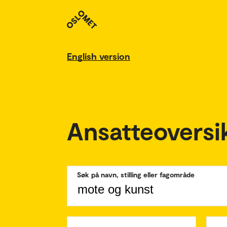
English version
Ansatteoversi
Søk på navn, stilling eller fagområde