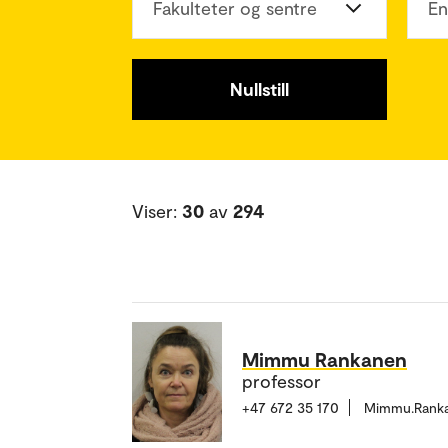
Fakulteter og sentre
En
Nullstill
Viser:
30
av
294
Mimmu Rankanen
professor
+47 672 35 170
Mimmu.Rank