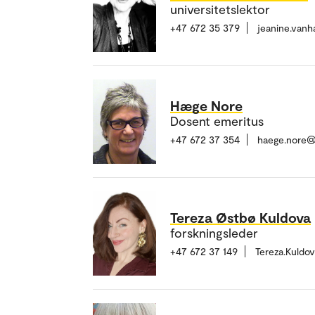
universitetslektor
+47 672 35 379
jeanine.van
Hæge Nore
Dosent emeritus
+47 672 37 354
haege.nore@
Tereza Østbø Kuldova
forskningsleder
+47 672 37 149
Tereza.Kuldo