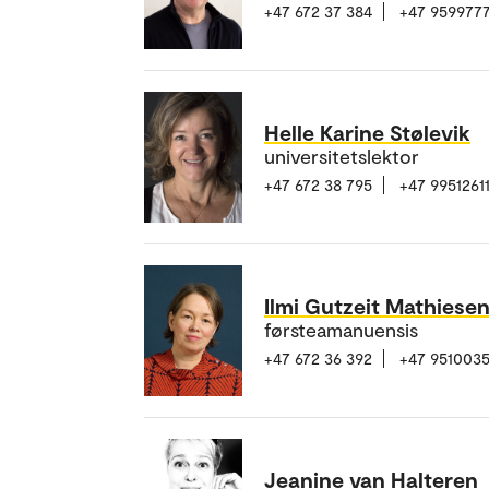
+47 672 37 384
+47 959977
Helle Karine Stølevik
universitetslektor
+47 672 38 795
+47 9951261
Ilmi Gutzeit Mathiese
førsteamanuensis
+47 672 36 392
+47 951003
Jeanine van Halteren