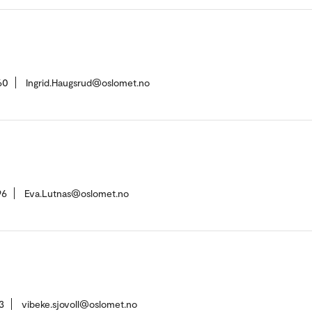
60
Ingrid.Haugsrud@oslomet.no
96
Eva.Lutnas@oslomet.no
3
vibeke.sjovoll@oslomet.no